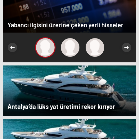
Yabancı ilgisini üzerine çeken yerli hisseler
Antalya’da lüks yat üretimi rekor kırıyor