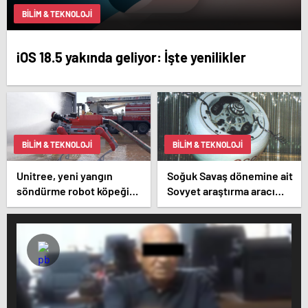
BILIM & TEKNOLOJI
iOS 18.5 yakında geliyor: İşte yenilikler
BILIM & TEKNOLOJI
BILIM & TEKNOLOJI
Unitree, yeni yangın
Soğuk Savaş dönemine ait
söndürme robot köpeğini
Sovyet araştırma aracı
duyurdu
Dünya’ya düşecek