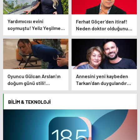
Yardımıcısı evini
Ferhat Göçer’den itiraf!
soymuştu! Yeliz Yeşilmen
Neden doktor olduğunu
isyan etti
açıkladı
Oyuncu Gülcan Arslan’ın
Annesini yeni kaybeden
doğum günü stili!
Tarkan’dan duygulandıran
Elbisenin düğmelerini
paylaşım! Konserde
kapatmadı
yaşananları ilk kez anlattı
BILIM & TEKNOLOJI