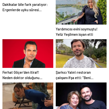
faaliyetlerine bağışlama sözü
Dakikalar bile fark yaratıyor:
verdi
Ergenlerde uyku süresi
zihinsel performansı etkiliyor
Yardımıcısı evini soymuştu!
Yeliz Yeşilmen isyan etti
Ferhat Göçer’den itiraf!
Şarkıcı Yalın’ı restoran
Neden doktor olduğunu
çalışanı ifşa etti: “Beni
açıkladı
herkesin içinde ağlattı”