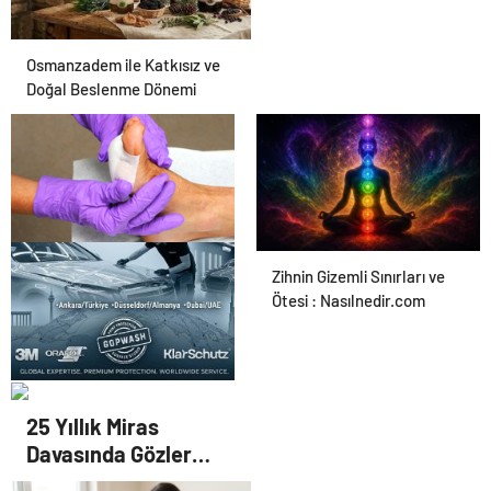
Osmanzadem ile Katkısız ve
Doğal Beslenme Dönemi
Ortopodoloji İle Diyabetik
Zihnin Gizemli Sınırları ve
Ayak Yarası Tedavisi
Ötesi : Nasılnedir.com
UETDS Nedir ? Uetds.com
25 Yıllık Miras
İle Akıllı Dijital Taşımacılık
Davasında Gözler
Yazılımı
Temmuz Ayındaki