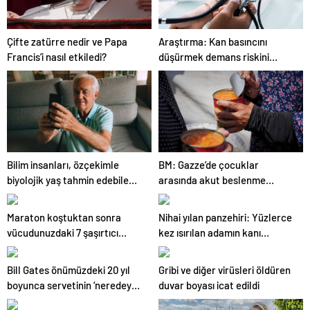
Çifte zatürre nedir ve Papa
Araştırma: Kan basıncını
Francis’i nasıl etkiledi?
düşürmek demans riskini
azaltmaya yardımcı oluyor
Bilim insanları, özçekimle
BM: Gazze’de çocuklar
biyolojik yaş tahmin edebilen
arasında akut beslenme
yapay zeka aracı geliştirdi
yetersizliği artıyor
Maraton koştuktan sonra
Nihai yılan panzehiri: Yüzlerce
vücudunuzdaki 7 şaşırtıcı
kez ısırılan adamın kanı
değişim
incelendi
Bill Gates önümüzdeki 20 yıl
Gribi ve diğer virüsleri öldüren
boyunca servetinin ‘neredeyse
duvar boyası icat edildi
tamamını’ küresel sağlık