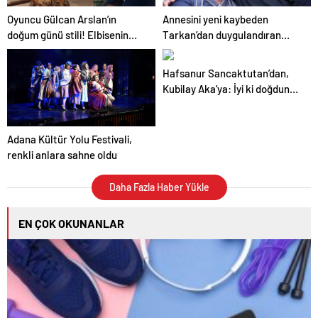
Oyuncu Gülcan Arslan’ın
Annesini yeni kaybeden
doğum günü stili! Elbisenin
Tarkan’dan duygulandıran
düğmelerini kapatmadı
paylaşım! Konserde
yaşananları ilk kez anlattı
Hafsanur Sancaktutan’dan,
Kubilay Aka’ya: İyi ki doğdun
gün ışığım
Adana Kültür Yolu Festivali,
renkli anlara sahne oldu
Daha Fazla Haber Yükle
EN ÇOK OKUNANLAR