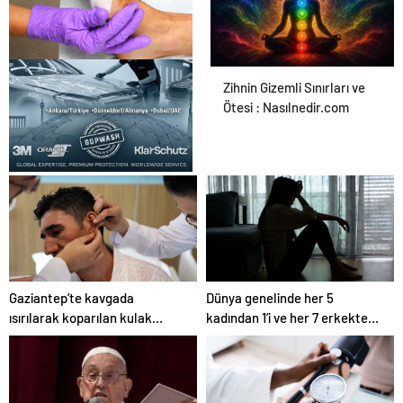
Ortopodoloji İle Diyabetik
Zihnin Gizemli Sınırları ve
Ayak Yarası Tedavisi
Ötesi : Nasılnedir.com
UETDS Nedir ? Uetds.com
İle Akıllı Dijital Taşımacılık
Yazılımı
Gaziantep’te kavgada
Dünya genelinde her 5
ısırılarak koparılan kulak
kadından 1’i ve her 7 erkekten
memesi yerine dikildi
1’i çocukluğunda cinsel
şiddete uğruyor: Araştırma