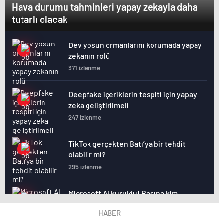
Hava durumu tahminleri yapay zekayla daha
tutarlı olacak
Dev yosun ormanlarını korumada yapay
zekanın rolü
371 izlenme
Deepfake içeriklerin tespiti için yapay
zeka geliştirilmeli
247 izlenme
TikTok gerçekten Batı’ya bir tehdit
olabilir mi?
295 izlenme
Microsoft AI kuruldu! Başına kim
getirildi?
HABER
280 izlenme