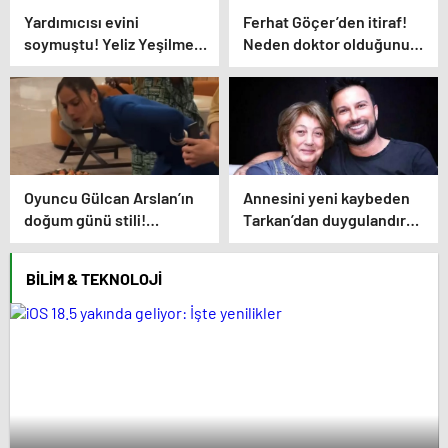
Yardımıcısı evini
Ferhat Göçer’den itiraf!
soymuştu! Yeliz Yeşilmen
Neden doktor olduğunu
isyan etti
açıkladı
Oyuncu Gülcan Arslan’ın
Annesini yeni kaybeden
doğum günü stili!
Tarkan’dan duygulandıran
Elbisenin düğmelerini
paylaşım! Konserde
kapatmadı
yaşananları ilk kez anlattı
BILIM & TEKNOLOJI