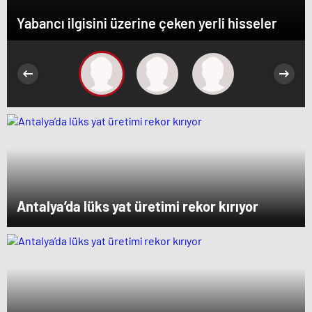
Yabancı ilgisini üzerine çeken yerli hisseler
Antalya’da lüks yat üretimi rekor kırıyor