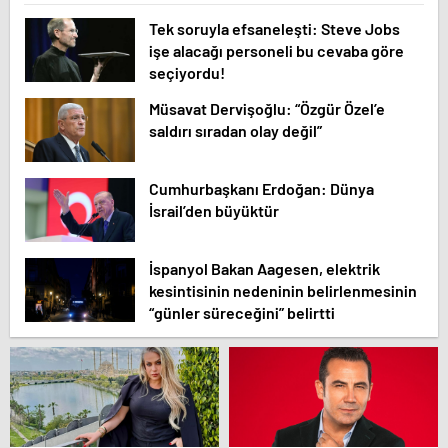
Tek soruyla efsaneleşti: Steve Jobs
işe alacağı personeli bu cevaba göre
seçiyordu!
Müsavat Dervişoğlu: “Özgür Özel’e
saldırı sıradan olay değil”
Cumhurbaşkanı Erdoğan: Dünya
İsrail’den büyüktür
İspanyol Bakan Aagesen, elektrik
kesintisinin nedeninin belirlenmesinin
“günler süreceğini” belirtti