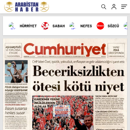
HÜRRİYET
SABAH
NEFES
SÖZCÜ