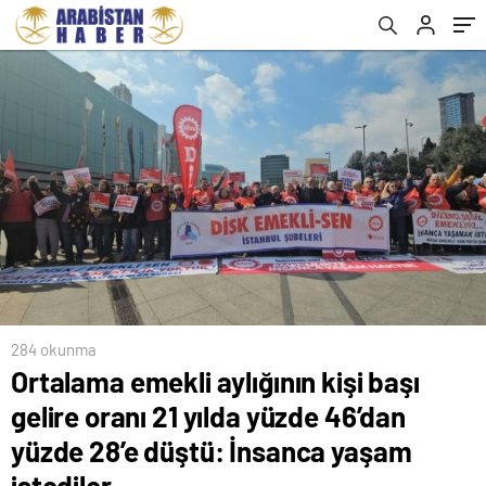
İnsanca yaşam istediler
284 okunma
Ortalama emekli aylığının kişi başı
gelire oranı 21 yılda yüzde 46’dan
yüzde 28’e düştü: İnsanca yaşam
istediler