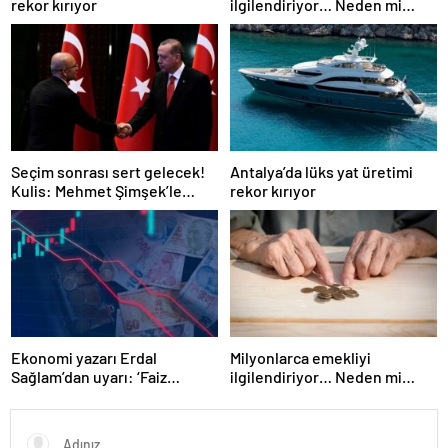
rekor kırıyor
ilgilendiriyor… Neden mi
düşük maaş alıyorsunuz?
Uzmanlar anlattı
Seçim sonrası sert gelecek!
Antalya’da lüks yat üretimi
Kulis: Mehmet Şimşek’le
rekor kırıyor
Erdoğan’ın ‘yoksulları
öldürdün’ tartışması
Ekonomi yazarı Erdal
Milyonlarca emekliyi
Sağlam’dan uyarı: ‘Faiz
ilgilendiriyor… Neden mi
oranlarına etkisini yarından
düşük maaş alıyorsunuz?
itibaren göreceğiz’
Uzmanlar anlattı