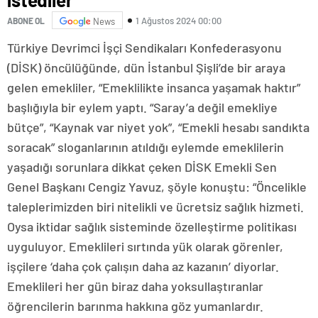
1 Ağustos 2024 00:00
ABONE OL
News
Türkiye Devrimci İşçi Sendikaları Konfederasyonu
(DİSK) öncülüğünde, dün İstanbul Şişli’de bir araya
gelen emekliler, “Emeklilikte insanca yaşamak haktır”
başlığıyla bir eylem yaptı. “Saray’a değil emekliye
bütçe”, “Kaynak var niyet yok”, “Emekli hesabı sandıkta
soracak” sloganlarının atıldığı eylemde emeklilerin
yaşadığı sorunlara dikkat çeken DİSK Emekli Sen
Genel Başkanı Cengiz Yavuz, şöyle konuştu: “Öncelikle
taleplerimizden biri nitelikli ve ücretsiz sağlık hizmeti.
Oysa iktidar sağlık sisteminde özelleştirme politikası
uyguluyor. Emeklileri sırtında yük olarak görenler,
işçilere ‘daha çok çalışın daha az kazanın’ diyorlar.
Emeklileri her gün biraz daha yoksullaştıranlar
öğrencilerin barınma hakkına göz yumanlardır.