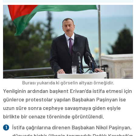
Burası yukarıda ki görselin altyazı örneğidir.
Yenilginin ardından başkent Erivan’da istifa etmesi için
günlerce protestolar yapılan Başbakan Paşinyan ise
uzun süre sonra cepheye savaşmaya giden eşiyle
birlikte bir cenaze töreninde görüntülendi.
İstifa çağrılarına direnen Başbakan Nikol Paşinyan,
dünyada hiçbir ülkenin tanımadığı Dağlık Karabağ’ın