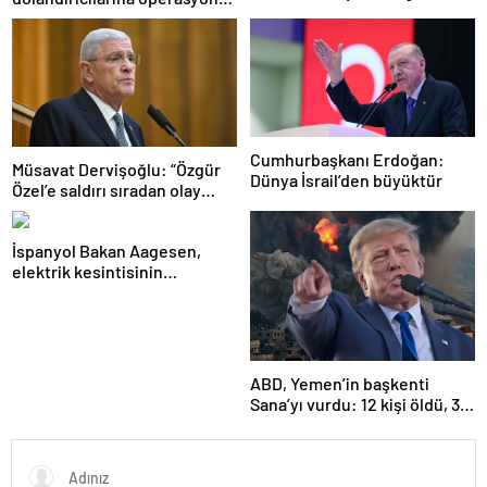
personeli bu cevaba göre
101 gözaltı
seçiyordu!
Cumhurbaşkanı Erdoğan:
Müsavat Dervişoğlu: “Özgür
Dünya İsrail’den büyüktür
Özel’e saldırı sıradan olay
değil”
İspanyol Bakan Aagesen,
elektrik kesintisinin
nedeninin belirlenmesinin
“günler süreceğini” belirtti
ABD, Yemen’in başkenti
Sana’yı vurdu: 12 kişi öldü, 30
kişi yaralandı