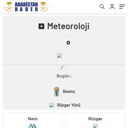
Meteoroloji
˚
/˚
Bugün :
Basınç
Rüzgar Yönü
Nem
Rüzgar