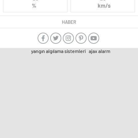
%
km/s
HABER
yangın algılama sistemleri
ajax alarm