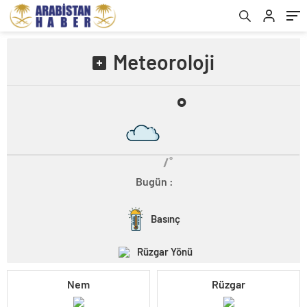
Meteoroloji
˚
/˚
Bugün :
Basınç
Rüzgar Yönü
Nem
Rüzgar