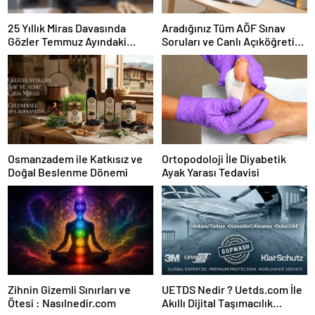
25 Yıllık Miras Davasında
Aradığınız Tüm AÖF Sınav
Gözler Temmuz Ayındaki
Soruları ve Canlı Açıköğretim
Karar Duruşmasına Çevrildi
Forumu Burada
Osmanzadem ile Katkısız ve
Ortopodoloji İle Diyabetik
Doğal Beslenme Dönemi
Ayak Yarası Tedavisi
Zihnin Gizemli Sınırları ve
UETDS Nedir ? Uetds.com İle
Ötesi : Nasılnedir.com
Akıllı Dijital Taşımacılık