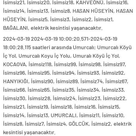
İsimsiz21, İsimsiz20, İsimsiz18, KAHVEÖNÜ, İsimsiz16,
İsimsiz14, İsimsiz13, İsimsiz8, HASAN HÜSEYİN, HASAN
HÜSEYİN, İsimsiz5, İsimsiz3, İsimsiz2, İsimsiz1,
BAĞALANI, elektrik kesintisi yaşanacaktır.
2024-03-19 2024-03-19 10:00:20.571-2024-03-19
18:00:28.115 saatleri arasında Umurcalı; Umurcalı Köyü
İç Yol, Umurcalı Koyu İç Yolu, Umuralı Köyü İç Yol,
KOCAOVA, İsimsiz118, İsimsiz99, İsimsiz98, İsimsiz97,
İsimsiz96, İsimsiz95, İsimsiz94, İsimsiz93, İsimsiz92,
HANYIKIĞI, İsimsiz90, İsimsiz89, İsimsiz74, İsimsiz67,
İsimsiz66, İsimsiz65, İsimsiz35, İsimsiz34, İsimsiz33,
İsimsiz30, İsimsiz28, İsimsiz24, İsimsiz23, İsimsiz22,
İsimsiz21, İsimsiz19, İsimsiz18, İsimsiz16, İsimsiz15,
İsimsiz14, İsimsiz13, UMURCALI, İsimsiz11, İsimsiz10,
İsimsiz8, İsimsiz7, İsimsiz4, GÖLCÜK, İsimsiz2, elektrik
kesintisi yaşanacaktır.