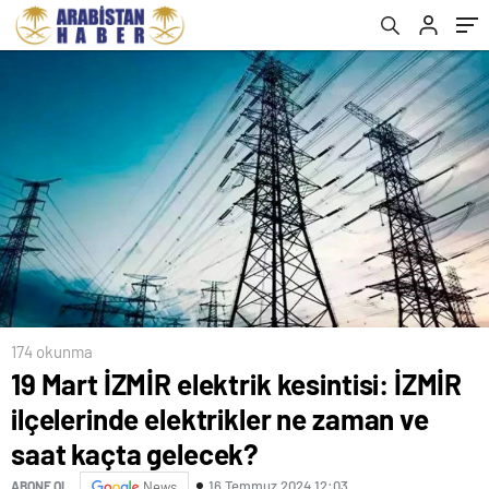
kaçta gelecek?
174 okunma
19 Mart İZMİR elektrik kesintisi: İZMİR
ilçelerinde elektrikler ne zaman ve
saat kaçta gelecek?
16 Temmuz 2024 12:03
ABONE OL
News