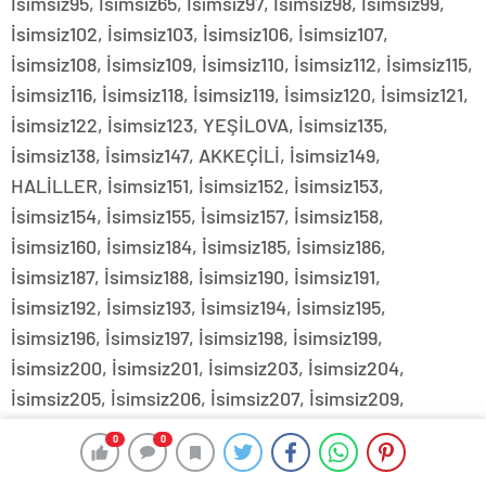
İsimsiz95, İsimsiz65, İsimsiz97, İsimsiz98, İsimsiz99,
İsimsiz102, İsimsiz103, İsimsiz106, İsimsiz107,
İsimsiz108, İsimsiz109, İsimsiz110, İsimsiz112, İsimsiz115,
İsimsiz116, İsimsiz118, İsimsiz119, İsimsiz120, İsimsiz121,
İsimsiz122, İsimsiz123, YEŞİLOVA, İsimsiz135,
İsimsiz138, İsimsiz147, AKKEÇİLİ, İsimsiz149,
HALİLLER, İsimsiz151, İsimsiz152, İsimsiz153,
İsimsiz154, İsimsiz155, İsimsiz157, İsimsiz158,
İsimsiz160, İsimsiz184, İsimsiz185, İsimsiz186,
İsimsiz187, İsimsiz188, İsimsiz190, İsimsiz191,
İsimsiz192, İsimsiz193, İsimsiz194, İsimsiz195,
İsimsiz196, İsimsiz197, İsimsiz198, İsimsiz199,
İsimsiz200, İsimsiz201, İsimsiz203, İsimsiz204,
İsimsiz205, İsimsiz206, İsimsiz207, İsimsiz209,
İsimsiz210, İsimsiz212, İsimsiz213, İsimsiz214,
0
0
YEŞİLOVA, İsimsiz216, YEŞİLOVA, YEŞİLOVA,