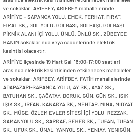
ve sokaklar: ARIFBEY, ARİFBEY mahallelerinde
ARİFİYE – SAPANCA YOLU, EMEK, FERHAT, FIRAT,
FIRAT SK., GÖL YOLU, GÖLBASI, GÖLBAŞI, GÖLBAŞI
PİKNİK ALANI İÇİ YOLU, ÜNLÜ, ÜNLÜ SK., ZÜBEYDE
HANIM sokaklarında veya caddelerinde elektrik
kesintisi olacaktır.
ARİFİYE ilçesinde 19 Mart Salı 16:00-17:00 saatleri
arasında elektrik kesintisinden etkilenecek mahalleler
ve sokaklar: ARIFBEY, ARİFBEY, FATİH mahallelerinde
ADAPAZARI-SAPANCA YOLU, AY SK., AYAZ SK.,
BATUHAN SK., ÇAĞATAY, DORUK, GÜN, GÜN SK., ISIK,
IŞIK SK., İRFAN, KANARYA SK., MEHTAP, MINA, MİDYAT
SK., MÜGE, ÖZLEM EVLER SİTESİ İÇİ YOLU, REZZAK,
SAMANYOLU SK., SARRAF, SEHER SK., TUFAN, TUFAN
SK., UFUK SK., ÜNAL, YANYOL SK., YENIAY, YENIGÜN,