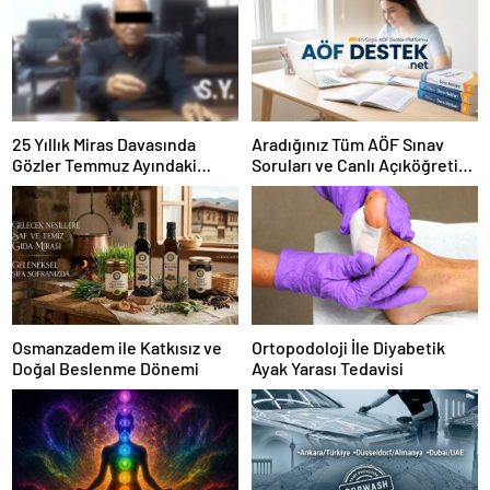
25 Yıllık Miras Davasında
Aradığınız Tüm AÖF Sınav
Gözler Temmuz Ayındaki
Soruları ve Canlı Açıköğretim
Karar Duruşmasına Çevrildi
Forumu Burada
Osmanzadem ile Katkısız ve
Ortopodoloji İle Diyabetik
Doğal Beslenme Dönemi
Ayak Yarası Tedavisi