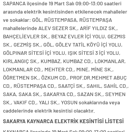
SAPANCA ilçesinde 19 Mart Salı 09:00-13:00 saatleri
arasında elektrik kesintisinden etkilenecek mahalleler
ve sokaklar: GÖL, RÜSTEMPASA, RÜSTEMPAŞA
mahallelerinde ALEV SEZER SK., ARİF YILDIZ SK.,
BAHÇELİEVLER SK., BEYAZ EVLER İÇİ YOLU, GEZMIS
SK., GEZMİŞ SK., GÖL, GÖLEV TATİL KÖYÜ İÇİ YOLU,
GÖLPINAR SİTESİ İÇİ YOLU, IŞIK SİTESİ 3 İÇİ YOLU,
KIRLANGIÇ SK., KUMBAZ, KUMBAZ CD., LOKMANLAR,
LOKMANLAR CD., MEHTER CD., MINE, MİNE SK.,
ÖĞRETMEN SK., ÖZKUM CD., PROF.DR.MEHMET ABUÇ
CD., RÜSTEMPAŞA CD., SAATÇİ SK., SAHIL, SAHİL CD.,
SAKA, SAKA SK., SAKARYA CD., SAZAN SK., SEYMEN
SK., VAKIF CD., YALI SK., YOSUN sokaklarında veya
caddelerinde elektrik kesintisi olacaktır.
SAKARYA KAYNARCA ELEKTRİK KESİNTİSİ LİSTESİ
KAYNARCA ilçesinde 19 Mart Salı 09:00-17:00 saatleri