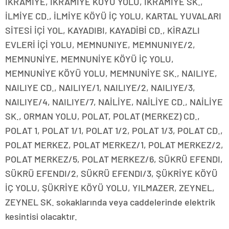
İKRAMİYE, İKRAMİYE KÖYÜ YOLU, İKRAMİYE SK.,
İLMİYE CD., İLMİYE KÖYÜ İÇ YOLU, KARTAL YUVALARI
SİTESİ İÇİ YOL, KAYADIBI, KAYADİBİ CD., KİRAZLI
EVLERİ İÇİ YOLU, MEMNUNIYE, MEMNUNIYE/2,
MEMNUNİYE, MEMNUNİYE KÖYÜ İÇ YOLU,
MEMNUNİYE KÖYÜ YOLU, MEMNUNİYE SK., NAILIYE,
NAILIYE CD., NAILIYE/1, NAILIYE/2, NAILIYE/3,
NAILIYE/4, NAILIYE/7, NAİLİYE, NAİLİYE CD., NAİLİYE
SK., ORMAN YOLU, POLAT, POLAT (MERKEZ) CD.,
POLAT 1, POLAT 1/1, POLAT 1/2, POLAT 1/3, POLAT CD.,
POLAT MERKEZ, POLAT MERKEZ/1, POLAT MERKEZ/2,
POLAT MERKEZ/5, POLAT MERKEZ/6, SÜKRÜ EFENDI,
SÜKRÜ EFENDI/2, SÜKRÜ EFENDI/3, ŞÜKRİYE KÖYÜ
İÇ YOLU, ŞÜKRİYE KÖYÜ YOLU, YILMAZER, ZEYNEL,
ZEYNEL SK. sokaklarında veya caddelerinde elektrik
kesintisi olacaktır.