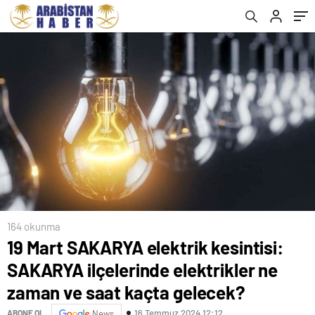
saat kaçta gelecek?
kaçta gelecek?
164 okunma
19 Mart SAKARYA elektrik kesintisi:
SAKARYA ilçelerinde elektrikler ne
zaman ve saat kaçta gelecek?
16 Temmuz 2024 12:12
ABONE OL
News