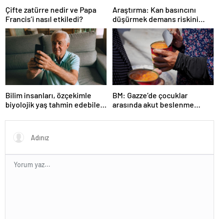
Çifte zatürre nedir ve Papa
Araştırma: Kan basıncını
Francis’i nasıl etkiledi?
düşürmek demans riskini
azaltmaya yardımcı oluyor
Bilim insanları, özçekimle
BM: Gazze’de çocuklar
biyolojik yaş tahmin edebilen
arasında akut beslenme
yapay zeka aracı geliştirdi
yetersizliği artıyor