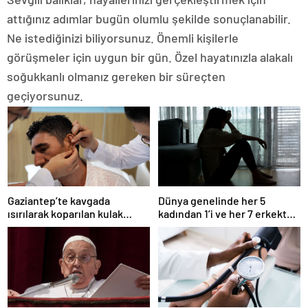
attığınız adımlar bugün olumlu şekilde sonuçlanabilir.
Ne istediğinizi biliyorsunuz. Önemli kişilerle
görüşmeler için uygun bir gün. Özel hayatınızla alakalı
soğukkanlı olmanız gereken bir süreçten
geçiyorsunuz.
Gaziantep’te kavgada
Dünya genelinde her 5
ısırılarak koparılan kulak
kadından 1’i ve her 7 erkekten
memesi yerine dikildi
1’i çocukluğunda cinsel
şiddete uğruyor: Araştırma