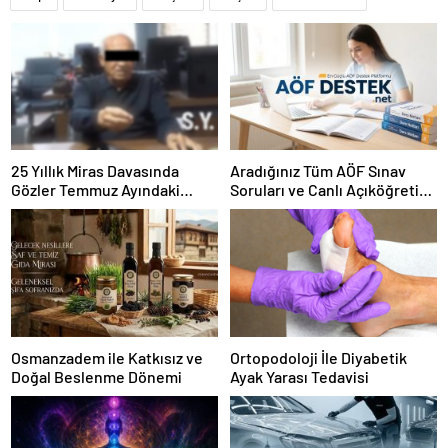
25 Yıllık Miras Davasında
Aradığınız Tüm AÖF Sınav
Gözler Temmuz Ayındaki
Soruları ve Canlı Açıköğretim
Karar Duruşmasına Çevrildi
Forumu Burada
Osmanzadem ile Katkısız ve
Ortopodoloji İle Diyabetik
Doğal Beslenme Dönemi
Ayak Yarası Tedavisi