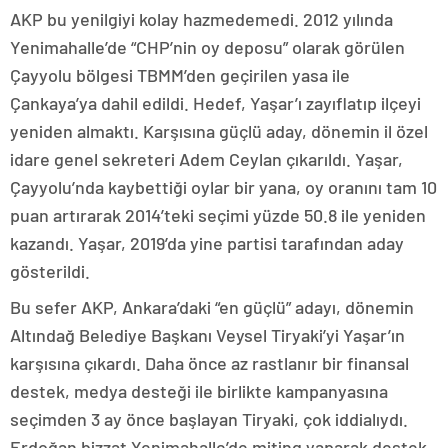
AKP bu yenilgiyi kolay hazmedemedi. 2012 yılında
Yenimahalle’de “CHP’nin oy deposu” olarak görülen
Çayyolu bölgesi TBMM’den geçirilen yasa ile
Çankaya’ya dahil edildi. Hedef, Yaşar’ı zayıflatıp ilçeyi
yeniden almaktı. Karşısına güçlü aday, dönemin il özel
idare genel sekreteri Adem Ceylan çıkarıldı. Yaşar,
Çayyolu’nda kaybettiği oylar bir yana, oy oranını tam 10
puan artırarak 2014’teki seçimi yüzde 50.8 ile yeniden
kazandı. Yaşar, 2019’da yine partisi tarafından aday
gösterildi.
Bu sefer AKP, Ankara’daki “en güçlü” adayı, dönemin
Altındağ Belediye Başkanı Veysel Tiryaki’yi Yaşar’ın
karşısına çıkardı. Daha önce az rastlanır bir finansal
destek, medya desteği ile birlikte kampanyasına
seçimden 3 ay önce başlayan Tiryaki, çok iddialıydı.
Erdoğan bizzat Yenimahalle’de miting yaparak destek