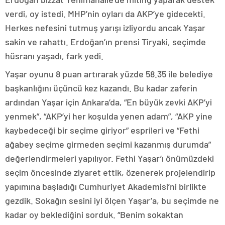
verdi, oy istedi. MHP’nin oyları da AKP’ye gidecekti.
Herkes nefesini tutmuş yarışı izliyordu ancak Yaşar
sakin ve rahattı. Erdoğan’ın prensi Tiryaki, seçimde
hüsranı yaşadı, fark yedi.
Yaşar oyunu 8 puan artırarak yüzde 58.35 ile belediye
başkanlığını üçüncü kez kazandı. Bu kadar zaferin
ardından Yaşar için Ankara’da, “En büyük zevki AKP’yi
yenmek”, “AKP’yi her koşulda yenen adam”, “AKP yine
kaybedeceği bir seçime giriyor” esprileri ve “Fethi
ağabey seçime girmeden seçimi kazanmış durumda”
değerlendirmeleri yapılıyor. Fethi Yaşar’ı önümüzdeki
seçim öncesinde ziyaret ettik, özenerek projelendirip
yapımına başladığı Cumhuriyet Akademisi’ni birlikte
gezdik. Sokağın sesini iyi ölçen Yaşar’a, bu seçimde ne
kadar oy beklediğini sorduk. “Benim sokaktan