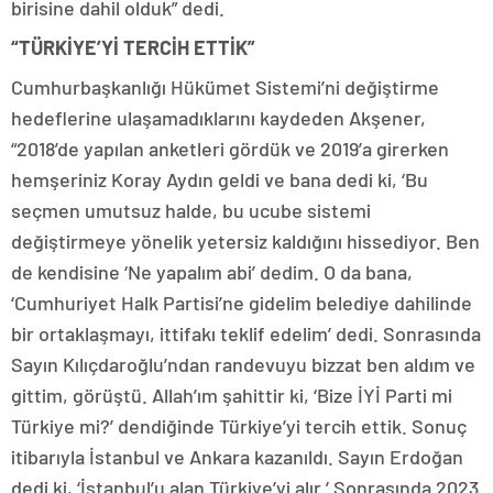
birisine dahil olduk” dedi.
“TÜRKİYE’Yİ TERCİH ETTİK”
Cumhurbaşkanlığı Hükümet Sistemi’ni değiştirme
hedeflerine ulaşamadıklarını kaydeden Akşener,
“2018’de yapılan anketleri gördük ve 2019’a girerken
hemşeriniz Koray Aydın geldi ve bana dedi ki, ‘Bu
seçmen umutsuz halde, bu ucube sistemi
değiştirmeye yönelik yetersiz kaldığını hissediyor. Ben
de kendisine ‘Ne yapalım abi’ dedim. O da bana,
‘Cumhuriyet Halk Partisi’ne gidelim belediye dahilinde
bir ortaklaşmayı, ittifakı teklif edelim’ dedi. Sonrasında
Sayın Kılıçdaroğlu’ndan randevuyu bizzat ben aldım ve
gittim, görüştü. Allah’ım şahittir ki, ‘Bize İYİ Parti mi
Türkiye mi?’ dendiğinde Türkiye’yi tercih ettik. Sonuç
itibarıyla İstanbul ve Ankara kazanıldı. Sayın Erdoğan
dedi ki, ‘İstanbul’u alan Türkiye’yi alır.’ Sonrasında 2023