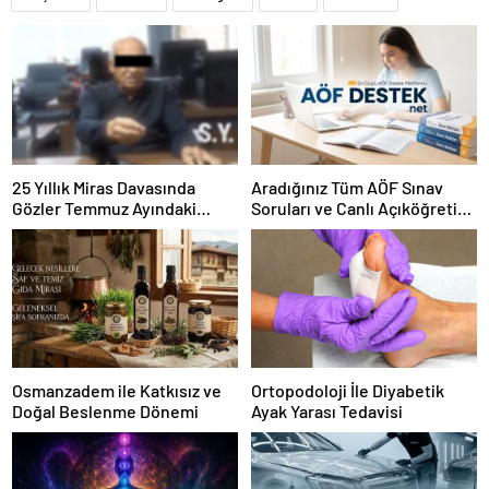
25 Yıllık Miras Davasında
Aradığınız Tüm AÖF Sınav
Gözler Temmuz Ayındaki
Soruları ve Canlı Açıköğretim
Karar Duruşmasına Çevrildi
Forumu Burada
Osmanzadem ile Katkısız ve
Ortopodoloji İle Diyabetik
Doğal Beslenme Dönemi
Ayak Yarası Tedavisi