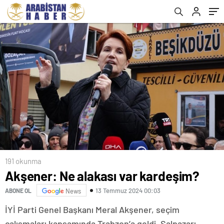
191 okunma
Akşener: Ne alakası var kardeşim?
13 Temmuz 2024 00:03
ABONE OL
News
İYİ Parti Genel Başkanı Meral Akşener, seçim
çalışmaları kapsamında Trabzon’a geldi. Şalpazarı,