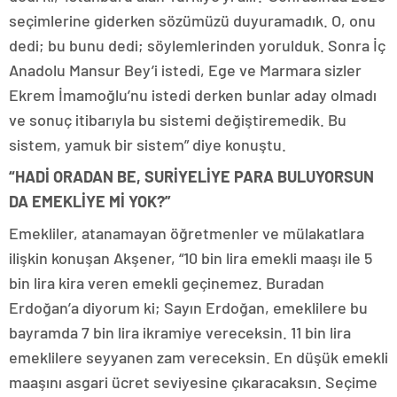
seçimlerine giderken sözümüzü duyuramadık. O, onu
dedi; bu bunu dedi; söylemlerinden yorulduk. Sonra İç
Anadolu Mansur Bey’i istedi, Ege ve Marmara sizler
Ekrem İmamoğlu’nu istedi derken bunlar aday olmadı
ve sonuç itibarıyla bu sistemi değiştiremedik. Bu
sistem, yamuk bir sistem” diye konuştu.
“HADİ ORADAN BE, SURİYELİYE PARA BULUYORSUN
DA EMEKLİYE Mİ YOK?”
Emekliler, atanamayan öğretmenler ve mülakatlara
ilişkin konuşan Akşener, “10 bin lira emekli maaşı ile 5
bin lira kira veren emekli geçinemez. Buradan
Erdoğan’a diyorum ki; Sayın Erdoğan, emeklilere bu
bayramda 7 bin lira ikramiye vereceksin. 11 bin lira
emeklilere seyyanen zam vereceksin. En düşük emekli
maaşını asgari ücret seviyesine çıkaracaksın. Seçime