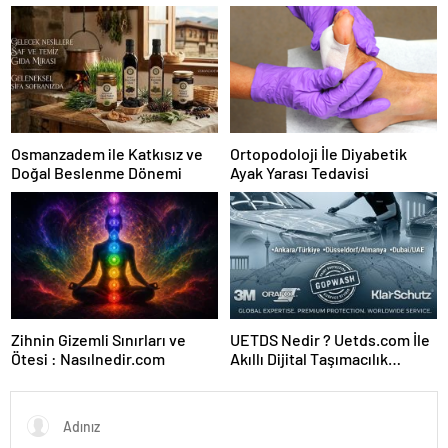
Karar Duruşmasına Çevrildi
Forumu Burada
Osmanzadem ile Katkısız ve
Ortopodoloji İle Diyabetik
Doğal Beslenme Dönemi
Ayak Yarası Tedavisi
Zihnin Gizemli Sınırları ve
UETDS Nedir ? Uetds.com İle
Ötesi : Nasılnedir.com
Akıllı Dijital Taşımacılık
Yazılımı