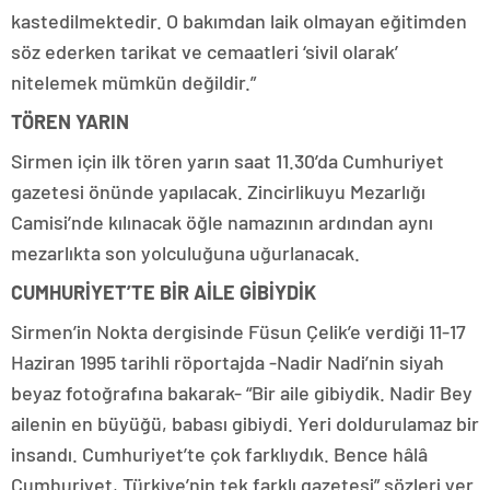
kastedilmektedir. O bakımdan laik olmayan eğitimden
söz ederken tarikat ve cemaatleri ‘sivil olarak’
nitelemek mümkün değildir.”
TÖREN YARIN
Sirmen için ilk tören yarın saat 11.30’da Cumhuriyet
gazetesi önünde yapılacak. Zincirlikuyu Mezarlığı
Camisi’nde kılınacak öğle namazının ardından aynı
mezarlıkta son yolculuğuna uğurlanacak.
CUMHURİYET’TE BİR AİLE GİBİYDİK
Sirmen’in Nokta dergisinde Füsun Çelik’e verdiği 11-17
Haziran 1995 tarihli röportajda -Nadir Nadi’nin siyah
beyaz fotoğrafına bakarak- “Bir aile gibiydik. Nadir Bey
ailenin en büyüğü, babası gibiydi. Yeri doldurulamaz bir
insandı. Cumhuriyet’te çok farklıydık. Bence hâlâ
Cumhuriyet, Türkiye’nin tek farklı gazetesi” sözleri yer