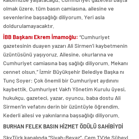
olmak üzere, tüm basın camiasına, ailesine ve
sevenlerine başsağlığı diliyorum. Yeri asla
doldurulamayacaktır.
İBB Başkanı Ekrem İmamoğlu:
“Cumhuriyet
gazetesinin duayen yazarı Ali Sirmen’i kaybetmenin
üzüntüsünü yaşıyoruz. Ailesine, okurlarına ve
Cumhuriyet camiasına baş sağlığı diliyorum. Mekanı
cennet olsun.” İzmir Büyükşehir Belediye Başka nı
Tunç Soyer: Çok önemli bir Cumhuriyet aydınını
kaybettik. Cumhuriyet Vakfı Yönetim Kurulu üyesi,
hukukçu, gazeteci, yazar, oyuncu, baba dostu Ali
Sirmen’in vefatını derin bir üzüntüyle öğrendim.
Kederli ailesi ve yakınlarına başsağlığı diliyorum.
BURHAN FELEK BASIN HİZMET ÖDÜLÜ SAHİBİYDİ
SkyTürk kanalında “Siyah-Beyaz”, Cem TV’de Süheyl