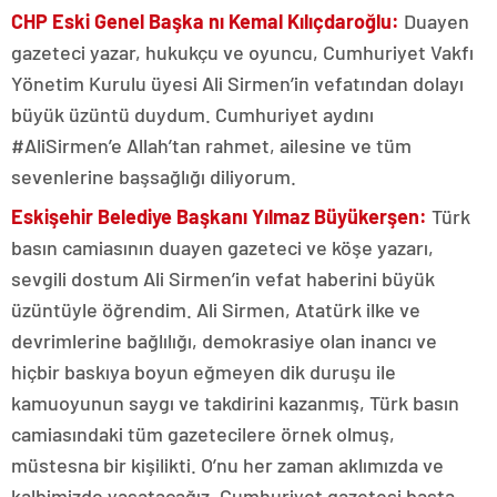
CHP Eski Genel Başka nı Kemal Kılıçdaroğlu:
Duayen
gazeteci yazar, hukukçu ve oyuncu, Cumhuriyet Vakfı
Yönetim Kurulu üyesi Ali Sirmen’in vefatından dolayı
büyük üzüntü duydum. Cumhuriyet aydını
#AliSirmen’e Allah’tan rahmet, ailesine ve tüm
sevenlerine başsağlığı diliyorum.
Eskişehir Belediye Başkanı Yılmaz Büyükerşen:
Türk
basın camiasının duayen gazeteci ve köşe yazarı,
sevgili dostum Ali Sirmen’in vefat haberini büyük
üzüntüyle öğrendim. Ali Sirmen, Atatürk ilke ve
devrimlerine bağlılığı, demokrasiye olan inancı ve
hiçbir baskıya boyun eğmeyen dik duruşu ile
kamuoyunun saygı ve takdirini kazanmış, Türk basın
camiasındaki tüm gazetecilere örnek olmuş,
müstesna bir kişilikti. O’nu her zaman aklımızda ve
kalbimizde yaşatacağız. Cumhuriyet gazetesi başta