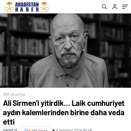
169 okunma
Ali Sirmen’i yitirdik… Laik cumhuriyet
aydın kalemlerinden birine daha veda
etti
9 Temmuz 2024 00:06
ABONE OL
News