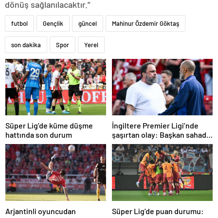
dönüş sağlanılacaktır.”
futbol
Gençlik
güncel
Mahinur Özdemir Göktaş
son dakika
Spor
Yerel
Süper Lig’de küme düşme
İngiltere Premier Ligi’nde
hattında son durum
şaşırtan olay: Başkan sahada
teknik direktörle tartıştı
Arjantinli oyuncudan
Süper Lig’de puan durumu: