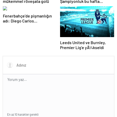
mükemmel röveşata golü
Şampiyonluk bu hafta
netleşiyor…
Fenerbahçe’de pişmanlığın
adı: Diego Carlos…
Leeds United ve Burnley,
Premier Lig’e yÃ¼kseldi
En az 10 karakter gerekli