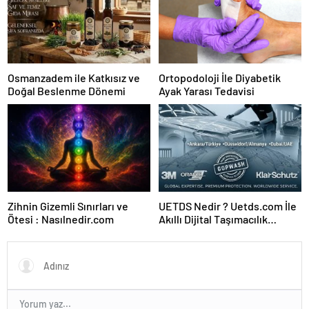
Osmanzadem ile Katkısız ve
Ortopodoloji İle Diyabetik
Doğal Beslenme Dönemi
Ayak Yarası Tedavisi
Zihnin Gizemli Sınırları ve
UETDS Nedir ? Uetds.com İle
Ötesi : Nasılnedir.com
Akıllı Dijital Taşımacılık
Yazılımı