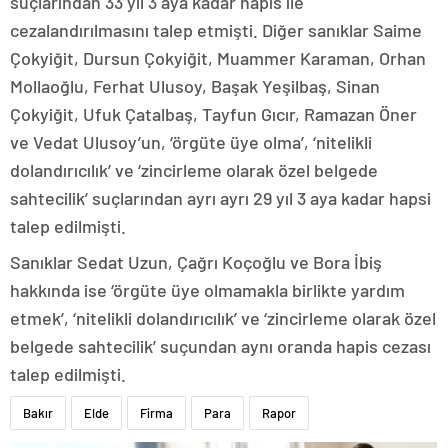
suçlarından 33 yıl 3 aya kadar hapis ile
cezalandırılmasını talep etmişti. Diğer sanıklar Saime
Çokyiğit, Dursun Çokyiğit, Muammer Karaman, Orhan
Mollaoğlu, Ferhat Ulusoy, Başak Yeşilbaş, Sinan
Çokyiğit, Ufuk Çatalbaş, Tayfun Gıcır, Ramazan Öner
ve Vedat Ulusoy’un, ‘örgüte üye olma’, ‘nitelikli
dolandırıcılık’ ve ‘zincirleme olarak özel belgede
sahtecilik’ suçlarından ayrı ayrı 29 yıl 3 aya kadar hapsi
talep edilmişti.
Sanıklar Sedat Uzun, Çağrı Koçoğlu ve Bora İbiş
hakkında ise ‘örgüte üye olmamakla birlikte yardım
etmek’, ‘nitelikli dolandırıcılık’ ve ‘zincirleme olarak özel
belgede sahtecilik’ suçundan aynı oranda hapis cezası
talep edilmişti.
Bakır
Elde
Firma
Para
Rapor