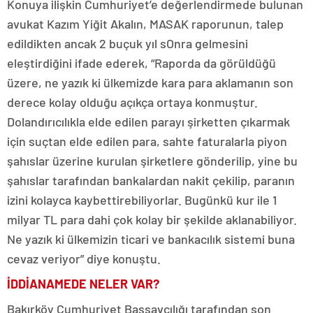
Konuya ilişkin Cumhuriyet’e değerlendirmede bulunan
avukat Kazım Yiğit Akalın, MASAK raporunun, talep
edildikten ancak 2 buçuk yıl sOnra gelmesini
eleştirdiğini ifade ederek, “Raporda da görüldüğü
üzere, ne yazık ki ülkemizde kara para aklamanın son
derece kolay olduğu açıkça ortaya konmuştur.
Dolandırıcılıkla elde edilen parayı şirketten çıkarmak
için suçtan elde edilen para, sahte faturalarla piyon
şahıslar üzerine kurulan şirketlere gönderilip, yine bu
şahıslar tarafından bankalardan nakit çekilip, paranın
izini kolayca kaybettirebiliyorlar. Bugünkü kur ile 1
milyar TL para dahi çok kolay bir şekilde aklanabiliyor.
Ne yazık ki ülkemizin ticari ve bankacılık sistemi buna
cevaz veriyor” diye konuştu.
İDDİANAMEDE NELER VAR?
Bakırköy Cumhuriyet Başsavcılığı tarafından son