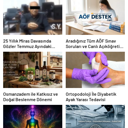
25 Yıllık Miras Davasında
Aradığınız Tüm AÖF Sınav
Gözler Temmuz Ayındaki
Soruları ve Canlı Açıköğretim
Karar Duruşmasına Çevrildi
Forumu Burada
Osmanzadem ile Katkısız ve
Ortopodoloji İle Diyabetik
Doğal Beslenme Dönemi
Ayak Yarası Tedavisi