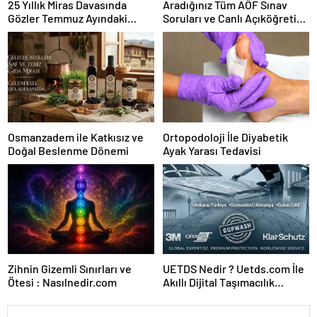
25 Yıllık Miras Davasında
Aradığınız Tüm AÖF Sınav
Gözler Temmuz Ayındaki
Soruları ve Canlı Açıköğretim
Karar Duruşmasına Çevrildi
Forumu Burada
Osmanzadem ile Katkısız ve
Ortopodoloji İle Diyabetik
Doğal Beslenme Dönemi
Ayak Yarası Tedavisi
Zihnin Gizemli Sınırları ve
UETDS Nedir ? Uetds.com İle
Ötesi : Nasılnedir.com
Akıllı Dijital Taşımacılık
Yazılımı