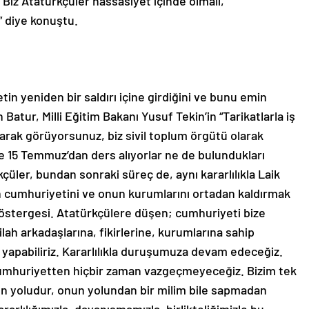
 Biz Atatürkçüler hassasiyet içinde olmalı,
” diye konuştu.
n yeniden bir saldırı içine girdiğini ve bunu emin
tur, Milli Eğitim Bakanı Yusuf Tekin’in “Tarikatlarla iş
arak görüyorsunuz, biz sivil toplum örgütü olarak
e 15 Temmuz’dan ders alıyorlar ne de bulundukları
çüler, bundan sonraki süreç de, aynı kararlılıkla Laik
 cumhuriyetini ve onun kurumlarını ortadan kaldırmak
östergesi. Atatürkçülere düşen; cumhuriyeti bize
h arkadaşlarına, fikirlerine, kurumlarına sahip
yapabiliriz. Kararlılıkla duruşumuza devam edeceğiz.
cumhuriyetten hiçbir zaman vazgeçmeyeceğiz. Bizim tek
 yoludur, onun yolundan bir milim bile sapmadan