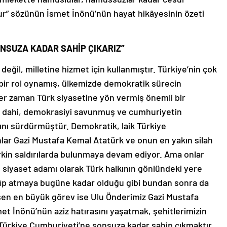
r” sözünün İsmet İnönü’nün hayat hikâyesinin özeti
NSUZA KADAR SAHİP ÇIKARIZ”
değil, milletine hizmet için kullanmıştır. Türkiye’nin çok
 bir rol oynamış, ülkemizde demokratik sürecin
her zaman Türk siyasetine yön vermiş önemli bir
 dahi, demokrasiyi savunmuş ve cumhuriyetin
ını sürdürmüştür. Demokratik, laik Türkiye
lar Gazi Mustafa Kemal Atatürk ve onun en yakın silah
irkin saldırılarda bulunmaya devam ediyor. Ama onlar
e siyaset adamı olarak Türk halkının gönlündeki yere
küp atmaya bugüne kadar olduğu gibi bundan sonra da
en en büyük görev ise Ulu Önderimiz Gazi Mustafa
t İnönü’nün aziz hatırasını yaşatmak, şehitlerimizin
 Türkiye Cumhuriyeti’ne sonsuza kadar sahip çıkmaktır.