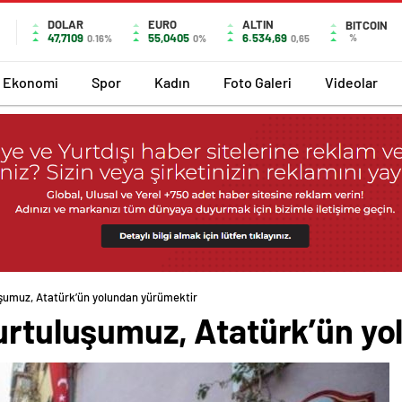
DOLAR
EURO
ALTIN
BITCOIN
47,7109
55,0405
6.534,69
%
0.16%
0%
0,65
Ekonomi
Spor
Kadın
Foto Galeri
Videolar
uşumuz, Atatürk’ün yolundan yürümektir
kurtuluşumuz, Atatürk’ün y