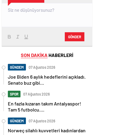
GÖNDER
SON DAKİKA
HABERLERİ
GÜNDEM
07 Ağustos 2026
Joe Biden 6 aylık hedeflerini açıkladı.
Senato buz gibi…
SPOR
07 Ağustos 2026
En fazla kızaran takım Antalyaspor!
Tam 5 futbolcu….
GÜNDEM
07 Ağustos 2026
Norweç silahlı kuvvetleri kadınlardan