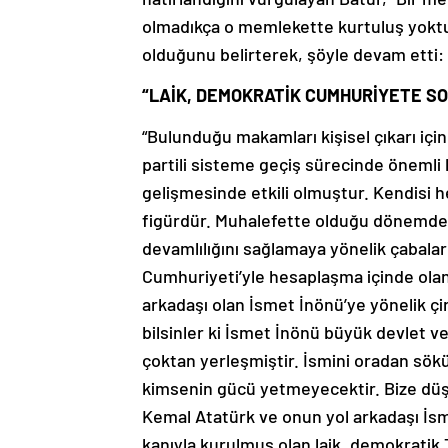
olmadıkça o memlekette kurtuluş yoktu
olduğunu belirterek, şöyle devam etti:
“LAİK, DEMOKRATİK CUMHURİYETE SO
“Bulunduğu makamları kişisel çıkarı için 
partili sisteme geçiş sürecinde önemli
gelişmesinde etkili olmuştur. Kendisi 
figürdür. Muhalefette olduğu dönemde
devamlılığını sağlamaya yönelik çabalar
Cumhuriyeti’yle hesaplaşma içinde olan
arkadaşı olan İsmet İnönü’ye yönelik ç
bilsinler ki İsmet İnönü büyük devlet v
çoktan yerleşmiştir. İsmini oradan sö
kimsenin gücü yetmeyecektir. Bize düş
Kemal Atatürk ve onun yol arkadaşı İsme
kanıyla kurulmuş olan laik, demokratik