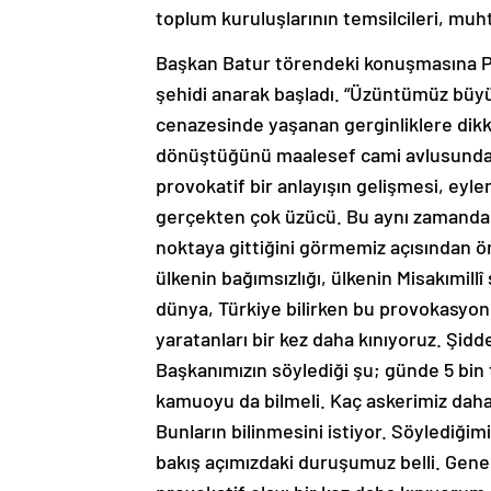
toplum kuruluşlarının temsilcileri, muht
Başkan Batur törendeki konuşmasına P
şehidi anarak başladı. “Üzüntümüz büyük
cenazesinde yaşanan gerginliklere dikk
dönüştüğünü maalesef cami avlusunda 
provokatif bir anlayışın gelişmesi, eyl
gerçekten çok üzücü. Bu aynı zamanda şe
noktaya gittiğini görmemiz açısından ön
ülkenin bağımsızlığı, ülkenin Misakımillî
dünya, Türkiye bilirken bu provokasyo
yaratanları bir kez daha kınıyoruz. Şidd
Başkanımızın söylediği şu; günde 5 bin
kamuoyu da bilmeli. Kaç askerimiz daha
Bunların bilinmesini istiyor. Söylediğim
bakış açımızdaki duruşumuz belli. Genel