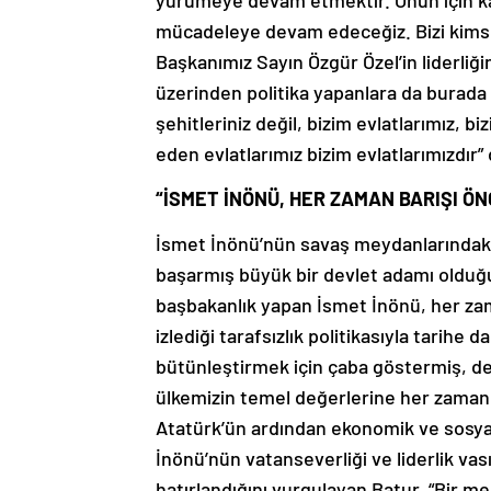
yürümeye devam etmektir. Onun için kara
mücadeleye devam edeceğiz. Bizi kimse yı
Başkanımız Sayın Özgür Özel’in liderli
üzerinden politika yapanlara da burada
şehitleriniz değil, bizim evlatlarımız,
eden evlatlarımız bizim evlatlarımızdır”
“İSMET İNÖNÜ, HER ZAMAN BARIŞI ÖN
İsmet İnönü’nün savaş meydanlarındaki b
başarmış büyük bir devlet adamı olduğun
başbakanlık yapan İsmet İnönü, her zama
izlediği tarafsızlık politikasıyla tarih
bütünleştirmek için çaba göstermiş, d
ülkemizin temel değerlerine her zaman 
Atatürk’ün ardından ekonomik ve sosyal 
İnönü’nün vatanseverliği ve liderlik vas
hatırlandığını vurgulayan Batur, “Bir 