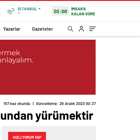
İMSAK'A
İSTANBUL
02:00
KALAN SÜRE
°
Yazarlar
Gazeteler
olundan yürümektir
HIZLI YORUM YAP