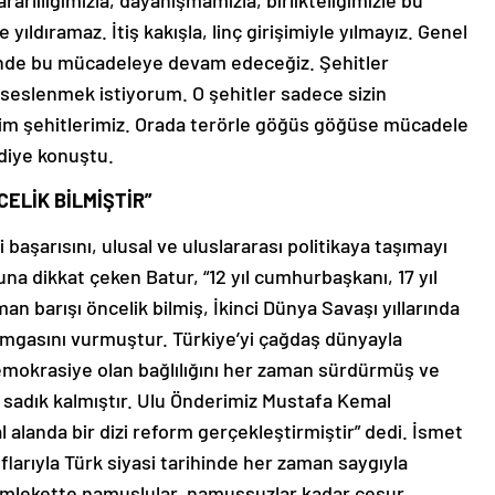
rlılığımızla, dayanışmamızla, birlikteliğimizle bu
ldıramaz. İtiş kakışla, linç girişimiyle yılmayız. Genel
ğinde bu mücadeleye devam edeceğiz. Şehitler
 seslenmek istiyorum. O şehitler sadece sizin
 bizim şehitlerimiz. Orada terörle göğüs göğüse mücadele
 diye konuştu.
CELİK BİLMİŞTİR”
aşarısını, ulusal ve uluslararası politikaya taşımayı
a dikkat çeken Batur, “12 yıl cumhurbaşkanı, 17 yıl
n barışı öncelik bilmiş, İkinci Dünya Savaşı yıllarında
e damgasını vurmuştur. Türkiye’yi çağdaş dünyayla
emokrasiye olan bağlılığını her zaman sürdürmüş ve
sadık kalmıştır. Ulu Önderimiz Mustafa Kemal
alanda bir dizi reform gerçekleştirmiştir” dedi. İsmet
ıflarıyla Türk siyasi tarihinde her zaman saygıyla
memlekette namuslular, namussuzlar kadar cesur