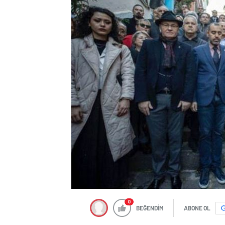
0
BEĞENDİM
ABONE OL