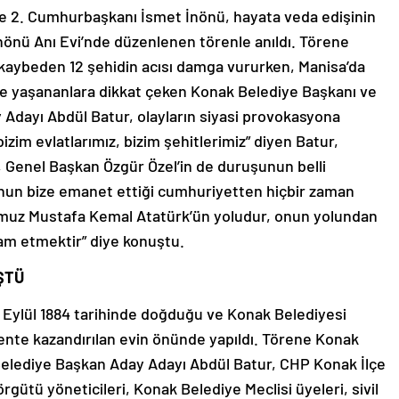
ve 2. Cumhurbaşkanı İsmet İnönü, hayata veda edişinin
İnönü Anı Evi’nde düzenlenen törenle anıldı. Törene
kaybeden 12 şehidin acısı damga vururken, Manisa’da
nde yaşananlara dikkat çeken Konak Belediye Başkanı ve
Adayı Abdül Batur, olayların siyasi provokasyona
zim evlatlarımız, bizim şehitlerimiz” diyen Batur,
 Genel Başkan Özgür Özel’in de duruşunun belli
onun bize emanet ettiği cumhuriyetten hiçbir zaman
muz Mustafa Kemal Atatürk’ün yoludur, onun yolundan
am etmektir” diye konuştu.
ŞTÜ
 Eylül 1884 tarihinde doğduğu ve Konak Belediyesi
kente kazandırılan evin önünde yapıldı. Törene Konak
Belediye Başkan Aday Adayı Abdül Batur, CHP Konak İlçe
rgütü yöneticileri, Konak Belediye Meclisi üyeleri, sivil