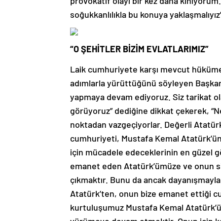
provokatif olayı bir kez daha kınıyorum.
soğukkanlılıkla bu konuya yaklaşmalıyız
“O ŞEHİTLER BİZİM EVLATLARIMIZ”
Laik cumhuriyete karşı mevcut hükümeti
adımlarla yürüttüğünü söyleyen Başkan Ba
yapmaya devam ediyoruz. Siz tarikat ol
görüyoruz” dediğine dikkat çekerek, “N
noktadan vazgeçiyorlar. Değerli Atatürk
cumhuriyeti, Mustafa Kemal Atatürk’ün
için mücadele edeceklerinin en güzel g
emanet eden Atatürk’ümüze ve onun sila
çıkmaktır. Bunu da ancak dayanışmayla 
Atatürk’ten, onun bize emanet ettiği 
kurtuluşumuz Mustafa Kemal Atatürk’ün