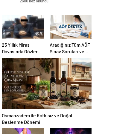
2600 kez okundu
25 Yıllık Miras
Aradığınız Tüm AÖF
Davasında Gözler
Sınav Soruları ve
Temmuz Ayındaki
Canlı Açıköğretim
Karar Duruşmasına
Forumu Burada
Çevrildi
Osmanzadem ile Katkısız ve Doğal
Beslenme Dönemi