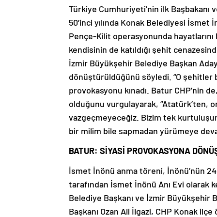
Türkiye Cumhuriyeti’nin ilk Başbakanı 
50’inci yılında Konak Belediyesi İsmet 
Pençe-Kilit operasyonunda hayatlarını 
kendisinin de katıldığı şehit cenazesi
İzmir Büyükşehir Belediye Başkan Aday 
dönüştürüldüğünü söyledi. “O şehitler bi
provokasyonu kınadı. Batur CHP’nin de,
olduğunu vurgulayarak, “Atatürk’ten, 
vazgeçmeyeceğiz. Bizim tek kurtuluşu
bir milim bile sapmadan yürümeye dev
BATUR: SİYASİ PROVOKASYONA DÖNÜ
İsmet İnönü anma töreni, İnönü’nün 24
tarafından İsmet İnönü Anı Evi olarak 
Belediye Başkanı ve İzmir Büyükşehir 
Başkanı Ozan Ali İlgazi, CHP Konak ilçe ö