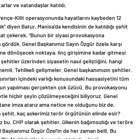
arlar ve vatandaşlar katıldı.
ençe-Kilit operasyonunda hayatlarını kaybeden 12
” diyen Batur, Manisa’da kendisinin de katıldığı şehit
at çekerek, “Bunun bir siyasi provokasyona
gördük. Genel Başkanımız Sayın Özgür özele karşı
eme dönüşecek noktaya, linç girişimine kadar gitmesi
hitler üzerinden siyasetin nasıl geliştiğini, hangi
emli. Tehlikeli gelişmeler. Genel başkanımızın şehitler,
 sınırları içindeki varlığı konusundaki hassasiyetini tüm
nun yapılması gerçekten çok üzücü. Bu provokasyonu
etle hiçbir şeyin çözülmeyeceğini biliyoruz. Genel
 tane imza atarız ama netice ne olduğunu biz de,
 şehit, kaç askerimiz terör örgütünün elinde esir?
iz bu. CHP olarak şehitler, ülkenin bağımsızlığı ve teröre
 Başkanımız Özgür Özel’in de her zaman belli. Bu