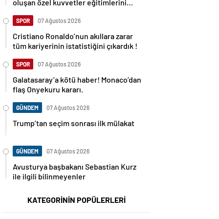
oluşan özel kuvvetler eğitimlerini
başlattı.
SPOR
07 Ağustos 2026
Cristiano Ronaldo’nun akıllara zarar
tüm kariyerinin istatistiğini çıkardık !
SPOR
07 Ağustos 2026
Galatasaray’a kötü haber! Monaco’dan
flaş Onyekuru kararı.
GÜNDEM
07 Ağustos 2026
Trump’tan seçim sonrası ilk mülakat
GÜNDEM
07 Ağustos 2026
Avusturya başbakanı Sebastian Kurz
ile ilgili bilinmeyenler
KATEGORİNİN POPÜLERLERİ