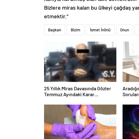
Bizlere miras kalan bu ülkeyi çağdaş y
etmektir.”
Başkan
Bizim
İsmet İnönü
Onun
25 Yıllık Miras Davasında Gözler
Aradığı
Temmuz Ayındaki Karar
Sorular
Duruşmasına Çevrildi
Forumu