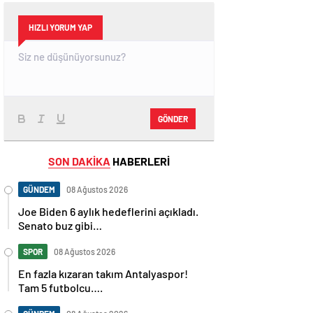
HIZLI YORUM YAP
GÖNDER
SON DAKİKA
HABERLERİ
GÜNDEM
08 Ağustos 2026
Joe Biden 6 aylık hedeflerini açıkladı.
Senato buz gibi…
SPOR
08 Ağustos 2026
En fazla kızaran takım Antalyaspor!
Tam 5 futbolcu….