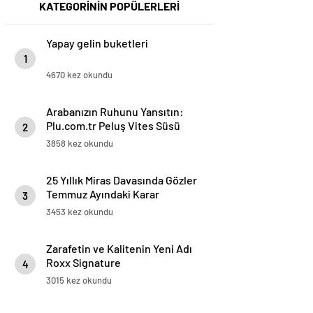
KATEGORİNİN POPÜLERLERİ
Yapay gelin buketleri
1
4670 kez okundu
Arabanızın Ruhunu Yansıtın:
Plu.com.tr Peluş Vites Süsü
2
Modelleri
3858 kez okundu
25 Yıllık Miras Davasında Gözler
Temmuz Ayındaki Karar
3
Duruşmasına Çevrildi
3453 kez okundu
Zarafetin ve Kalitenin Yeni Adı
Roxx Signature
4
3015 kez okundu