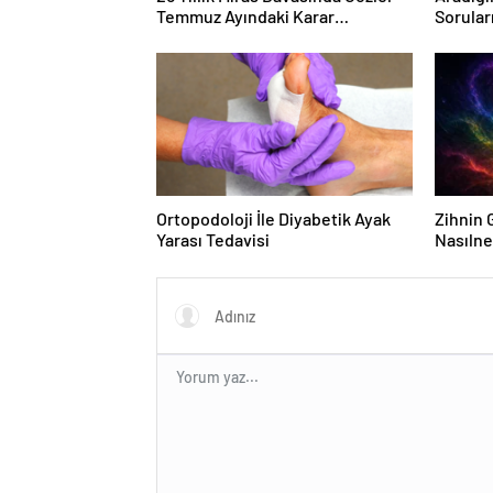
Temmuz Ayındaki Karar
Sorular
Duruşmasına Çevrildi
Forumu
Ortopodoloji İle Diyabetik Ayak
Zihnin G
Yarası Tedavisi
Nasılne