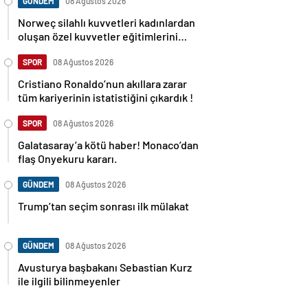
GÜNDEM
08 Ağustos 2026
Norweç silahlı kuvvetleri kadınlardan
oluşan özel kuvvetler eğitimlerini
başlattı.
SPOR
08 Ağustos 2026
Cristiano Ronaldo’nun akıllara zarar
tüm kariyerinin istatistiğini çıkardık !
SPOR
08 Ağustos 2026
Galatasaray’a kötü haber! Monaco’dan
flaş Onyekuru kararı.
GÜNDEM
08 Ağustos 2026
Trump’tan seçim sonrası ilk mülakat
GÜNDEM
08 Ağustos 2026
Avusturya başbakanı Sebastian Kurz
ile ilgili bilinmeyenler