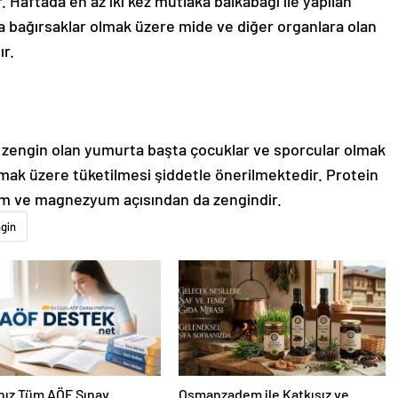
 Haftada en az iki kez mutlaka balkabağı ile yapılan
a bağırsaklar olmak üzere mide ve diğer organlara olan
ır.
a zengin olan yumurta başta çocuklar ve sporcular olmak
lmak üzere tüketilmesi şiddetle önerilmektedir. Protein
iyum ve magnezyum açısından da zengindir.
gin
nız Tüm AÖF Sınav
Osmanzadem ile Katkısız ve