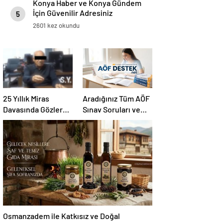
Konya Haber ve Konya Gündem
İçin Güvenilir Adresiniz
5
2601 kez okundu
25 Yıllık Miras
Aradığınız Tüm AÖF
Davasında Gözler
Sınav Soruları ve
Temmuz Ayındaki
Canlı Açıköğretim
Karar Duruşmasına
Forumu Burada
Çevrildi
Osmanzadem ile Katkısız ve Doğal