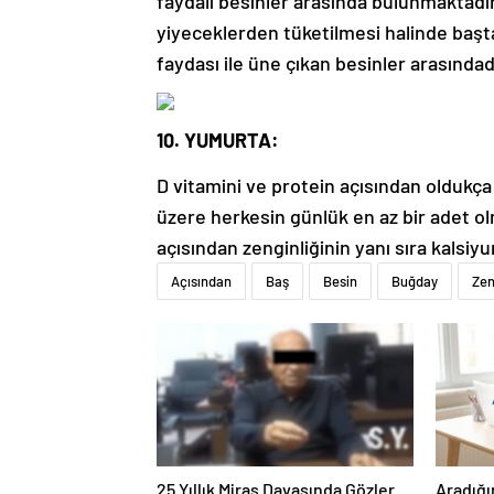
faydalı besinler arasında bulunmaktadır.
yiyeceklerden tüketilmesi halinde başt
faydası ile üne çıkan besinler arasındad
10. YUMURTA:
D vitamini ve protein açısından oldukç
üzere herkesin günlük en az bir adet o
açısından zenginliğinin yanı sıra kals
Açısından
Baş
Besin
Buğday
Zen
25 Yıllık Miras Davasında Gözler
Aradığı