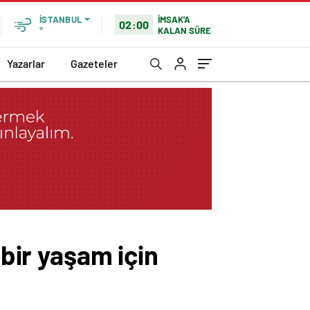
İMSAK'A
İSTANBUL
02:00
KALAN SÜRE
°
Yazarlar
Gazeteler
 bir yaşam için