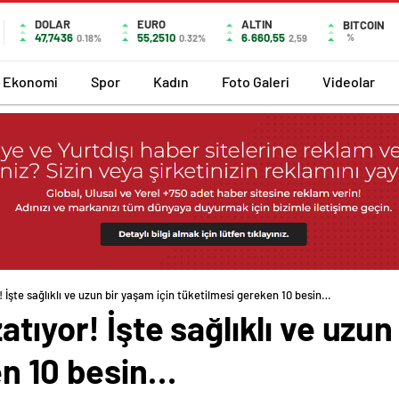
DOLAR
EURO
ALTIN
BITCOIN
47,7436
55,2510
6.660,55
%
0.18%
0.32%
2,59
Ekonomi
Spor
Kadın
Foto Galeri
Videolar
 İşte sağlıklı ve uzun bir yaşam için tüketilmesi gereken 10 besin…
tıyor! İşte sağlıklı ve uzun
en 10 besin…