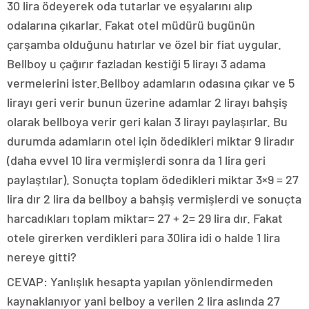
30 lira ödeyerek oda tutarlar ve eşyalarını alıp
odalarına çıkarlar. Fakat otel müdürü bugünün
çarşamba olduğunu hatırlar ve özel bir fiat uygular.
Bellboy u çağırır fazladan kestiği 5 lirayı 3 adama
vermelerini ister.Bellboy adamların odasına çıkar ve 5
lirayı geri verir bunun üzerine adamlar 2 lirayı bahşiş
olarak bellboya verir geri kalan 3 lirayı paylaşırlar. Bu
durumda adamların otel için ödedikleri miktar 9 liradır
(daha evvel 10 lira vermişlerdi sonra da 1 lira geri
paylaştılar). Sonuçta toplam ödedikleri miktar 3×9 = 27
lira dır 2 lira da bellboy a bahşiş vermişlerdi ve sonuçta
harcadıkları toplam miktar= 27 + 2= 29 lira dır. Fakat
otele girerken verdikleri para 30lira idi o halde 1 lira
nereye gitti?
CEVAP: Yanlışlık hesapta yapılan yönlendirmeden
kaynaklanıyor yani belboy a verilen 2 lira aslında 27