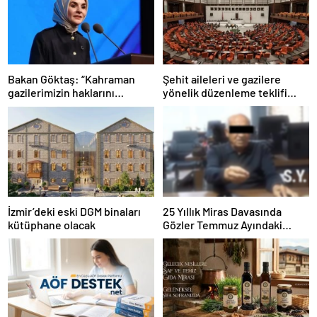
Bakan Göktaş: “Kahraman
Şehit aileleri ve gazilere
gazilerimizin haklarını
yönelik düzenleme teklifi
güçlendiren yeni bir dönemin
Meclis’te kabul edildi
kapılarını aralıyoruz”
İzmir’deki eski DGM binaları
25 Yıllık Miras Davasında
kütüphane olacak
Gözler Temmuz Ayındaki
Karar Duruşmasına Çevrildi