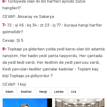
6-
Türkiyede olan iki ilin harfleri aynıdır.Sizce
hangileri?
CEVAP: Aksaray ve Sakarya
7-
72 : şi 45 : kş 34 : zt 23 : iç 77 : buraya hangi harfler
gelmelidir?
Cevap: Şi 5
8-
Topkapı ya giderken yolda yedi karısı olan bir adamla
tanıştım. Her kadın yedi çanta taşıyordu. Her çantada
da yedi kedi vardı. Her kedinin de yedi yavrusu vardı.
Kedi yavruları kediler çantalar kadınlar – Toplam kaç
kişi Topkapı ya gidiyordur ?
CEVAP: 1 kişi
Adam
Anahtar
Hangi
Lamba
Lira