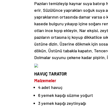
Pazıları temizleyip kaynar suya batırıp
erir. Süzülünce yaprakları soğuk suya a
yapraklarının ortasında damar varsa o kıs
kasede bulguru yıkayıp içine soğanı ren
otları ince kıyıp ekleyin. Nar ekşisi, ze
pazıların ortasına iç koyup dikkatlice sı
üstüne dizin. Üzerine dökmek için sosa 
dökün. Üstünü tabakla kapatın. Tenceren
Dolmalar suyunu çekene kadar pişirin. İf
HAVUÇ TARATOR
Malzemeler
4 adet havuç
6 yemek kaşığı süzme yoğurt
3 yemek kaşığı zeytinyağı