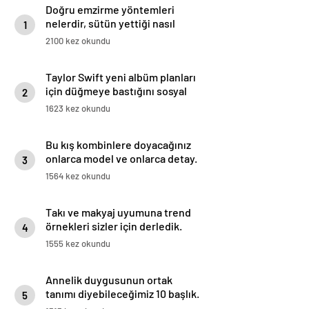
Doğru emzirme yöntemleri
nelerdir, sütün yettiği nasıl
1
anlaşılır?
2100 kez okundu
Taylor Swift yeni albüm planları
için düğmeye bastığını sosyal
2
medyadan duyurdu!
1623 kez okundu
Bu kış kombinlere doyacağınız
onlarca model ve onlarca detay.
3
1564 kez okundu
Takı ve makyaj uyumuna trend
örnekleri sizler için derledik.
4
1555 kez okundu
Annelik duygusunun ortak
tanımı diyebileceğimiz 10 başlık.
5