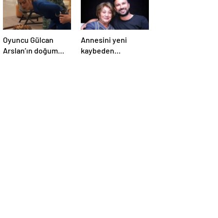
Oyuncu Gülcan
Annesini yeni
Arslan’ın doğum
kaybeden
günü stili! Elbisenin
Tarkan’dan
düğmelerini
duygulandıran
kapatmadı
paylaşım! Konserde
yaşananları ilk kez
anlattı