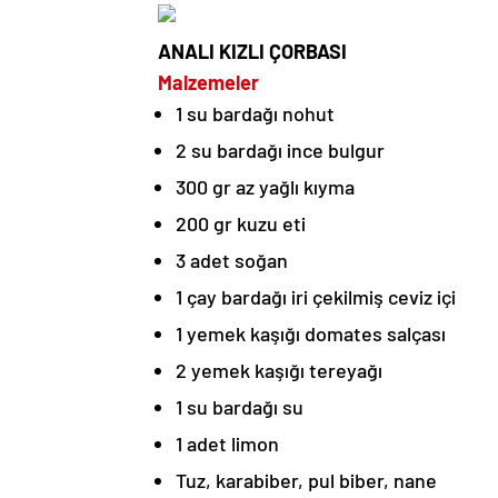
ANALI KIZLI ÇORBASI
Malzemeler
1 su bardağı nohut
2 su bardağı ince bulgur
300 gr az yağlı kıyma
200 gr kuzu eti
3 adet soğan
1 çay bardağı iri çekilmiş ceviz içi
1 yemek kaşığı domates salçası
2 yemek kaşığı tereyağı
1 su bardağı su
1 adet limon
Tuz, karabiber, pul biber, nane