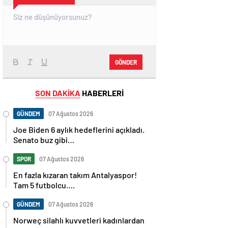
GÖNDER
SON DAKİKA
HABERLERİ
GÜNDEM
07 Ağustos 2026
Joe Biden 6 aylık hedeflerini açıkladı.
Senato buz gibi…
SPOR
07 Ağustos 2026
En fazla kızaran takım Antalyaspor!
Tam 5 futbolcu….
GÜNDEM
07 Ağustos 2026
Norweç silahlı kuvvetleri kadınlardan