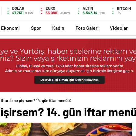
DOLAR
EURO
ALTIN
BITCOIN
47,7131
55,0801
6.543,14
%
0.16%
-0.02%
0,78
Ekonomi
Spor
Kadın
Foto Galeri
Videolar
iftarda ne pişirsem? 14. gün iftar menüsü
işirsem? 14. gün iftar men