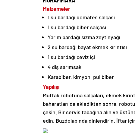
MUHAMMARA
Malzemeler
1 su bardağı domates salçası
1 su bardağı biber salçası
Yarım bardağı sızma zeytinyağı
2 su bardağı bayat ekmek kırıntısı
1 su bardağı ceviz içi
4 diş sarımsak
Karabiber, kimyon, pul biber
Yapılışı
Mutfak robotuna salçaları, ekmek kırıntı
baharatları da ekledikten sonra, robotu
çekin. Bir servis tabağına alın ve üstün
edin. Buzdolabında dinlendirin. İftar i