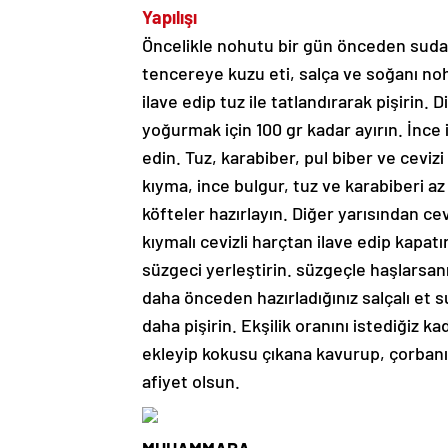
Yapılışı
Öncelikle nohutu bir gün önceden suda b
tencereye kuzu eti, salça ve soğanı noh
ilave edip tuz ile tatlandırarak pişirin
yoğurmak için 100 gr kadar ayırın. İnce
edin. Tuz, karabiber, pul biber ve ceviz
kıyma, ince bulgur, tuz ve karabiberi 
köfteler hazırlayın. Diğer yarısından ce
kıymalı cevizli harçtan ilave edip kapat
süzgeci yerleştirin. süzgeçle haşlarsan
daha önceden hazırladığınız salçalı et 
daha pişirin. Ekşilik oranını istediğiz ka
ekleyip kokusu çıkana kavurup, çorbanın ü
afiyet olsun.