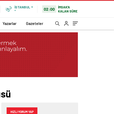
İMSAK'A
İSTANBUL
02:00
KALAN SÜRE
°
Yazarlar
Gazeteler
üsü
HIZLI YORUM YAP