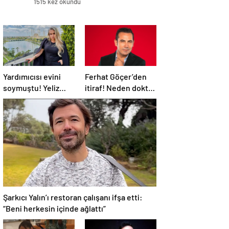
1515 kez okundu
Yardımıcısı evini
Ferhat Göçer’den
soymuştu! Yeliz
itiraf! Neden doktor
Yeşilmen isyan etti
olduğunu açıkladı
Şarkıcı Yalın’ı restoran çalışanı ifşa etti:
“Beni herkesin içinde ağlattı”