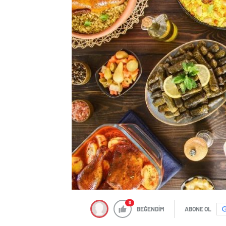
0
BEĞENDİM
ABONE OL