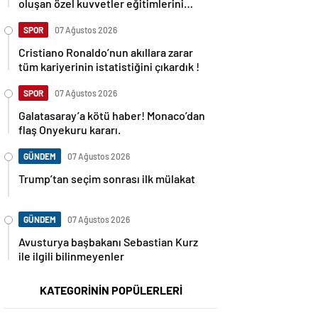
oluşan özel kuvvetler eğitimlerini
başlattı.
SPOR
07 Ağustos 2026
Cristiano Ronaldo’nun akıllara zarar
tüm kariyerinin istatistiğini çıkardık !
SPOR
07 Ağustos 2026
Galatasaray’a kötü haber! Monaco’dan
flaş Onyekuru kararı.
GÜNDEM
07 Ağustos 2026
Trump’tan seçim sonrası ilk mülakat
GÜNDEM
07 Ağustos 2026
Avusturya başbakanı Sebastian Kurz
ile ilgili bilinmeyenler
KATEGORİNİN POPÜLERLERİ