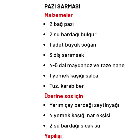
PAZI SARMASI
Malzemeler
2 bağ pazı
2 su bardağı bulgur
1 adet büyük soğan
3 diş sarımsak
4-5 dal maydanoz ve taze nane
1 yemek kaşığı salça
Tuz, karabiber
Üzerine sos için
Yarım çay bardağı zeytinyağı
4 yemek kaşığı nar ekşisi
2 su bardağı sıcak su
Yapılışı