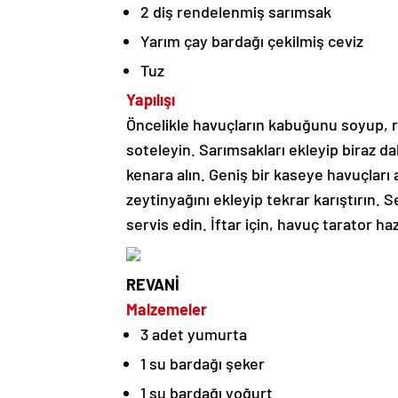
2 diş rendelenmiş sarımsak
Yarım çay bardağı çekilmiş ceviz
Tuz
Yapılışı
Öncelikle havuçların kabuğunu soyup, r
soteleyin. Sarımsakları ekleyip biraz d
kenara alın. Geniş bir kaseye havuçları 
zeytinyağını ekleyip tekrar karıştırın. 
servis edin. İftar için, havuç tarator haz
REVANİ
Malzemeler
3 adet yumurta
1 su bardağı şeker
1 su bardağı yoğurt