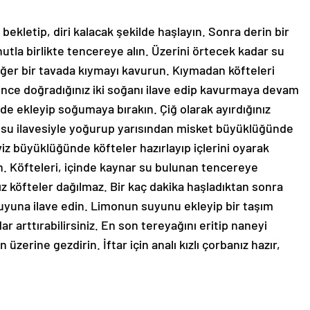
ekletip, diri kalacak şekilde haşlayın. Sonra derin bir
utla birlikte tencereye alın. Üzerini örtecek kadar su
. Diğer bir tavada kıymayı kavurun. Kıymadan köfteleri
 ince doğradığınız iki soğanı ilave edip kavurmaya devam
i de ekleyip soğumaya bırakın. Çiğ olarak ayırdığınız
az su ilavesiyle yoğurup yarısından misket büyüklüğünde
viz büyüklüğünde köfteler hazırlayıp içlerini oyarak
ın. Köfteleri, içinde kaynar su bulunan tencereye
ız köfteler dağılmaz. Bir kaç dakika haşladıktan sonra
suyuna ilave edin. Limonun suyunu ekleyip bir taşım
dar arttırabilirsiniz. En son tereyağını eritip naneyi
zerine gezdirin. İftar için analı kızlı çorbanız hazır,