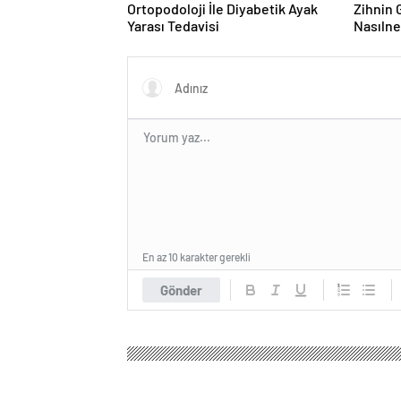
Ortopodoloji İle Diyabetik Ayak
Zihnin G
Yarası Tedavisi
Nasılne
En az 10 karakter gerekli
Gönder
Arabistan Haber
Genel
Öldürebilecek moda akıml