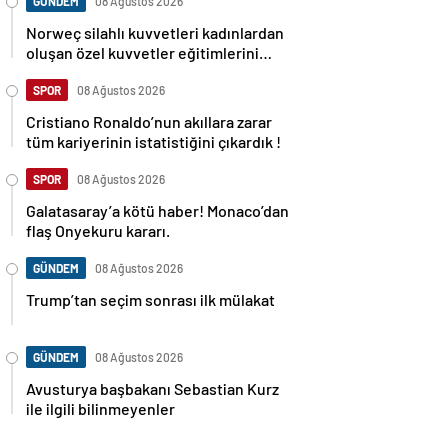
GÜNDEM
08 Ağustos 2026
Norweç silahlı kuvvetleri kadınlardan
oluşan özel kuvvetler eğitimlerini
başlattı.
SPOR
08 Ağustos 2026
Cristiano Ronaldo’nun akıllara zarar
tüm kariyerinin istatistiğini çıkardık !
SPOR
08 Ağustos 2026
Galatasaray’a kötü haber! Monaco’dan
flaş Onyekuru kararı.
GÜNDEM
08 Ağustos 2026
Trump’tan seçim sonrası ilk mülakat
GÜNDEM
08 Ağustos 2026
Avusturya başbakanı Sebastian Kurz
ile ilgili bilinmeyenler