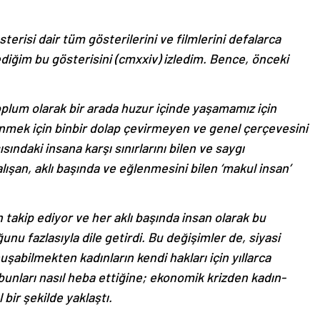
terisi dair tüm gösterilerini ve filmlerini defalarca
ediğim bu gösterisini (cmxxiv) izledim. Bence, önceki
 toplum olarak bir arada huzur içinde yaşamamız için
önmek için binbir dolap çevirmeyen ve genel çerçevesini
sındaki insana karşı sınırlarını bilen ve saygı
ışan, aklı başında ve eğlenmesini bilen ‘makul insan’
 takip ediyor ve her aklı başında insan olarak bu
nu fazlasıyla dile getirdi. Bu değişimler de, siyasi
şabilmekten kadınların kendi hakları için yıllarca
bunları nasıl heba ettiğine; ekonomik krizden kadın-
 bir şekilde yaklaştı.