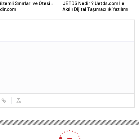
izemli Sınırları ve Ötesi :
UETDS Nedir ? Uetds.com İle
dir.com
Akıllı Dijital Taşımacılık Yazılımı
arı! Tarihteki en tehlikeli 10 moda trendi