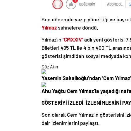
0
BEĞENDİM
ABONE OL
Son dönemde yazıp yönettiği ve başrolün
Yılmaz
sahnelere döndü.
Yılmaz’ın
‘CMXXIV’
adlı yeni gösterisi 7
Biletleri 495 TL ile 4 bin 400 TL arasın
gösterisi şimdiden sosyal medyada ko
Göz Atın
Yasemin Sakallıoğlu’ndan ‘Cem Yılmaz’
Ahu Yağtu Cem Yılmaz’la yaşadığı nafaka
GÖSTERİYİ İZLEDİ, İZLENİMLERİNİ PA
Son olarak Cem Yılmaz’ın gösterisini i
dair izlenimlerini paylaştı.