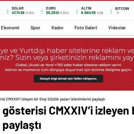
DOLAR
EURO
ALTIN
BITCOIN
47,7436
55,2510
6.660,55
%
0.18%
0.32%
2,59
Ekonomi
Spor
Kadın
Foto Galeri
Videolar
isi CMXXIV’i izleyen bir Ekşi Sözlük yazarı izlenimlerini paylaştı
 gösterisi CMXXIV’i izleyen 
 paylaştı