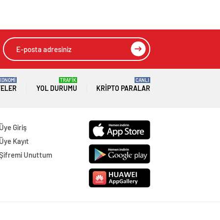
likeli 10 moda
HIZLI YORUM YAP
GÖNDER
SON DAKİKA
HABERLERİ
GÜNDEM
08 Ağustos 2026
Joe Biden 6 aylık hedeflerini açıkladı.
Senato buz gibi…