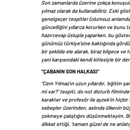
Son zamanlarda üzerine çokça konuşulan,
yılmaz olarak da kullanabiliriz. Eski gö
genelgeçer tespitler (olumsuz anlamda
güncelliğini yıllarca korurken ve bunu 
hazırcevap üslupla yaparken, bu gösteri
günümüz türkiye’sine baktığında gördüğ
bir şekilde ele alarak, biraz bilgece ve 
yani karşısındaki kendi kitlesiyle bir d
“ÇABANIN SON HALKASI”
“Cem Yılmaz’ın uzun yıllardır, ‘eğitim ş
mi var?’ tespiti, do not disturb filmin
karakter ve profesör ile ayzek’in hiçbi
sebepler üzerinden, aslında ülkenin bü
çekmeye çalıştığını düşünmekteyim. Bu 
dikkat ettiği, ‘tamam güzel de ne anla