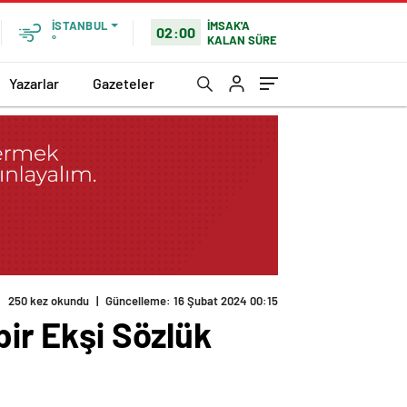
İMSAK'A
İSTANBUL
02:00
KALAN SÜRE
°
Yazarlar
Gazeteler
bir Ekşi Sözlük