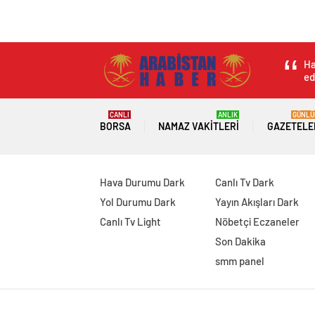
Öldürebilecek moda
trendi