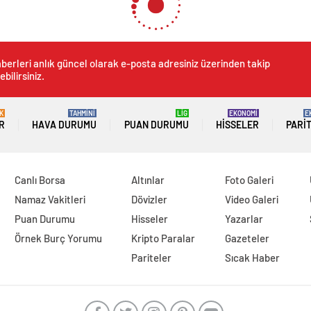
 akımları! Tarihteki en teh