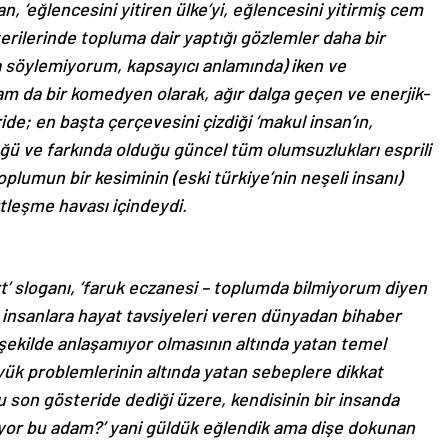
 ‘eğlencesini yitiren ülke’yi, eğlencesini yitirmiş cem
sterilerinde topluma dair yaptığı gözlemler daha bir
 söylemiyorum, kapsayıcı anlamında) iken ve
tam da bir komedyen olarak, ağır dalga geçen ve enerjik-
de; en başta çerçevesini çizdiği ‘makul insan’ın,
ü ve farkında olduğu güncel tüm olumsuzlukları esprili
toplumun bir kesiminin (eski türkiye’nin neşeli insanı)
ertleşme havası içindeydi.
art’ sloganı, ‘faruk eczanesi – toplumda bilmiyorum diyen
de insanlara hayat tavsiyeleri veren dünyadan bihaber
r şekilde anlaşamıyor olmasının altında yatan temel
yük problemlerinin altında yatan sebeplere dikkat
son gösteride dediği üzere, kendisinin bir insanda
tıyor bu adam?’ yani güldük eğlendik ama dişe dokunan