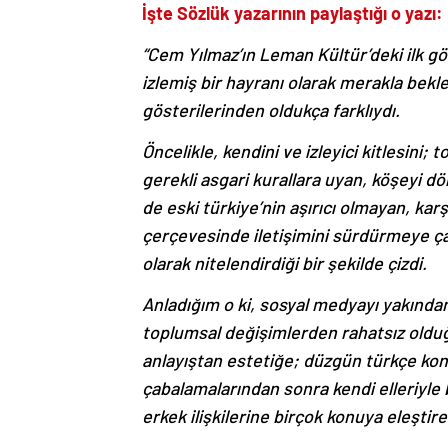
İşte Sözlük yazarının paylaştığı o yazı:
“Cem Yılmaz’ın Leman Kültür’deki ilk gös
izlemiş bir hayranı olarak merakla bekl
gösterilerinden oldukça farklıydı.
Öncelikle, kendini ve izleyici kitlesini;
gerekli asgari kurallara uyan, köşeyi d
de eski türkiye’nin aşırıcı olmayan, karşı
çerçevesinde iletişimini sürdürmeye çal
olarak nitelendirdiği bir şekilde çizdi.
Anladığım o ki, sosyal medyayı yakından
toplumsal değişimlerden rahatsız olduğu
anlayıştan estetiğe; düzgün türkçe konu
çabalamalarından sonra kendi elleriyle 
erkek ilişkilerine birçok konuya eleştirel