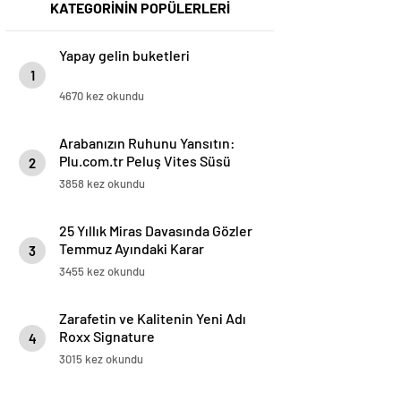
KATEGORİNİN POPÜLERLERİ
Yapay gelin buketleri
1
4670 kez okundu
Arabanızın Ruhunu Yansıtın:
Plu.com.tr Peluş Vites Süsü
2
Modelleri
3858 kez okundu
25 Yıllık Miras Davasında Gözler
Temmuz Ayındaki Karar
3
Duruşmasına Çevrildi
3455 kez okundu
Zarafetin ve Kalitenin Yeni Adı
Roxx Signature
4
3015 kez okundu