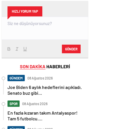
HIZLI YORUM YAP
GÖNDER
SON DAKİKA
HABERLERİ
GÜNDEM
08 Ağustos 2026
Joe Biden 6 aylık hedeflerini açıkladı.
Senato buz gibi…
SPOR
08 Ağustos 2026
En fazla kızaran takım Antalyaspor!
Tam 5 futbolcu….