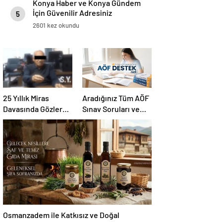
Konya Haber ve Konya Gündem
İçin Güvenilir Adresiniz
5
2601 kez okundu
25 Yıllık Miras
Aradığınız Tüm AÖF
Davasında Gözler
Sınav Soruları ve
Temmuz Ayındaki
Canlı Açıköğretim
Karar Duruşmasına
Forumu Burada
Çevrildi
Osmanzadem ile Katkısız ve Doğal