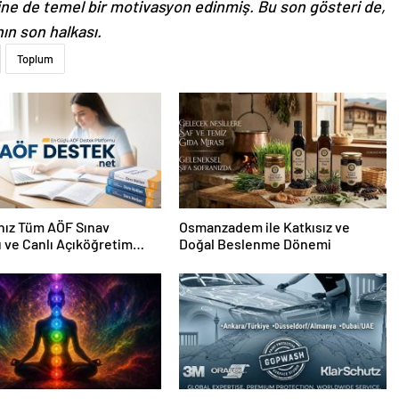
dine de temel bir motivasyon edinmiş. Bu son gösteri de,
ın son halkası.
Toplum
nız Tüm AÖF Sınav
Osmanzadem ile Katkısız ve
ı ve Canlı Açıköğretim
Doğal Beslenme Dönemi
 Burada