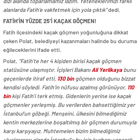
dizi alanda toparlamamız lazım. Yeteneklerimizi farklı
alanlarda Fatih’e vakfetmek için yola çıktık”
dedi.
FATİH’İN YÜZDE 25’İ KAÇAK GÖÇMEN!
Fatih ilçesindeki kaçak göçmen yoğunluğuna dikkat
çeken Polat, belediyeyi kazanmaları halinde bu duruma
eğileceklerini ifade etti.
Polat,
“
Fatih’te her 4 kişiden birisi kaçak göçmen
statüsüne ulaşmıştır.
İçişleri Bakanı
Ali Yerlikaya
bunu
geçenlerde itiraf etti,
130 bin
göçmen olduğunu bizzat
kendisi söyledi. Fatih’in nüfusu azalmış görünüyor,
110
bin
kişi Fatih’i terk etmiş. Gidenlerin yerine ise kaçak
göçmenler yerleşmiş. Bu verilerden bahsettiğimiz yer
İstanbul’un göbeği. Menşeini, ülkesini bilmediğimiz
kentin merkezlerine boşaltılmış bir göçmen durumuyla
karşı karşıyayız. Muhtemelen bizim bilmediğimiz
uluslararası alanda İstanbul’u bu işin kurbanı yapacak