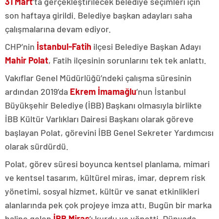
31 Mart
’ta gerçekleştirilecek belediye seçimleri için
son haftaya girildi. Belediye başkan adayları saha
çalışmalarına devam ediyor.
CHP’nin
İstanbul-Fatih
ilçesi Belediye Başkan Adayı
Mahir Polat
, Fatih ilçesinin sorunlarını tek tek anlattı.
Vakıflar Genel Müdürlüğü’ndeki çalışma süresinin
ardından 2019’da
Ekrem İmamağlu
’nun İstanbul
Büyükşehir Belediye (İBB) Başkanı olmasıyla birlikte
İBB Kültür Varlıkları Dairesi Başkanı olarak göreve
başlayan Polat, görevini İBB Genel Sekreter Yardımcısı
olarak sürdürdü.
Polat, görev süresi boyunca kentsel planlama, mimari
ve kentsel tasarım, kültürel miras, imar, deprem risk
yönetimi, sosyal hizmet, kültür ve sanat etkinlikleri
alanlarında pek çok projeye imza attı. Bugün bir marka
haline gelen
İBB Miras
’ı kurdu ve yönetti. Dünyada