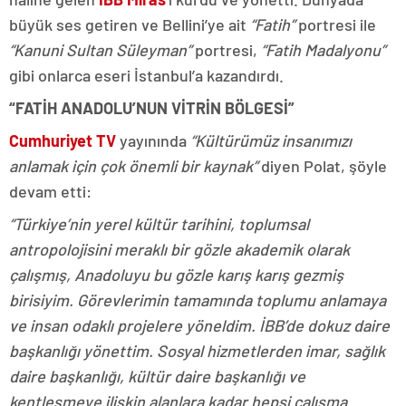
büyük ses getiren ve Bellini’ye ait
“Fatih”
portresi ile
“Kanuni Sultan Süleyman”
portresi,
“Fatih Madalyonu”
gibi onlarca eseri İstanbul’a kazandırdı.
“FATİH ANADOLU’NUN VİTRİN BÖLGESİ”
Cumhuriyet TV
yayınında
“Kültürümüz insanımızı
anlamak için çok önemli bir kaynak”
diyen Polat, şöyle
devam etti:
“Türkiye’nin yerel kültür tarihini, toplumsal
antropolojisini meraklı bir gözle akademik olarak
çalışmış, Anadoluyu bu gözle karış karış gezmiş
birisiyim. Görevlerimin tamamında toplumu anlamaya
ve insan odaklı projelere yöneldim. İBB’de dokuz daire
başkanlığı yönettim. Sosyal hizmetlerden imar, sağlık
daire başkanlığı, kültür daire başkanlığı ve
kentleşmeye ilişkin alanlara kadar hepsi çalışma