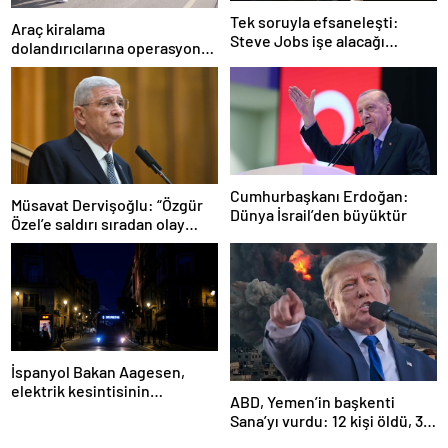
Tek soruyla efsaneleşti:
Araç kiralama
Steve Jobs işe alacağı
dolandırıcılarına operasyon:
personeli bu cevaba göre
101 gözaltı
seçiyordu!
Cumhurbaşkanı Erdoğan:
Müsavat Dervişoğlu: “Özgür
Dünya İsrail’den büyüktür
Özel’e saldırı sıradan olay
değil”
İspanyol Bakan Aagesen,
elektrik kesintisinin
ABD, Yemen’in başkenti
nedeninin belirlenmesinin
Sana’yı vurdu: 12 kişi öldü, 30
“günler süreceğini” belirtti
kişi yaralandı