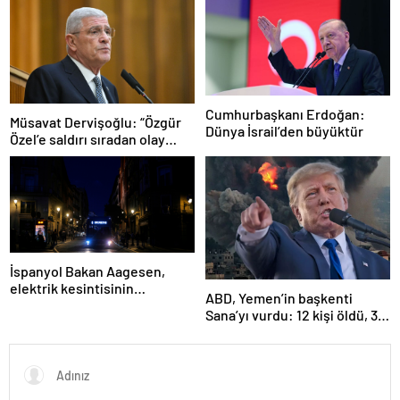
seçiyordu!
Cumhurbaşkanı Erdoğan:
Müsavat Dervişoğlu: “Özgür
Dünya İsrail’den büyüktür
Özel’e saldırı sıradan olay
değil”
İspanyol Bakan Aagesen,
elektrik kesintisinin
ABD, Yemen’in başkenti
nedeninin belirlenmesinin
Sana’yı vurdu: 12 kişi öldü, 30
“günler süreceğini” belirtti
kişi yaralandı