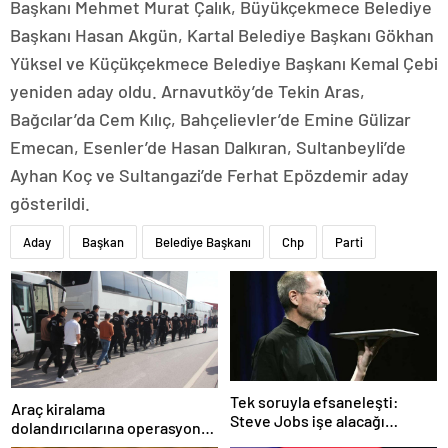
Başkanı Mehmet Murat Çalık, Büyükçekmece Belediye
Başkanı Hasan Akgün, Kartal Belediye Başkanı Gökhan
Yüksel ve Küçükçekmece Belediye Başkanı Kemal Çebi
yeniden aday oldu. Arnavutköy’de Tekin Aras,
Bağcılar’da Cem Kılıç, Bahçelievler’de Emine Gülizar
Emecan, Esenler’de Hasan Dalkıran, Sultanbeyli’de
Ayhan Koç ve Sultangazi’de Ferhat Epözdemir aday
gösterildi.
Aday
Başkan
Belediye Başkanı
Chp
Parti
Tek soruyla efsaneleşti:
Araç kiralama
Steve Jobs işe alacağı
dolandırıcılarına operasyon:
personeli bu cevaba göre
101 gözaltı