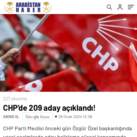
227 okunma
CHP’de 209 aday açıklandı!
28 Ocak 2024 12:06
ABONE OL
News
CHP Parti Meclisi önceki gün Özgür Özel başkanlığında
yerel seçimlerde aday belirleme süreci kapsamında