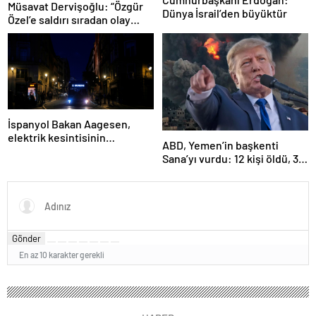
Müsavat Dervişoğlu: “Özgür
Dünya İsrail’den büyüktür
Özel’e saldırı sıradan olay
değil”
İspanyol Bakan Aagesen,
elektrik kesintisinin
ABD, Yemen’in başkenti
nedeninin belirlenmesinin
Sana’yı vurdu: 12 kişi öldü, 30
“günler süreceğini” belirtti
kişi yaralandı
Gönder
En az 10 karakter gerekli