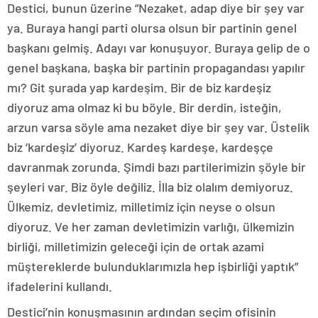
Destici, bunun üzerine “Nezaket, adap diye bir şey var
ya. Buraya hangi parti olursa olsun bir partinin genel
başkanı gelmiş. Adayı var konuşuyor. Buraya gelip de o
genel başkana, başka bir partinin propagandası yapılır
mı? Git şurada yap kardeşim. Bir de biz kardeşiz
diyoruz ama olmaz ki bu böyle. Bir derdin, isteğin,
arzun varsa söyle ama nezaket diye bir şey var. Üstelik
biz ‘kardeşiz’ diyoruz. Kardeş kardeşe, kardeşçe
davranmak zorunda. Şimdi bazı partilerimizin şöyle bir
şeyleri var. Biz öyle değiliz. İlla biz olalım demiyoruz.
Ülkemiz, devletimiz, milletimiz için neyse o olsun
diyoruz. Ve her zaman devletimizin varlığı, ülkemizin
birliği, milletimizin geleceği için de ortak azami
müştereklerde bulunduklarımızla hep işbirliği yaptık”
ifadelerini kullandı.
Destici’nin konuşmasının ardından seçim ofisinin