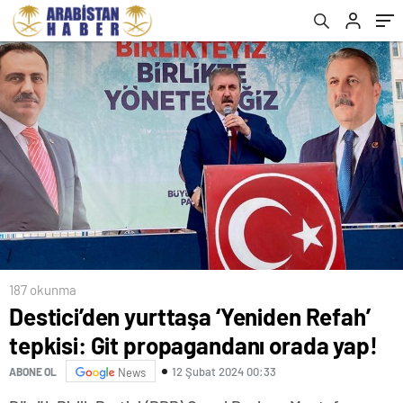
187 okunma
Destici’den yurttaşa ‘Yeniden Refah’
tepkisi: Git propagandanı orada yap!
12 Şubat 2024 00:33
ABONE OL
News