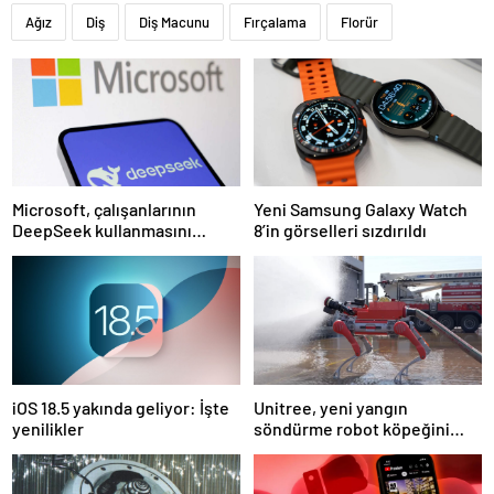
Ağız
Diş
Diş Macunu
Fırçalama
Florür
Microsoft, çalışanlarının
Yeni Samsung Galaxy Watch
DeepSeek kullanmasını
8’in görselleri sızdırıldı
yasakladı
iOS 18.5 yakında geliyor: İşte
Unitree, yeni yangın
yenilikler
söndürme robot köpeğini
duyurdu