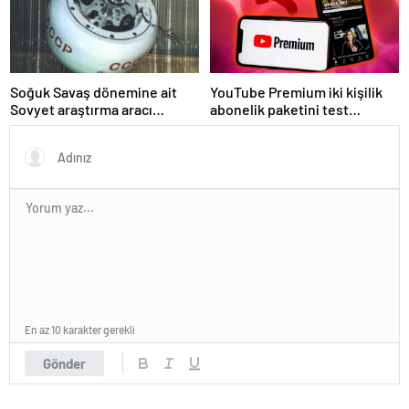
Soğuk Savaş dönemine ait
YouTube Premium iki kişilik
Sovyet araştırma aracı
abonelik paketini test
Dünya’ya düşecek
etmeye başladı
En az 10 karakter gerekli
Gönder