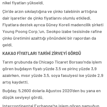
nikel fiyatları yükseldi.
Çin’de arzın sıkılaştığına ve çinko talebinin arttığına
dair işaretler de çinko fiyatlarını olumlu etkiledi.
Fiyatlara destek ayrıca Güney Koreli madencilik şirketi
Young Poong Corp.’un, Seokpo izabe tesisinde rafine
çinko üretimini azalttığı yönündeki bir rapordan da
geldi.
KAKAO FİYATLARI TARİHİ ZİRVEYİ GÖRDÜ
Tarım grubunda da Chicago Ticaret Borsası’nda işlem
gören buğdayın fiyatı yüzde 3,5 ve pirinç yüzde 3,9
azalırken, mısır yüzde 3,5, soya fasulyesi ise yüzde 2,9
artış kaydetti.
Buğday, 5,2600 dolarla Ağustos 2020’den bu yana en
düşük seviyeyi gördü.
Intercontinental Exchange’te işlem gören pamuğun