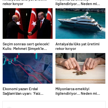
rekor kırıyor
ilgilendiriyor… Neden mi
düşük maaş alıyorsunuz?
Uzmanlar anlattı
Seçim sonrası sert gelecek!
Antalya’da lüks yat üretimi
Kulis: Mehmet Şimşek’le
rekor kırıyor
Erdoğan’ın ‘yoksulları
öldürdün’ tartışması
Ekonomi yazarı Erdal
Milyonlarca emekliyi
Sağlam’dan uyarı: ‘Faiz
ilgilendiriyor… Neden mi
oranlarına etkisini yarından
düşük maaş alıyorsunuz?
itibaren göreceğiz’
Uzmanlar anlattı