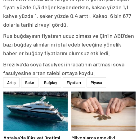
fiyatı yüzde 0,3 değer kaybederken, kakao yüzde 1,1
kahve yüzde 1, şeker yüzde 0,4 arttı. Kakao, 6 bin 677
dolarla tarihi zirveyi gördü.
Rus buğdayının fiyatının ucuz olması ve Çin’in ABD’den
bazı buğday alımlarını iptal edebileceğine yönelik
haberler buğday fiyatlarını olumsuz etkiledi.
Brezilya’da soya fasulyesi ihracatının artması soya
fasulyesine artan talebi ortaya koydu.
Artış
Bakır
Buğday
Fiyatları
Piyasa
Antalya’da lüks yat üretimi
Milyonlarca emekliyi