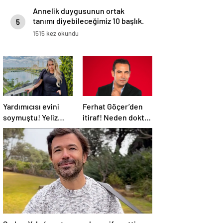
Annelik duygusunun ortak
tanımı diyebileceğimiz 10 başlık.
5
1515 kez okundu
Yardımıcısı evini
Ferhat Göçer’den
soymuştu! Yeliz
itiraf! Neden doktor
Yeşilmen isyan etti
olduğunu açıkladı