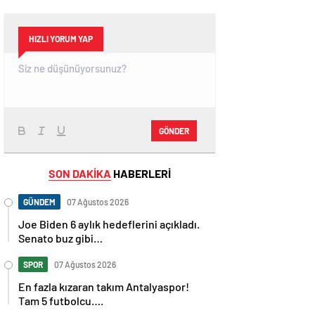
HIZLI YORUM YAP
GÖNDER
SON DAKİKA
HABERLERİ
GÜNDEM
07 Ağustos 2026
Joe Biden 6 aylık hedeflerini açıkladı.
Senato buz gibi…
SPOR
07 Ağustos 2026
En fazla kızaran takım Antalyaspor!
Tam 5 futbolcu….