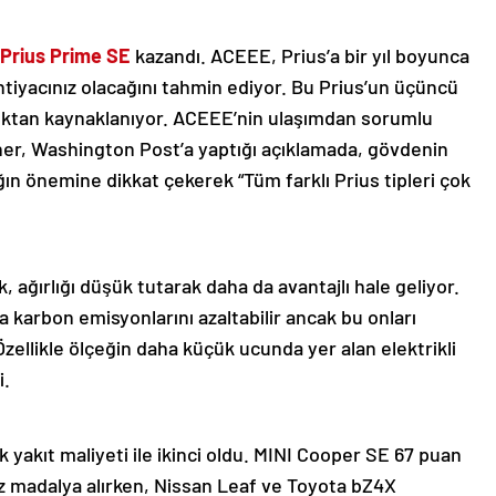
 Prius Prime SE
kazandı. ACEEE, Prius’a bir yıl boyunca
htiyacınız olacağını tahmin ediyor. Bu Prius’un üçüncü
rlıktan kaynaklanıyor. ACEEE’nin ulaşımdan sorumlu
her, Washington Post’a yaptığı açıklamada, gövdenin
ığın önemine dikkat çekerek “Tüm farklı Prius tipleri çok
, ağırlığı düşük tutarak daha da avantajlı hale geliyor.
a karbon emisyonlarını azaltabilir ancak bu onları
ellikle ölçeğin daha küçük ucunda yer alan elektrikli
i.
k yakıt maliyeti ile ikinci oldu. MINI Cooper SE 67 puan
ronz madalya alırken, Nissan Leaf ve Toyota bZ4X