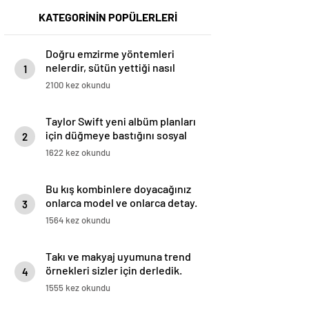
KATEGORİNİN POPÜLERLERİ
Doğru emzirme yöntemleri
nelerdir, sütün yettiği nasıl
1
anlaşılır?
2100 kez okundu
Taylor Swift yeni albüm planları
için düğmeye bastığını sosyal
2
medyadan duyurdu!
1622 kez okundu
Bu kış kombinlere doyacağınız
onlarca model ve onlarca detay.
3
1564 kez okundu
Takı ve makyaj uyumuna trend
örnekleri sizler için derledik.
4
1555 kez okundu