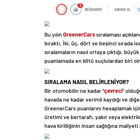
0
BEĞENDİM
ABONE OL
Bu yılın
GreenerCars
sıralaması açıkland
bıraktı. İki, üç, dört ve beşinci sırada i
sıralamaların nasıl ortaya çıktığı, büyü
puanlamada en kötü suçlulardan biri ol
SIRALAMA NASIL BELİRLENİYOR?
Bir otomobilin ne kadar “
çevreci
” olduğ
havada ne kadar verimli kaydığı ve diğer 
GreenerCars puanlarını hesaplamak iç
üretimi ve bertarafı, yakıt veya elektrik
hava kirliliğinin insan sağlığına maliye