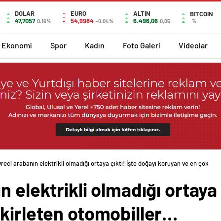
DOLAR
EURO
ALTIN
BITCOIN
47,7057
54,9984
6.496,06
%
0.16%
-0.04%
0,05
Ekonomi
Spor
Kadın
Foto Galeri
Videolar
reci arabanın elektrikli olmadığı ortaya çıktı! İşte doğayı koruyan ve en çok
 elektrikli olmadığı ortaya 
 kirleten otomobiller…