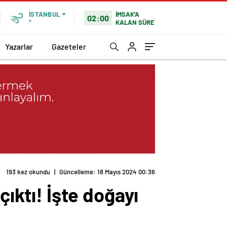
İMSAK'A
İSTANBUL
02:00
KALAN SÜRE
°
Yazarlar
Gazeteler
193 kez okundu
|
Güncelleme: 18 Mayıs 2024 00:36
çıktı! İşte doğayı