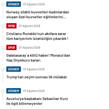
GÜNDEM
07 Ağustos 2026
Norweç silahlı kuvvetleri kadınlardan
oluşan özel kuvvetler eğitimlerini
başlattı.
SPOR
07 Ağustos 2026
Cristiano Ronaldo’nun akıllara zarar
tüm kariyerinin istatistiğini çıkardık !
SPOR
07 Ağustos 2026
Galatasaray’a kötü haber! Monaco’dan
flaş Onyekuru kararı.
GÜNDEM
07 Ağustos 2026
Trump’tan seçim sonrası ilk mülakat
GÜNDEM
07 Ağustos 2026
Avusturya başbakanı Sebastian Kurz
ile ilgili bilinmeyenler