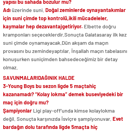
yapısı bu sahada bozulur mu?
Adı
üzerinde suni.
Doğal zeminlerde oynayan
takımlar
için suni çimde top kontrolü,
ikili mücadeleler,
kaymalar hep dezavantaj
getiriyor.
Elbette doğru
kramponları seçeceklerdir.
Sonuçta Galatasaray ilk kez
suni çimde oynamayacak.
Dün akşam da maçın
provasını bu zeminde
yaptılar. İnşallah maçın tabelasını
konuşurken suni
çimden bahsedeceğimiz bir detay
olmaz.
SAVUNMALARI
DAĞINIK HALDE
3-Young Boys bu sezon ligde 5 maçta
hiç
kazanamadı? “Kolay lokma” demek bu
seviyedeki bir
maç için doğru mu?
Şampiyonlar
Ligi play-off’unda kimse kolay
lokma
değil. Sonuçta karşınızda İsviçre şampiyonu
var.
Evet
bardağın dolu tarafında ligde 5
maçta hiç