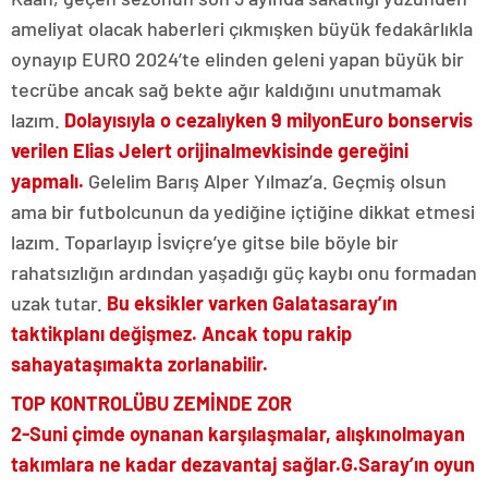
ameliyat olacak haberleri çıkmışken büyük fedakârlıkla
oynayıp EURO 2024’te elinden geleni yapan büyük bir
tecrübe ancak sağ bekte ağır kaldığını unutmamak
lazım.
Dolayısıyla o cezalıyken 9 milyon
Euro bonservis
verilen Elias Jelert orijinal
mevkisinde gereğini
yapmalı.
Gelelim Barış Alper Yılmaz’a. Geçmiş olsun
ama bir futbolcunun da yediğine içtiğine dikkat etmesi
lazım. Toparlayıp İsviçre’ye gitse bile böyle bir
rahatsızlığın ardından yaşadığı güç kaybı onu formadan
uzak tutar.
Bu eksikler varken Galatasaray’ın
taktik
planı değişmez. Ancak topu rakip
sahaya
taşımakta zorlanabilir.
TOP KONTROLÜ
BU ZEMİNDE ZOR
2-Suni çimde oynanan karşılaşmalar, alışkın
olmayan
takımlara ne kadar dezavantaj sağlar.
G.Saray’ın oyun