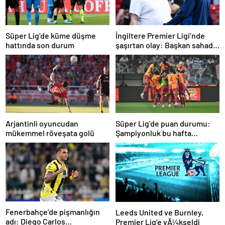
Süper Lig’de küme düşme
İngiltere Premier Ligi’nde
hattında son durum
şaşırtan olay: Başkan sahada
teknik direktörle tartıştı
Arjantinli oyuncudan
Süper Lig’de puan durumu:
mükemmel röveşata golü
Şampiyonluk bu hafta
netleşiyor…
Fenerbahçe’de pişmanlığın
Leeds United ve Burnley,
adı: Diego Carlos…
Premier Lig’e yÃ¼kseldi