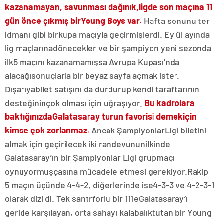
kazanamayan, savunması dağınık,
ligde son maçına 11
gün önce çıkmış bir
Young Boys var.
Hafta sonunu ter
idmanı gibi bir
kupa maçıyla geçirmişlerdi. Eylül ayında
lig maçlarına
dönecekler ve bir şampiyon yeni sezonda
ilk
5 maçını kazanamamışsa Avrupa Kupası’nda
alacağı
sonuçlarla bir beyaz sayfa açmak ister.
Dışarıya
bilet satışını da durdurup kendi taraftarının
desteğinin
çok olması için uğraşıyor.
Bu kadrolara
baktığınızda
Galatasaray turun favorisi demek
için
kimse çok zorlanmaz.
Ancak Şampiyonlar
Ligi biletini
almak için geçirilecek iki randevunun
ilkinde
Galatasaray’ın bir Şampiyonlar Ligi grup
maçı
oynuyormuşçasına mücadele etmesi gerekiyor.
Rakip
5 maçın üçünde 4-4-2, diğerlerinde ise
4-3-3 ve 4-2-3-1
olarak dizildi. Tek santrforlu bir 11’le
Galatasaray’ı
geride karşılayan, orta sahayı kalabalık
tutan bir Young