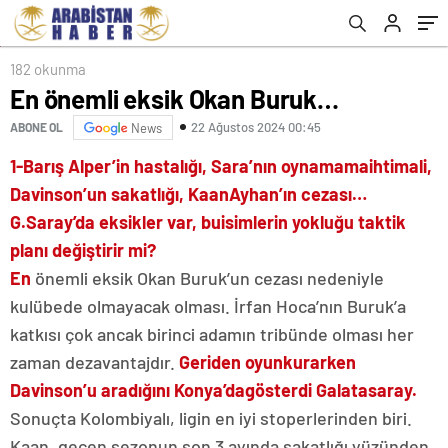
182 okunma
En önemli eksik Okan Buruk…
22 Ağustos 2024 00:45
ABONE OL
News
1-Barış Alper’in hastalığı, Sara’nın oynamama
ihtimali,
Davinson’un sakatlığı, Kaan
Ayhan’ın cezası…
G.Saray’da eksikler var, bu
isimlerin yokluğu taktik
planı değiştirir mi?
En
önemli eksik Okan Buruk’un cezası nedeniyle
kulübede olmayacak olması. İrfan Hoca’nın Buruk’a
katkısı çok ancak birinci adamın tribünde olması her
zaman dezavantajdır.
Geriden oyun
kurarken
Davinson’u aradığını Konya’da
gösterdi Galatasaray.
Sonuçta Kolombiyalı, ligin en iyi stoperlerinden biri.
Kaan, geçen sezonun son 3 ayında sakatlığı yüzünden