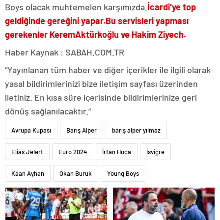
Boys olacak muhtemelen karşımızda.
İcardi’ye top
geldiğinde gereğini yapar.
Bu servisleri yapması
gerekenler Kerem
Aktürkoğlu ve Hakim Ziyech.
Haber Kaynak : SABAH.COM.TR
“Yayınlanan tüm haber ve diğer içerikler ile ilgili olarak
yasal bildirimlerinizi bize iletişim sayfası üzerinden
iletiniz. En kısa süre içerisinde bildirimlerinize geri
dönüş sağlanılacaktır.”
Avrupa Kupası
Barış Alper
barış alper yılmaz
Elias Jelert
Euro 2024
İrfan Hoca
İsviçre
Kaan Ayhan
Okan Buruk
Young Boys