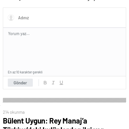
En az 10 karakter gerekli
Gönder
214 okunma
Bülent Uygun: Rey Manaj’a