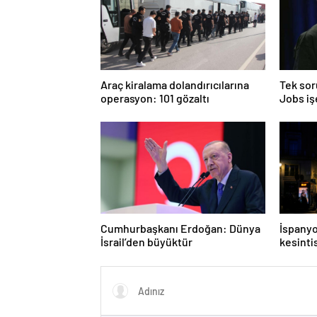
Araç kiralama dolandırıcılarına
Tek sor
operasyon: 101 gözaltı
Jobs iş
cevaba 
Cumhurbaşkanı Erdoğan: Dünya
İspanyo
İsrail’den büyüktür
kesinti
belirle
süreceği