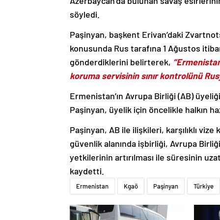
Azerbaycan’da bulunan savaş esirlerinin
söyledi.
Paşinyan, başkent Erivan’daki Zvartnot
konusunda Rus tarafına 1 Ağustos itibar
gönderdiklerini belirterek,
“Ermenistan 
koruma servisinin sınır kontrolünü Rus
Ermenistan’ın Avrupa Birliği (AB) üye
Paşinyan, üyelik için öncelikle halkın haz
Paşinyan, AB ile ilişkileri, karşılıklı viz
güvenlik alanında işbirliği, Avrupa Bir
yetkilerinin artırılması ile süresinin u
kaydetti.
Ermenistan
Kgaö
Paşinyan
Türkiye