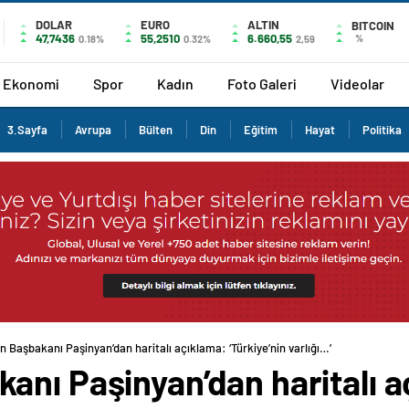
DOLAR
EURO
ALTIN
BITCOIN
47,7436
55,2510
6.660,55
%
0.18%
0.32%
2,59
Ekonomi
Spor
Kadın
Foto Galeri
Videolar
3.Sayfa
Avrupa
Bülten
Din
Eğitim
Hayat
Politika
 Başbakanı Paşinyan’dan haritalı açıklama: ‘Türkiye’nin varlığı…’
anı Paşinyan’dan haritalı a