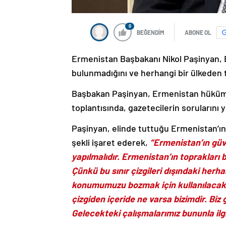
0
BEĞENDİM
ABONE OL
Ermenistan Başbakanı Nikol Paşinyan, E
bulunmadığını ve herhangi bir ülkeden t
Başbakan Paşinyan, Ermenistan hüküm
toplantısında, gazetecilerin sorularını y
Paşinyan, elinde tuttuğu Ermenistan’ın h
şekli işaret ederek,
“Ermenistan’ın güv
yapılmalıdır. Ermenistan’ın toprakları 
Çünkü bu sınır çizgileri dışındaki herhan
konumumuzu bozmak için kullanılacaktır
çizgiden içeride ne varsa bizimdir. Biz
Gelecekteki çalışmalarımız bununla ilgil