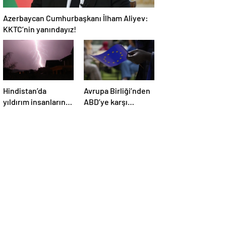
Azerbaycan Cumhurbaşkanı İlham Aliyev:
KKTC’nin yanındayız!
Hindistan’da
Avrupa Birliği’nden
yıldırım insanların
ABD’ye karşı
üzerine düştü: Ölü
misilleme: Yeni
ve yaralılar var
gümrük tarifeleri
belli oldu