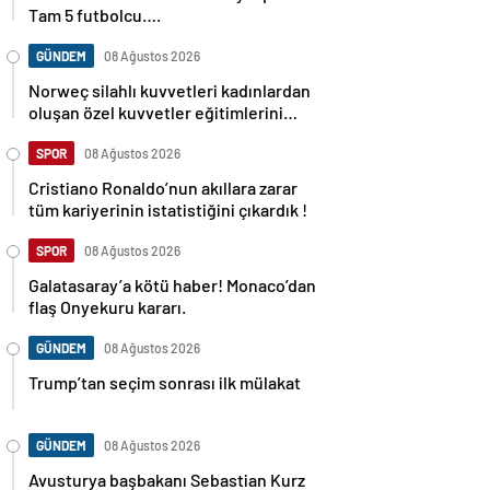
Tam 5 futbolcu….
GÜNDEM
08 Ağustos 2026
Norweç silahlı kuvvetleri kadınlardan
oluşan özel kuvvetler eğitimlerini
başlattı.
SPOR
08 Ağustos 2026
Cristiano Ronaldo’nun akıllara zarar
tüm kariyerinin istatistiğini çıkardık !
SPOR
08 Ağustos 2026
Galatasaray’a kötü haber! Monaco’dan
flaş Onyekuru kararı.
GÜNDEM
08 Ağustos 2026
Trump’tan seçim sonrası ilk mülakat
GÜNDEM
08 Ağustos 2026
Avusturya başbakanı Sebastian Kurz