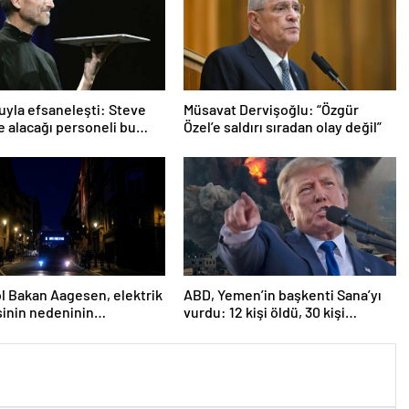
uyla efsaneleşti: Steve
Müsavat Dervişoğlu: “Özgür
e alacağı personeli bu
Özel’e saldırı sıradan olay değil”
göre seçiyordu!
l Bakan Aagesen, elektrik
ABD, Yemen’in başkenti Sana’yı
sinin nedeninin
vurdu: 12 kişi öldü, 30 kişi
nmesinin “günler
yaralandı
ni” belirtti