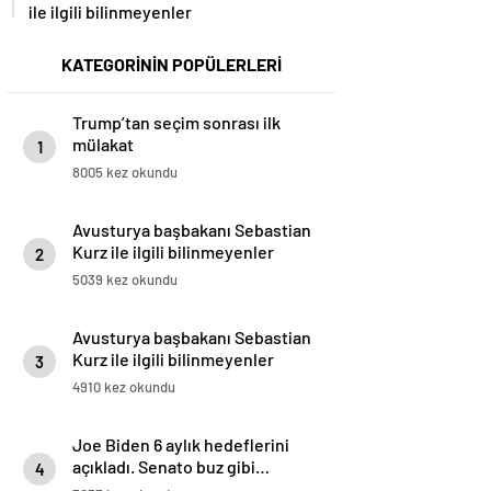
ile ilgili bilinmeyenler
KATEGORİNİN POPÜLERLERİ
Trump’tan seçim sonrası ilk
mülakat
1
8005 kez okundu
Avusturya başbakanı Sebastian
Kurz ile ilgili bilinmeyenler
2
5039 kez okundu
Avusturya başbakanı Sebastian
Kurz ile ilgili bilinmeyenler
3
4910 kez okundu
Joe Biden 6 aylık hedeflerini
açıkladı. Senato buz gibi…
4