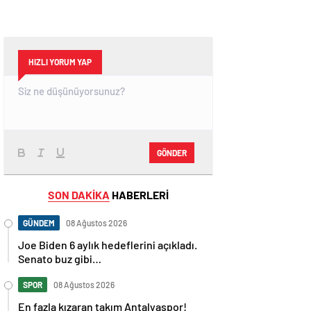
HIZLI YORUM YAP
GÖNDER
SON DAKİKA
HABERLERİ
GÜNDEM
08 Ağustos 2026
Joe Biden 6 aylık hedeflerini açıkladı.
Senato buz gibi…
SPOR
08 Ağustos 2026
En fazla kızaran takım Antalyaspor!