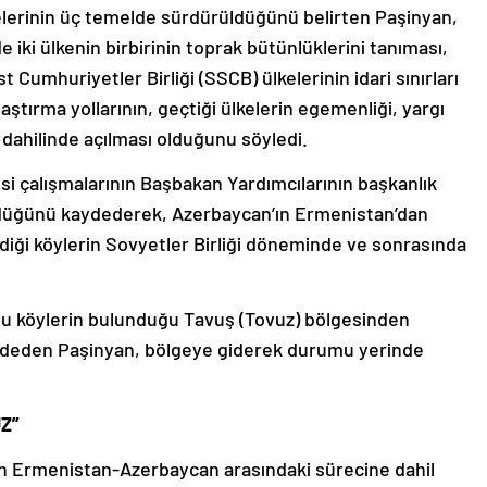
lerinin üç temelde sürdürüldüğünü belirten Paşinyan,
e iki ülkenin birbirinin toprak bütünlüklerini tanıması,
t Cumhuriyetler Birliği (SSCB) ülkelerinin idari sınırları
ştırma yollarının, geçtiği ülkelerin egemenliği, yargı
eri dahilinde açılması olduğunu söyledi.
mesi çalışmalarının Başbakan Yardımcılarının başkanlık
ldüğünü kaydederek, Azerbaycan’ın Ermenistan’dan
erdiği köylerin Sovyetler Birliği döneminde ve sonrasında
usu köylerin bulunduğu Tavuş (Tovuz) bölgesinden
kaydeden Paşinyan, bölgeye giderek durumu yerinde
Z”
in Ermenistan-Azerbaycan arasındaki sürecine dahil