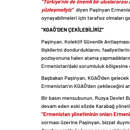
“Türkiye’nin de önemli bir uluslararas
yüzleşmeliyiz”
diyen Paşinyan Ermenista
oynayabilmeleri için tarafsız olmaları ge
“KGAÖ’DEN ÇEKİLEBİLİRİZ”
Paşinyan, Kolektif Güvenlik Antlaşması
ilişkilerini dondurduklarını, faaliyetle
pozisyonuna halen atama yapmadıkların
Ermenistan’daki sorumluluk bölgesine 
Başbakan Paşinyan, KGAÖ’den gelecek c
Ermenistan’ın KGAÖ’den çekileceğini an
Bir basın mensubunun, Rusya Devlet Baş
devam eden eski sözde Karabağ yönetic
“Ermenistan yönetiminin onları Ermen
sorması üzerine Paşinyan, bizzat duy