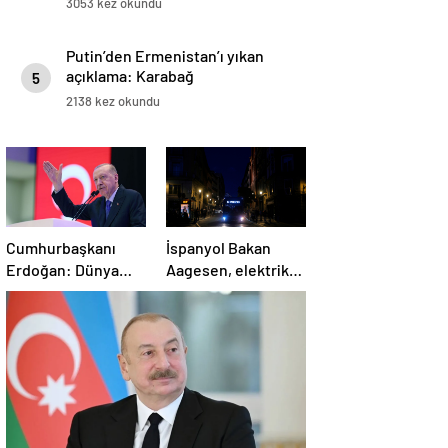
3053 kez okundu
Putin’den Ermenistan’ı yıkan
açıklama: Karabağ
5
Azerbaycan’ın ayrılmaz bir
2138 kez okundu
parçasıdır!
Cumhurbaşkanı
İspanyol Bakan
Erdoğan: Dünya
Aagesen, elektrik
İsrail’den büyüktür
kesintisinin
nedeninin
belirlenmesinin
“günler süreceğini”
belirtti