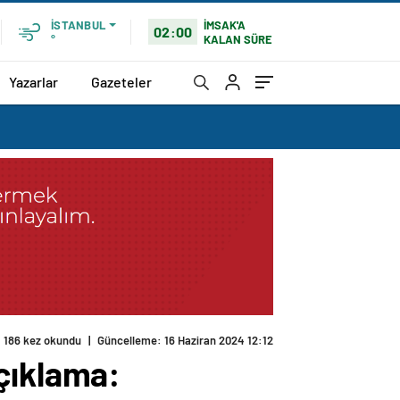
İMSAK'A
İSTANBUL
02:00
KALAN SÜRE
°
Yazarlar
Gazeteler
çıklama: