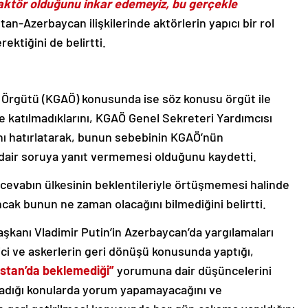
ı aktör olduğunu inkar edemeyiz, bu gerçekle
n-Azerbaycan ilişkilerinde aktörlerin yapıcı bir rol
rektiğini de belirtti.
 Örgütü (KGAÖ) konusunda ise söz konusu örgüt ile
rine katılmadıklarını, KGAÖ Genel Sekreteri Yardımcısı
ı hatırlatarak, bunun sebebinin KGAÖ’nün
dair soruya yanıt vermemesi olduğunu kaydetti.
evabın ülkesinin beklentileriyle örtüşmemesi halinde
cak bunun ne zaman olacağını bilmediğini belirtti.
kanı Vladimir Putin’in Azerbaycan’da yargılamaları
i ve askerlerin geri dönüşü konusunda yaptığı,
istan’da beklemediği”
yorumuna dair düşüncelerini
madığı konularda yorum yapamayacağını ve