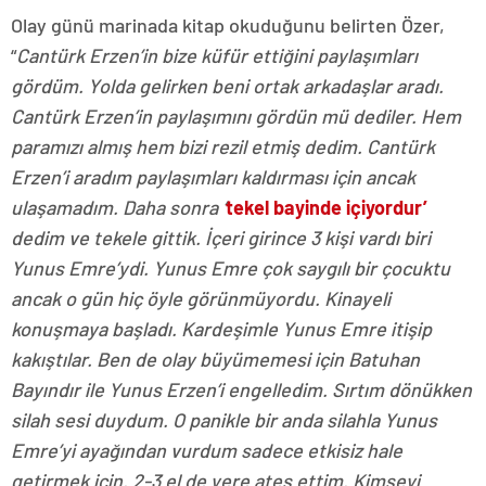
Olay günü marinada kitap okuduğunu belirten Özer,
“
Cantürk Erzen’in bize küfür ettiğini paylaşımları
gördüm. Yolda gelirken beni ortak arkadaşlar aradı.
Cantürk Erzen’in paylaşımını gördün mü dediler. Hem
paramızı almış hem bizi rezil etmiş dedim. Cantürk
Erzen’i aradım paylaşımları kaldırması için ancak
ulaşamadım. Daha sonra ‘
tekel bayinde içiyordur’
dedim ve tekele gittik. İçeri girince 3 kişi vardı biri
Yunus Emre’ydi. Yunus Emre çok saygılı bir çocuktu
ancak o gün hiç öyle görünmüyordu. Kinayeli
konuşmaya başladı. Kardeşimle Yunus Emre itişip
kakıştılar. Ben de olay büyümemesi için Batuhan
Bayındır ile Yunus Erzen’i engelledim. Sırtım dönükken
silah sesi duydum. O panikle bir anda silahla Yunus
Emre’yi ayağından vurdum sadece etkisiz hale
getirmek için. 2-3 el de yere ateş ettim. Kimseyi