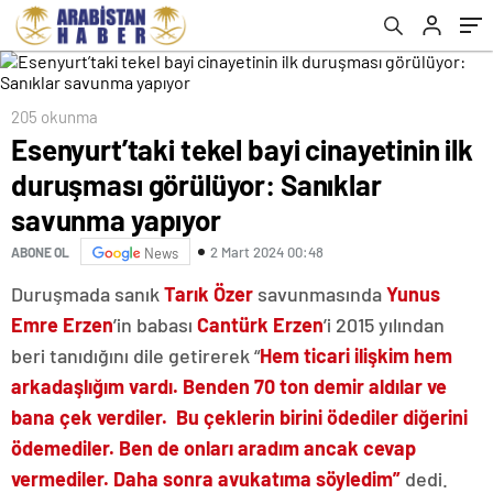
yapıyor
205 okunma
Esenyurt’taki tekel bayi cinayetinin ilk
duruşması görülüyor: Sanıklar
savunma yapıyor
2 Mart 2024 00:48
ABONE OL
News
Duruşmada sanık
Tarık Özer
savunmasında
Yunus
Emre Erzen
’in babası
Cantürk Erzen
’i 2015 yılından
beri tanıdığını dile getirerek “
Hem ticari ilişkim hem
arkadaşlığım vardı. Benden 70 ton demir aldılar ve
bana çek verdiler. Bu çeklerin birini ödediler diğerini
ödemediler. Ben de onları aradım ancak cevap
vermediler. Daha sonra avukatıma söyledim”
dedi.