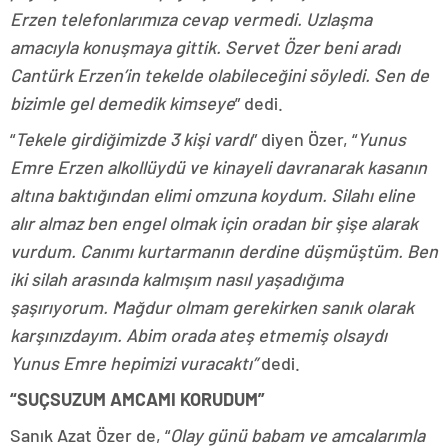
Erzen telefonlarımıza cevap vermedi. Uzlaşma
amacıyla konuşmaya gittik. Servet Özer beni aradı
Cantürk Erzen’in tekelde olabileceğini söyledi. Sen de
bizimle gel demedik kimseye
” dedi.
“
Tekele girdiğimizde 3 kişi vardı
” diyen Özer, “
Yunus
Emre Erzen alkollüydü ve kinayeli davranarak kasanın
altına baktığından elimi omzuna koydum. Silahı eline
alır almaz ben engel olmak için oradan bir şişe alarak
vurdum. Canımı kurtarmanın derdine düşmüştüm. Ben
iki silah arasında kalmışım nasıl yaşadığıma
şaşırıyorum. Mağdur olmam gerekirken sanık olarak
karşınızdayım. Abim orada ateş etmemiş olsaydı
Yunus Emre hepimizi vuracaktı”
dedi.
“SUÇSUZUM AMCAMI KORUDUM”
Sanık Azat Özer de, “
Olay günü babam ve amcalarımla