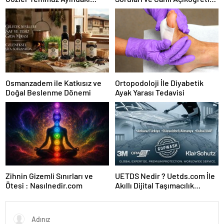
Karar Duruşmasına Çevrildi
Forumu Burada
Osmanzadem ile Katkısız ve
Ortopodoloji İle Diyabetik
Doğal Beslenme Dönemi
Ayak Yarası Tedavisi
Zihnin Gizemli Sınırları ve
UETDS Nedir ? Uetds.com İle
Ötesi : Nasılnedir.com
Akıllı Dijital Taşımacılık
Yazılımı