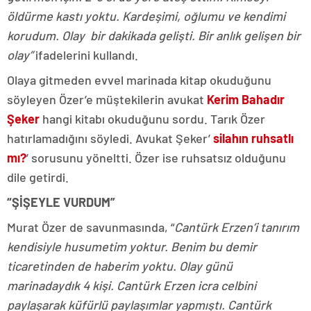
öldürme kastı yoktu. Kardeşimi, oğlumu ve kendimi
korudum. Olay bir dakikada gelişti. Bir anlık gelişen bir
olay”
ifadelerini kullandı.
Olaya gitmeden evvel marinada kitap okuduğunu
söyleyen Özer’e müştekilerin avukat
Kerim Bahadır
Şeker
hangi kitabı okuduğunu sordu. Tarık Özer
hatırlamadığını söyledi. Avukat Şeker’
silahın ruhsatlı
mı?
’ sorusunu yöneltti. Özer ise ruhsatsız olduğunu
dile getirdi.
“ŞİŞEYLE VURDUM”
Murat Özer de savunmasında, “
Cantürk Erzen’i tanırım
kendisiyle husumetim yoktur. Benim bu demir
ticaretinden de haberim yoktu. Olay günü
marinadaydık 4 kişi. Cantürk Erzen icra celbini
paylaşarak küfürlü paylaşımlar yapmıştı. Cantürk