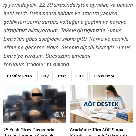
iş yerindeydik. 22.30 sırasında işten ayrıldım ve babam
beni aradı. Daha sonra babam ve amcam yanıma
geldikten sonra sürücü koltuğuna geçtim ve nereye
gittiğimizi bilmiyordum. Tekele gittiğimizde Yunus
Emre’nin gözü aşağıdakı silaha gitti. Korku ve panikle
elime ne geçerse aldım. Şişenin dipçik kısmıyla Yunus
Emre’ye vurdum. Suçsuzum amcamı
korudum”
ifadelerini kullandı.
Cantürk Erzen
Olay
Özer
Silah
Yunus Emre
25 Yıllık Miras Davasında
Aradığınız Tüm AÖF Sınav
Gözler Temmuz Ayındaki
Soruları ve Canlı Açıköğretim