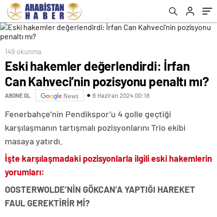
149 okunma
Eski hakemler değerlendirdi: İrfan
Can Kahveci’nin pozisyonu penaltı mı?
8 Haziran 2024 00:18
ABONE OL
News
Fenerbahçe’nin Pendikspor’u 4 golle geçtiği
karşılaşmanın tartışmalı pozisyonlarını Trio ekibi
masaya yatırdı.
İşte karşılaşmadaki pozisyonlarla ilgili eski hakemlerin
yorumları:
OOSTERWOLDE’NİN GÖKCAN’A YAPTIĞI HAREKET
FAUL GEREKTİRİR Mİ?