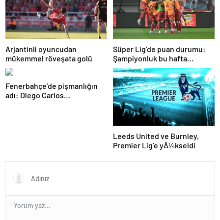
Arjantinli oyuncudan
Süper Lig’de puan durumu:
mükemmel röveşata golü
Şampiyonluk bu hafta
netleşiyor…
Fenerbahçe’de pişmanlığın
adı: Diego Carlos…
Leeds United ve Burnley,
Premier Lig’e yÃ¼kseldi