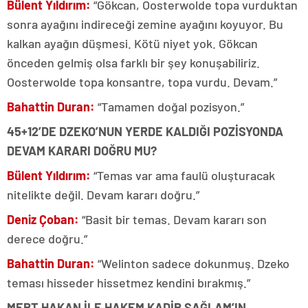
Bülent Yıldırım:
“Gökcan, Oosterwolde topa vurduktan
sonra ayağını indireceği zemine ayağını koyuyor. Bu
kalkan ayağın düşmesi. Kötü niyet yok. Gökcan
önceden gelmiş olsa farklı bir şey konuşabiliriz.
Oosterwolde topa konsantre, topa vurdu. Devam.”
Bahattin Duran:
“Tamamen doğal pozisyon.”
45+12’DE DZEKO’NUN YERDE KALDIĞI POZİSYONDA
DEVAM KARARI DOĞRU MU?
Bülent Yıldırım:
“Temas var ama faulü oluşturacak
nitelikte değil. Devam kararı doğru.”
Deniz Çoban:
“Basit bir temas. Devam kararı son
derece doğru.”
Bahattin Duran:
“Welinton sadece dokunmuş. Dzeko
teması hisseder hissetmez kendini bırakmış.”
MERT HAKAN İLE HAKEM KADİR SAĞLAM’IN