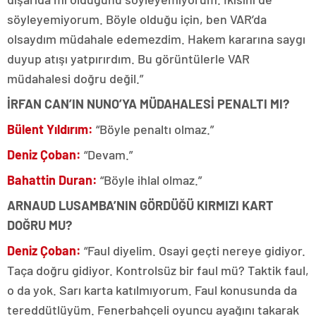
söyleyemiyorum. Böyle olduğu için, ben VAR’da
olsaydım müdahale edemezdim. Hakem kararına saygı
duyup atışı yatpırırdım. Bu görüntülerle VAR
müdahalesi doğru değil.”
İRFAN CAN’IN NUNO’YA MÜDAHALESİ PENALTI MI?
Bülent Yıldırım:
“Böyle penaltı olmaz.”
Deniz Çoban:
“Devam.”
Bahattin Duran:
“Böyle ihlal olmaz.”
ARNAUD LUSAMBA’NIN GÖRDÜĞÜ KIRMIZI KART
DOĞRU MU?
Deniz Çoban:
“Faul diyelim. Osayi geçti nereye gidiyor.
Taça doğru gidiyor. Kontrolsüz bir faul mü? Taktik faul,
o da yok. Sarı karta katılmıyorum. Faul konusunda da
tereddütlüyüm. Fenerbahçeli oyuncu ayağını takarak