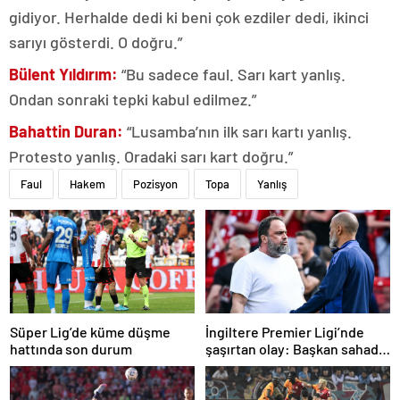
gidiyor. Herhalde dedi ki beni çok ezdiler dedi, ikinci
sarıyı gösterdi. O doğru.”
Bülent Yıldırım:
“Bu sadece faul. Sarı kart yanlış.
Ondan sonraki tepki kabul edilmez.”
Bahattin Duran:
“Lusamba’nın ilk sarı kartı yanlış.
Protesto yanlış. Oradaki sarı kart doğru.”
Faul
Hakem
Pozisyon
Topa
Yanlış
Süper Lig’de küme düşme
İngiltere Premier Ligi’nde
hattında son durum
şaşırtan olay: Başkan sahada
teknik direktörle tartıştı