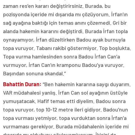
zaman res’en kararı değiştirirsiniz. Burada, bu
pozisyonda içeride mi dışarıda mı çözüyorum. İrfan’ın
sağ ayağına baktığı için temas anını çözemedi. Gri bir
alanda hakemin kararını değiştirdi. Burada İrfan topla
oynayamıyor, İrfan düzeltirken Badou ayak burnuyla
topa vuruyor. Tabanı rakibi göstermiyor. Top boşlukta.
Topa vurma hamlesinden sonra Badou İrfan Can’a
vurmuyor, İrfan Can’ın kramponu Badou’ya vuruyor.
Başından sonuna skandal.”
Bahattin Duran:
“Ben hakemin kararına saygı duyarım.
VAR müdahalesi yanlış. İrfan Can sol ayağının üstüyle
yumuşatacak. Hafif temas etti diyelim. Badou sonra
topa vuruyor, top 10-12 metre ileri gidiyor. Badou’nun
topa vurması yetmiyor, topa vurduktan sonra İrfan’a
vurmaması gerekiyor. Burada müdahalenin içeride mi
dışarıda mı olduğunu söyleyemiyorum. İkisini de