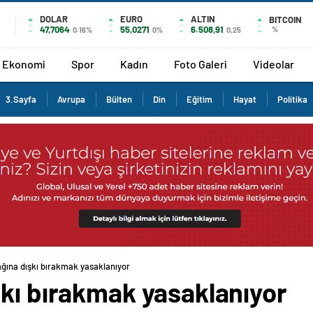
DOLAR
EURO
ALTIN
BITCOIN
47,7064
55,0271
6.508,91
%
0.16%
0%
0,25
Ekonomi
Spor
Kadın
Foto Galeri
Videolar
3.Sayfa
Avrupa
Bülten
Din
Eğitim
Hayat
Politika
ğına dışkı bırakmak yasaklanıyor
şkı bırakmak yasaklanıyor