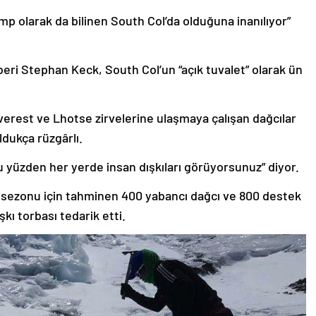
p olarak da bilinen South Col’da olduğuna inanılıyor”
eri Stephan Keck, South Col’un “açık tuvalet” olarak ün
verest ve Lhotse zirvelerine ulaşmaya çalışan dağcılar
oldukça rüzgârlı.
u yüzden her yerde insan dışkıları görüyorsunuz” diyor.
 sezonu için tahminen 400 yabancı dağcı ve 800 destek
kı torbası tedarik etti.