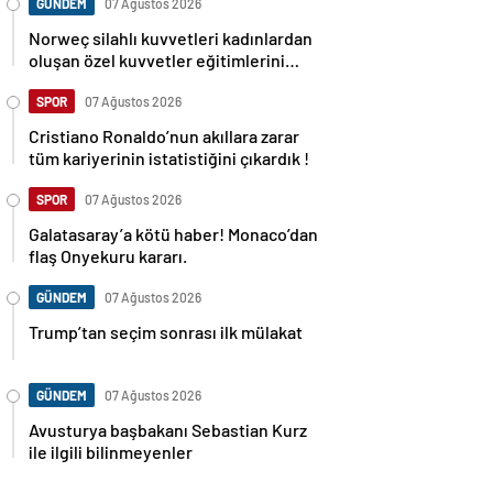
GÜNDEM
07 Ağustos 2026
Norweç silahlı kuvvetleri kadınlardan
oluşan özel kuvvetler eğitimlerini
başlattı.
SPOR
07 Ağustos 2026
Cristiano Ronaldo’nun akıllara zarar
tüm kariyerinin istatistiğini çıkardık !
SPOR
07 Ağustos 2026
Galatasaray’a kötü haber! Monaco’dan
flaş Onyekuru kararı.
GÜNDEM
07 Ağustos 2026
Trump’tan seçim sonrası ilk mülakat
GÜNDEM
07 Ağustos 2026
Avusturya başbakanı Sebastian Kurz
ile ilgili bilinmeyenler