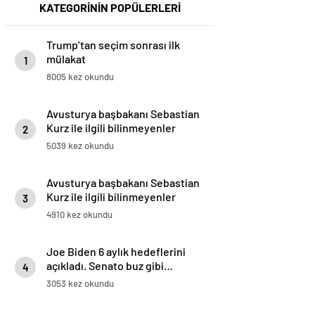
KATEGORİNİN POPÜLERLERİ
Trump’tan seçim sonrası ilk
mülakat
1
8005 kez okundu
Avusturya başbakanı Sebastian
Kurz ile ilgili bilinmeyenler
2
5039 kez okundu
Avusturya başbakanı Sebastian
Kurz ile ilgili bilinmeyenler
3
4910 kez okundu
Joe Biden 6 aylık hedeflerini
açıkladı. Senato buz gibi…
4
3053 kez okundu