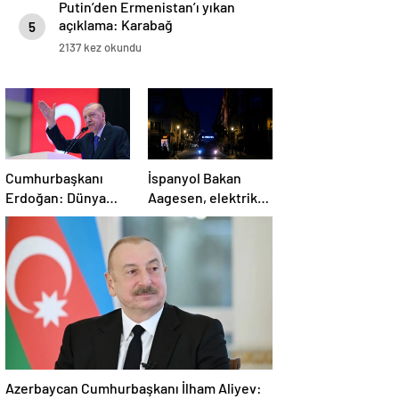
Putin’den Ermenistan’ı yıkan
açıklama: Karabağ
5
Azerbaycan’ın ayrılmaz bir
2137 kez okundu
parçasıdır!
Cumhurbaşkanı
İspanyol Bakan
Erdoğan: Dünya
Aagesen, elektrik
İsrail’den büyüktür
kesintisinin
nedeninin
belirlenmesinin
“günler süreceğini”
belirtti
Azerbaycan Cumhurbaşkanı İlham Aliyev: