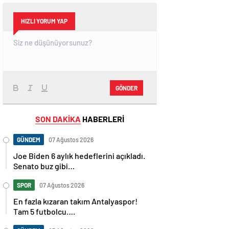
HIZLI YORUM YAP
GÖNDER
SON DAKİKA
HABERLERİ
GÜNDEM
07 Ağustos 2026
Joe Biden 6 aylık hedeflerini açıkladı.
Senato buz gibi…
SPOR
07 Ağustos 2026
En fazla kızaran takım Antalyaspor!
Tam 5 futbolcu….