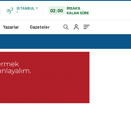
İMSAK'A
İSTANBUL
02:00
KALAN SÜRE
°
Yazarlar
Gazeteler