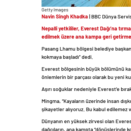
Getty Images
Navin Singh Khadka
| BBC Dünya Servis
Nepalli yetkililer, Everest Dağı’na tırm
edilmek üzere ana kampa geri getirmek
Pasang Lhamu bölgesi belediye başkanı
kokmaya başladı” dedi.
Everest bölgesinin büyük bölümünü ka
önlemlerin bir parçası olarak bu yeni k
Aşırı soğuklar nedeniyle Everest’e bıra
Mingma, “Kayaların üzerinde insan dışkı
şikayetler alıyoruz. Bu kabul edilemez v
Dünyanın en yüksek zirvesi olan Everes
dağcıların, ana kampta “dönüşlerinde kon