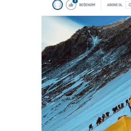
0
BEĞENDİM
ABONE OL