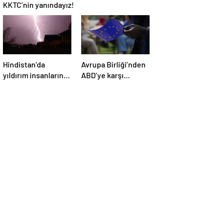
KKTC’nin yanındayız!
Hindistan’da
Avrupa Birliği’nden
yıldırım insanların
ABD’ye karşı
üzerine düştü: Ölü
misilleme: Yeni
ve yaralılar var
gümrük tarifeleri
belli oldu