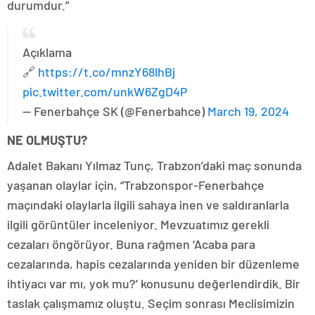
durumdur.”
Açıklama
🔗
https://t.co/mnzY68lhBj
pic.twitter.com/unkW6ZgD4P
— Fenerbahçe SK (@Fenerbahce)
March 19, 2024
NE OLMUŞTU?
Adalet Bakanı Yılmaz Tunç, Trabzon’daki maç sonunda
yaşanan olaylar için, “Trabzonspor-Fenerbahçe
maçındaki olaylarla ilgili sahaya inen ve saldıranlarla
ilgili görüntüler inceleniyor. Mevzuatımız gerekli
cezaları öngörüyor. Buna rağmen ‘Acaba para
cezalarında, hapis cezalarında yeniden bir düzenleme
ihtiyacı var mı, yok mu?’ konusunu değerlendirdik. Bir
taslak çalışmamız oluştu. Seçim sonrası Meclisimizin