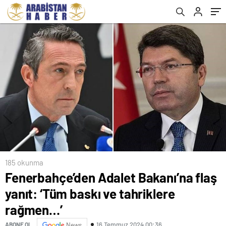
185 okunma
Fenerbahçe’den Adalet Bakanı’na flaş
yanıt: ‘Tüm baskı ve tahriklere
rağmen…’
16 Temmuz 2024 00:36
ABONE OL
News