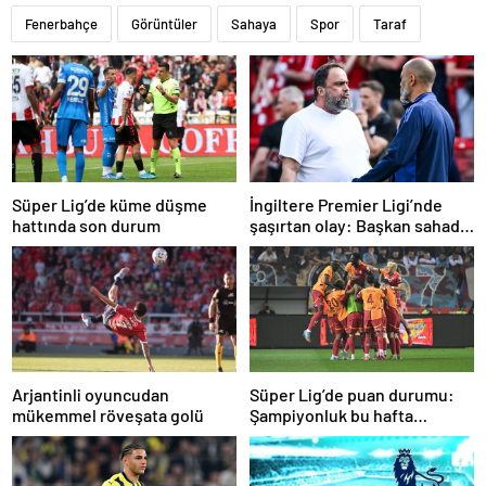
Fenerbahçe
Görüntüler
Sahaya
Spor
Taraf
Süper Lig’de küme düşme
İngiltere Premier Ligi’nde
hattında son durum
şaşırtan olay: Başkan sahada
teknik direktörle tartıştı
Arjantinli oyuncudan
Süper Lig’de puan durumu:
mükemmel röveşata golü
Şampiyonluk bu hafta
netleşiyor…