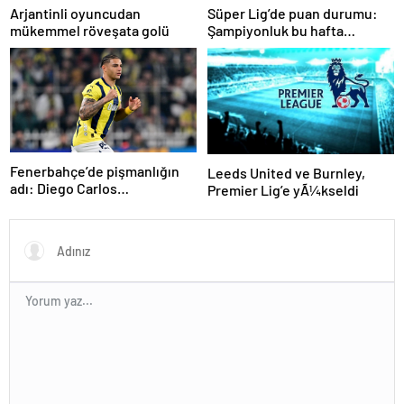
Arjantinli oyuncudan
Süper Lig’de puan durumu:
mükemmel röveşata golü
Şampiyonluk bu hafta
netleşiyor…
Fenerbahçe’de pişmanlığın
Leeds United ve Burnley,
adı: Diego Carlos…
Premier Lig’e yÃ¼kseldi