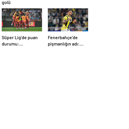
golü
Süper Lig’de puan
Fenerbahçe’de
durumu:
pişmanlığın adı:
Şampiyonluk bu
Diego Carlos…
hafta netleşiyor…