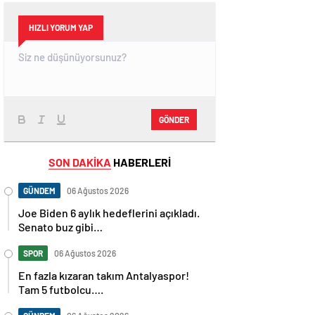
HIZLI YORUM YAP
GÖNDER
SON DAKİKA
HABERLERİ
GÜNDEM
06 Ağustos 2026
Joe Biden 6 aylık hedeflerini açıkladı.
Senato buz gibi…
SPOR
06 Ağustos 2026
En fazla kızaran takım Antalyaspor!
Tam 5 futbolcu….