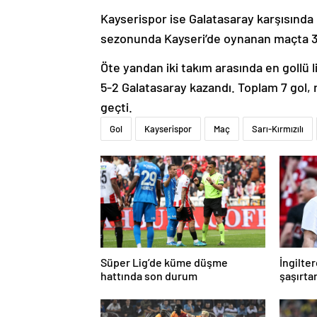
Kayserispor ise Galatasaray karşısında l
sezonunda Kayseri’de oynanan maçta 3-0
Öte yandan iki takım arasında en gollü 
5-2 Galatasaray kazandı. Toplam 7 gol, 
geçti.
Gol
Kayserispor
Maç
Sarı-Kırmızılı
Süper Lig’de küme düşme
İngilte
hattında son durum
şaşırta
teknik d