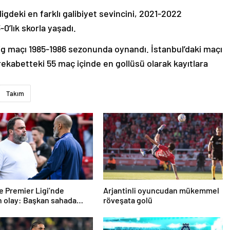
igdeki en farklı galibiyet sevincini, 2021-2022
’lık skorla yaşadı.
lig maçı 1985-1986 sezonunda oynandı. İstanbul’daki maçı
rekabetteki 55 maç içinde en gollüsü olarak kayıtlara
Takım
re Premier Ligi’nde
Arjantinli oyuncudan mükemmel
n olay: Başkan sahada
röveşata golü
irektörle tartıştı