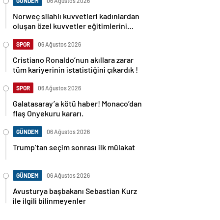
GÜNDEM
06 Ağustos 2026
Norweç silahlı kuvvetleri kadınlardan
oluşan özel kuvvetler eğitimlerini
başlattı.
SPOR
06 Ağustos 2026
Cristiano Ronaldo’nun akıllara zarar
tüm kariyerinin istatistiğini çıkardık !
SPOR
06 Ağustos 2026
Galatasaray’a kötü haber! Monaco’dan
flaş Onyekuru kararı.
GÜNDEM
06 Ağustos 2026
Trump’tan seçim sonrası ilk mülakat
GÜNDEM
06 Ağustos 2026
Avusturya başbakanı Sebastian Kurz
ile ilgili bilinmeyenler