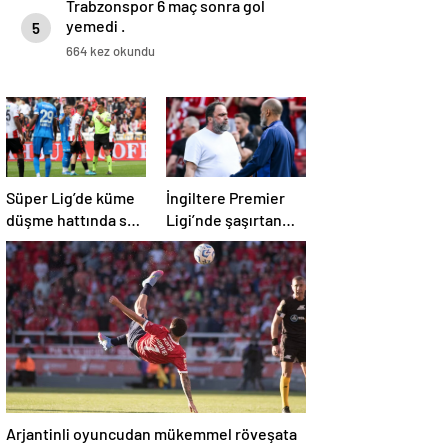
Trabzonspor 6 maç sonra gol
yemedi .
5
664 kez okundu
Süper Lig’de küme
İngiltere Premier
düşme hattında son
Ligi’nde şaşırtan
durum
olay: Başkan
sahada teknik
direktörle tartıştı
Arjantinli oyuncudan mükemmel röveşata