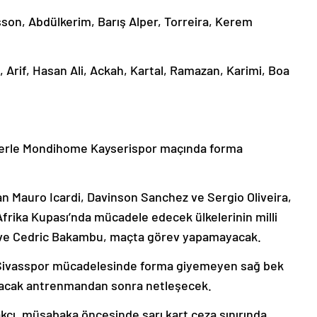
son, Abdülkerim, Barış Alper, Torreira, Kerem
, Arif, Hasan Ali, Ackah, Kartal, Ramazan, Karimi, Boa
nlerle Mondihome Kayserispor maçında forma
nan Mauro Icardi, Davinson Sanchez ve Sergio Oliveira,
 Afrika Kupası’nda mücadele edecek ülkelerinin milli
h ve Cedric Bakambu, maçta görev yapamayacak.
ı Sivasspor mücadelesinde forma giyemeyen sağ bek
lacak antrenmandan sonra netleşecek.
akcı, müsabaka öncesinde sarı kart ceza sınırında