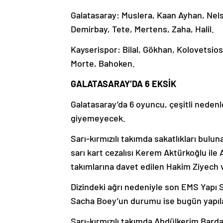
Galatasaray: Muslera, Kaan Ayhan, Nels
Demirbay, Tete, Mertens, Zaha, Halil.
Kayserispor: Bilal, Gökhan, Kolovetsios
Morte, Bahoken.
GALATASARAY’DA 6 EKSİK
Galatasaray’da 6 oyuncu, çeşitli nede
giyemeyecek.
Sarı-kırmızılı takımda sakatlıkları bulu
sarı kart cezalısı Kerem Aktürkoğlu ile
takımlarına davet edilen Hakim Ziyec
Dizindeki ağrı nedeniyle son EMS Yap
Sacha Boey’un durumu ise bugün yapı
Sarı-kırmızılı takımda Abdülkerim Bard