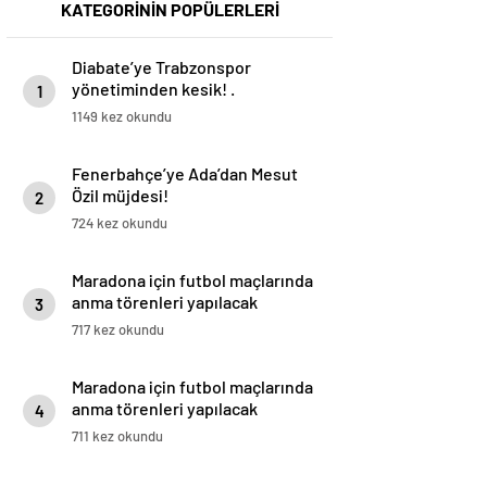
KATEGORİNİN POPÜLERLERİ
Diabate’ye Trabzonspor
yönetiminden kesik! .
1
1149 kez okundu
Fenerbahçe’ye Ada’dan Mesut
Özil müjdesi!
2
724 kez okundu
Maradona için futbol maçlarında
anma törenleri yapılacak
3
717 kez okundu
Maradona için futbol maçlarında
anma törenleri yapılacak
4
711 kez okundu