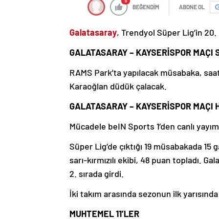
0
BEĞENDİM
ABONE OL
Galatasaray
, Trendyol Süper Lig’in 20
GALATASARAY – KAYSERİSPOR MAÇI 
RAMS Park’ta yapılacak müsabaka, saat
Karaoğlan düdük çalacak.
GALATASARAY – KAYSERİSPOR MAÇI 
Mücadele beIN Sports 1’den canlı yayım
Süper Lig’de çıktığı 19 müsabakada 15 ga
sarı-kırmızılı ekibi, 48 puan topladı. G
2. sırada girdi.
İki takım arasında sezonun ilk yarısınd
MUHTEMEL 11’LER