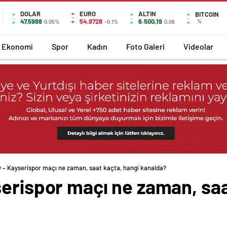
DOLAR
EURO
ALTIN
BITCOIN
47,5988
54,9728
6.500,19
%
0.05%
-0.1%
0,06
Ekonomi
Spor
Kadın
Foto Galeri
Videolar
 – Kayserispor maçı ne zaman, saat kaçta, hangi kanalda?
erispor maçı ne zaman, saa