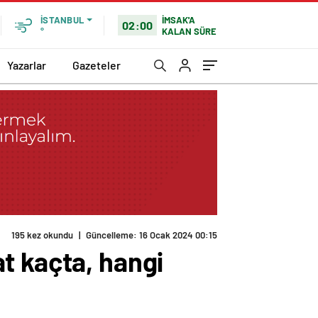
İMSAK'A
İSTANBUL
02:00
KALAN SÜRE
°
Yazarlar
Gazeteler
t kaçta, hangi