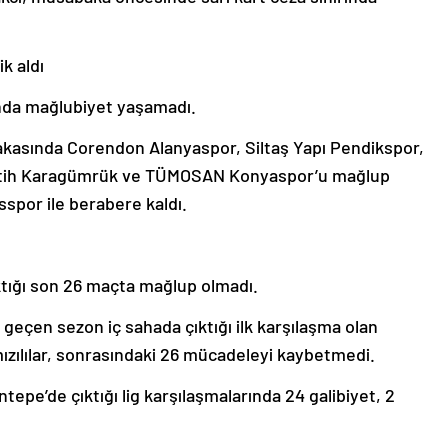
k aldı
ında mağlubiyet yaşamadı.
bakasında Corendon Alanyaspor, Siltaş Yapı Pendikspor,
atih Karagümrük ve TÜMOSAN Konyaspor’u mağlup
spor ile berabere kaldı.
ktığı son 26 maçta mağlup olmadı.
 geçen sezon iç sahada çıktığı ilk karşılaşma olan
zılılar, sonrasındaki 26 mücadeleyi kaybetmedi.
epe’de çıktığı lig karşılaşmalarında 24 galibiyet, 2