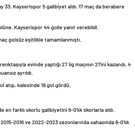
 33, Kayserispor 5 galibiyet aldı, 17 maç da berabere
üne, Kayserispor 44 golle yanıt verebildi.
 maç golsüz eşitlikle tamamlanmıştı.
i renktaşıyla evinde yaptığı 27 lig maçının 21’ini kazandı, 4
uansız ayrıldı.
l atıp, kalesinde 19 gol gördü.
en farklı skorlu galibiyetini 6-0’lık skorlarla aldı.
ini 2015-2016 ve 2022-2023 sezonlarında sahasında 6-0’lık