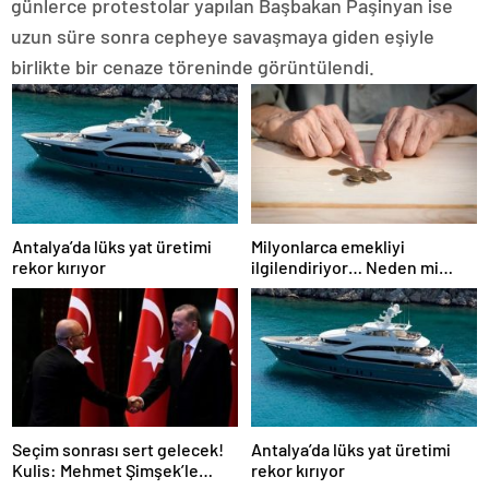
günlerce protestolar yapılan Başbakan Paşinyan ise
uzun süre sonra cepheye savaşmaya giden eşiyle
birlikte bir cenaze töreninde görüntülendi.
Antalya’da lüks yat üretimi
Milyonlarca emekliyi
rekor kırıyor
ilgilendiriyor… Neden mi
düşük maaş alıyorsunuz?
Uzmanlar anlattı
Seçim sonrası sert gelecek!
Antalya’da lüks yat üretimi
Kulis: Mehmet Şimşek’le
rekor kırıyor