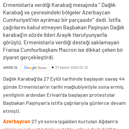
Ermenistan'a verdiği Karabağ mesajında “ Dağlık
Karabağ ve çevresindeki bölgeler Azerbaycan
Cumhuriyeti'nin ayrılmaz bir parçasıdır” dedi. İstifa
çağrılarını kabul etmeyen Başbakan Paşinyan Dağlık
karabağ'ın sözde lideri Arayik Harutyunyan'la
görüştü. Ermenistan'a verdiği desteği saklamayan
Fransa Cumhurbaşkanı Macron ise dikkat çeken bir
ziyaret gerçekleştirdi.
27 Kasım 2020 01:12
ABONE OL
News
Dağlık Karabağ’da 27 Eylül tarihinde başlayan savaş 44
günde Ermenistan’ın tarihi mağlubiyetiyle sona ermiş,
yenilginin ardından Erivan’da başlayan protestolar
Başbakan Paşinyan’a istifa çağrılarıyla günlerce devam
etmişti.
Azerbaycan
27 yıl sonra işgalden kurtulan Ağdam’a