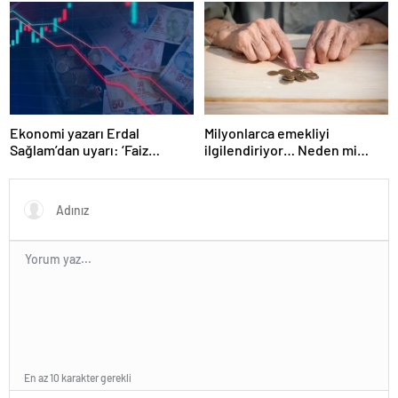
Erdoğan’ın ‘yoksulları
öldürdün’ tartışması
Ekonomi yazarı Erdal
Milyonlarca emekliyi
Sağlam’dan uyarı: ‘Faiz
ilgilendiriyor… Neden mi
oranlarına etkisini yarından
düşük maaş alıyorsunuz?
itibaren göreceğiz’
Uzmanlar anlattı
En az 10 karakter gerekli