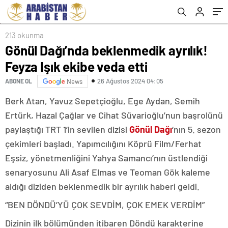
213 okunma
Gönül Dağı’nda beklenmedik ayrılık!
Feyza Işık ekibe veda etti
26 Ağustos 2024 04:05
ABONE OL
News
Berk Atan, Yavuz Sepetçioğlu, Ege Aydan, Semih
Ertürk, Hazal Çağlar ve Cihat Süvarioğlu’nun başrolünü
paylaştığı TRT 1’in sevilen dizisi
Gönül Dağı
‘nın 5. sezon
çekimleri başladı. Yapımcılığını Köprü Film/Ferhat
Eşsiz, yönetmenliğini Yahya Samancı’nın üstlendiği
senaryosunu Ali Asaf Elmas ve Teoman Gök kaleme
aldığı diziden beklenmedik bir ayrılık haberi geldi.
“BEN DÖNDÜ’YÜ ÇOK SEVDİM, ÇOK EMEK VERDİM”
Dizinin ilk bölümünden itibaren Döndü karakterine