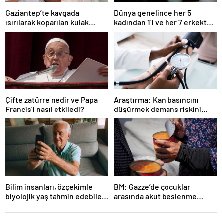
Gaziantep’te kavgada
Dünya genelinde her 5
ısırılarak koparılan kulak
kadından 1’i ve her 7 erkekten
memesi yerine dikildi
1’i çocukluğunda cinsel
şiddete uğruyor: Araştırma
Çifte zatürre nedir ve Papa
Araştırma: Kan basıncını
Francis’i nasıl etkiledi?
düşürmek demans riskini
azaltmaya yardımcı oluyor
Bilim insanları, özçekimle
BM: Gazze’de çocuklar
biyolojik yaş tahmin edebilen
arasında akut beslenme
yapay zeka aracı geliştirdi
yetersizliği artıyor