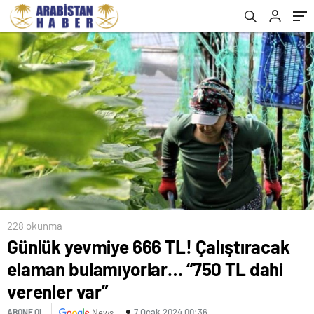
228 okunma
Günlük yevmiye 666 TL! Çalıştıracak
elaman bulamıyorlar… “750 TL dahi
verenler var”
7 Ocak 2024 00:36
ABONE OL
News