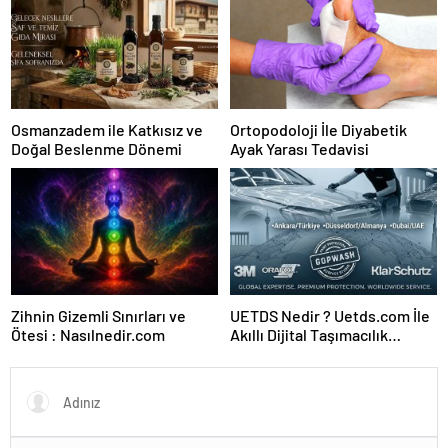
Osmanzadem ile Katkısız ve
Ortopodoloji İle Diyabetik
Doğal Beslenme Dönemi
Ayak Yarası Tedavisi
Zihnin Gizemli Sınırları ve
UETDS Nedir ? Uetds.com İle
Ötesi : Nasılnedir.com
Akıllı Dijital Taşımacılık
Yazılımı