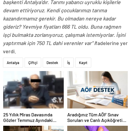
başkenti Antalya’dır. Tarımı yabancı uyruklu kişilerle
devam ettiriyoruz. Kendi çocuklarımızı tarıma
kazandırmamız gerekir. Bu olmadan nereye kadar
gideriz? Yevmiye fiyatları 666 TL oldu. Buna rağmen
işçi bulmakta zorlanıyoruz, çalışmak istemiyorlar. İşini
yaptırmak için 750 TL dahi verenler var” i
fadelerine yer
verdi.
Antalya
Çiftçi
Destek
İş
Kayıt
25 Yıllık Miras Davasında
Aradığınız Tüm AÖF Sınav
Gözler Temmuz Ayındaki
Soruları ve Canlı Açıköğretim
Karar Duruşmasına Çevrildi
Forumu Burada