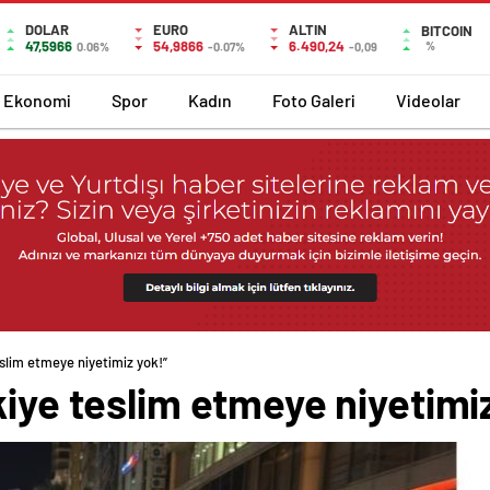
DOLAR
EURO
ALTIN
BITCOIN
47,5966
54,9866
6.490,24
%
0.06%
-0.07%
-0,09
Ekonomi
Spor
Kadın
Foto Galeri
Videolar
eslim etmeye niyetimiz yok!”
kiye teslim etmeye niyetimi