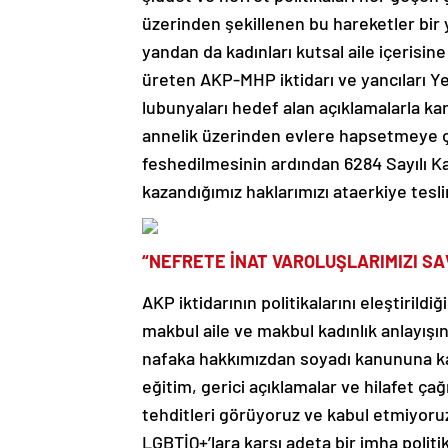
üzerinden şekillenen bu hareketler bir 
yandan da kadınları kutsal aile içerisin
üreten AKP-MHP iktidarı ve yancıları Ye
lubunyaları hedef alan açıklamalarla kar
annelik üzerinden evlere hapsetmeye ç
feshedilmesinin ardından 6284 Sayılı Kan
kazandığımız haklarımızı ataerkiye tesl
“NEFRETE İNAT VAROLUŞLARIMIZI S
AKP iktidarının politikalarını eleştiril
makbul aile ve makbul kadınlık anlayışın
nafaka hakkımızdan soyadı kanununa kada
eğitim, gerici açıklamalar ve hilafet çağr
tehditleri görüyoruz ve kabul etmiyoruz
LGBTİQ+’lara karşı adeta bir imha politik