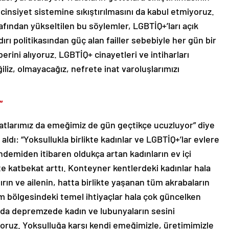
i cinsiyet sistemine sıkıştırılmasını da kabul etmiyoruz.
arafından yükseltilen bu söylemler, LGBTİQ+’ları açık
ırı politikasından güç alan failler sebebiyle her gün bir
erini alıyoruz. LGBTİQ+ cinayetleri ve intiharları
eğiliz, olmayacağız, nefrete inat varoluşlarımızı
”
yatlarımız da emeğimiz de gün geçtikçe ucuzluyor” diye
ldı: “Yoksullukla birlikte kadınlar ve LGBTİQ+’lar evlere
demiden itibaren oldukça artan kadınların ev içi
e katbekat arttı. Konteyner kentlerdeki kadınlar hala
rın ve ailenin, hatta birlikte yaşanan tüm akrabaların
m bölgesindeki temel ihtiyaçlar hala çok güncelken
ında depremzede kadın ve lubunyaların sesini
ruz. Yoksulluğa karşı kendi emeğimizle, üretimimizle