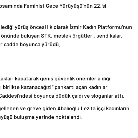
apsamında Feminist Gece Yürüyüşü’nün 22.’si
ediği yürüş öncesi ilk olarak İzmir Kadın Platformu’nun
i önünde buluşan STK, meslek örgütleri, sendikalar,
şlar cadde boyunca yürüdü.
kları kapatarak geniş güvenlik önemler aldığı
 birlikte kazanacağız!” pankartı açan kadınlar
 Caddesi’ndesi boyunca düdük çaldı ve sloganlar attı.
llenen ve greve giden Abalıoğlu Lezita işçi kadınların
rüyüşü buluşma yerinde noktalandı.