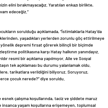
zin elini bırakmayacağız. Yaratılan enkazı birlikte,
evam edeceğiz.”
cukların sorulduğu açıklamada, “İstimlaklarla Hatay’da
klerinden, yaşadıkları yerlerden zorunlu göç ettirilmeye
a yönelik depremi fırsat görerek bilinçli bir biçimde
leştirme politikasına karşı Hatay halkının yanındayız.
ldır resmi bir açıklama yapılmıyor. Aile ve Sosyal
taşın tek açıklaması bu durumu yalanlamak oldu.
ere, tarikatlara verildiğini biliyoruz. Soruyoruz,
lerce çocuk nerede?” diye soruldu.
e esnek çalışma koşullarında, taciz ve şiddete maruz
iyle insanca yaşam koşullarına erişemeyen, toplumsal