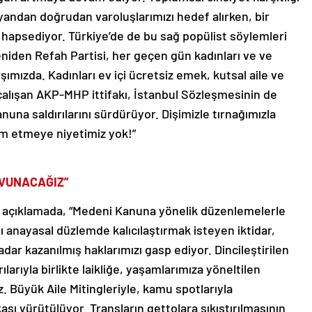
yandan doğrudan varoluşlarımızı hedef alırken, bir
e hapsediyor. Türkiye’de de bu sağ popülist söylemleri
niden Refah Partisi, her geçen gün kadınları ve ve
şımızda. Kadınları ev içi ücretsiz emek, kutsal aile ve
alışan AKP-MHP ittifakı, İstanbul Sözleşmesinin de
una saldırılarını sürdürüyor. Dişimizle tırnağımızla
im etmeye niyetimiz yok!”
AVUNACAĞIZ”
diği açıklamada, “Medeni Kanuna yönelik düzenlemelerle
ı anayasal düzlemde kalıcılaştırmak isteyen iktidar,
r kazanılmış haklarımızı gasp ediyor. Dincileştirilen
ılarıyla birlikte laikliğe, yaşamlarımıza yöneltilen
. Büyük Aile Mitingleriyle, kamu spotlarıyla
ası yürütülüyor. Transların gettolara sıkıştırılmasının