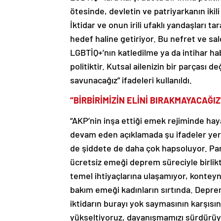
ötesinde, devletin ve patriyarkanın ikil
İktidar ve onun irili ufaklı yandaşları t
hedef haline getiriyor. Bu nefret ve sald
LGBTİQ+’nın katledilme ya da intihar hab
politiktir. Kutsal ailenizin bir parçası d
savunacağız” ifadeleri kullanıldı.
“BİRBİRİMİZİN ELİNİ BIRAKMAYACAĞIZ
“AKP’nin inşa ettiği emek rejiminde ha
devam eden açıklamada şu ifadeler yer a
de şiddete de daha çok hapsoluyor. Pan
ücretsiz emeği deprem süreciyle birlikt
temel ihtiyaçlarına ulaşamıyor, konteynı
bakım emeği kadınların sırtında. Depre
iktidarın burayı yok saymasının karşıs
yükseltiyoruz, dayanışmamızı sürdürüyo