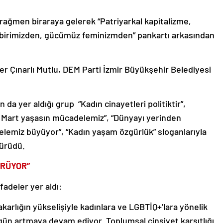
ağmen biraraya gelerek “Patriyarkal kapitalizme,
irbirimizden, gücümüz feminizmden” pankartı arkasından
r Çınarlı Mutlu, DEM Parti İzmir Büyükşehir Belediyesi
da yer aldığı grup “Kadın cinayetleri politiktir”,
8 Mart yaşasın mücadelemiz”, “Dünyayı yerinden
elemiz büyüyor”, “Kadın yaşam özgürlük” sloganlarıyla
yürüdü.
ÜRÜYOR”
fadeler yer aldı:
arlığın yükselişiyle kadınlara ve LGBTİQ+’lara yönelik
 gün artmaya devam ediyor. Toplumsal cinsiyet karşıtlığı