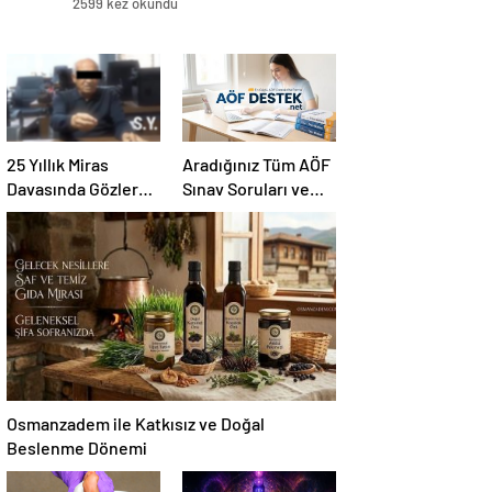
2599 kez okundu
25 Yıllık Miras
Aradığınız Tüm AÖF
Davasında Gözler
Sınav Soruları ve
Temmuz Ayındaki
Canlı Açıköğretim
Karar Duruşmasına
Forumu Burada
Çevrildi
Osmanzadem ile Katkısız ve Doğal
Beslenme Dönemi