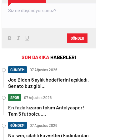
GÖNDER
SON DAKİKA
HABERLERİ
GÜNDEM
07 Ağustos 2026
Joe Biden 6 aylık hedeflerini açıkladı.
Senato buz gibi…
SPOR
07 Ağustos 2026
En fazla kızaran takım Antalyaspor!
Tam 5 futbolcu….
GÜNDEM
07 Ağustos 2026
Norweç silahlı kuvvetleri kadınlardan