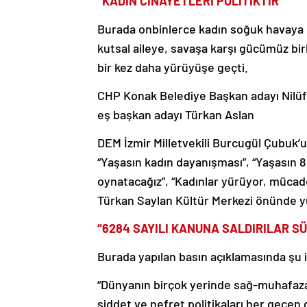
“KADIN CİNAYETLERİ POLİTİKTİR”
Burada onbinlerce kadın soğuk havaya r
kutsal aileye, savaşa karşı gücümüz b
bir kez daha yürüyüşe geçti.
CHP Konak Belediye Başkan adayı Nilüfe
eş başkan adayı Türkan Aslan
DEM İzmir Milletvekili Burcugül Çubuk’un 
“Yaşasın kadın dayanışması”, “Yaşasın 
oynatacağız”, “Kadınlar yürüyor, mücad
Türkan Saylan Kültür Merkezi önünde 
“6284 SAYILI KANUNA SALDIRILAR S
Burada yapılan basın açıklamasında şu i
“Dünyanın birçok yerinde sağ-muhafazak
şiddet ve nefret politikaları her geçen