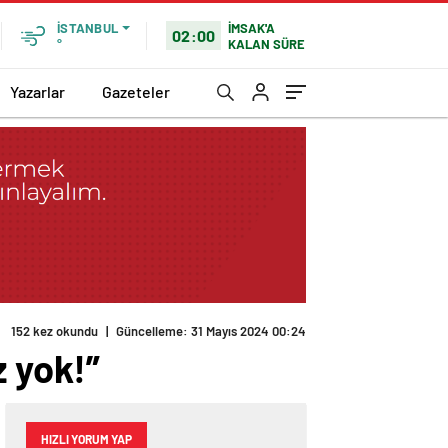
İMSAK'A
İSTANBUL
02:00
KALAN SÜRE
°
Yazarlar
Gazeteler
152 kez okundu
|
Güncelleme: 31 Mayıs 2024 00:24
z yok!”
HIZLI YORUM YAP