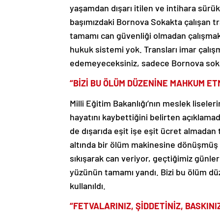
yaşamdan dışarı itilen ve intihara sürü
başımızdaki Bornova Sokakta çalışan tra
tamamı can güvenliği olmadan çalışmak z
hukuk sistemi yok. Transları imar çalışm
edemeyeceksiniz, sadece Bornova sokak
“BİZİ BU ÖLÜM DÜZENİNE MAHKUM ET
Milli Eğitim Bakanlığı’nın meslek lisel
hayatını kaybettiğini belirten açıklama
de dışarıda eşit işe eşit ücret almada
altında bir ölüm makinesine dönüşmüş 
sıkışarak can veriyor, geçtiğimiz günler
yüzünün tamamı yandı. Bizi bu ölüm dü
kullanıldı.
“FETVALARINIZ, ŞİDDETİNİZ, BASKIN