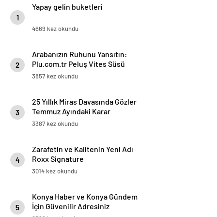
Yapay gelin buketleri
1
4669 kez okundu
Arabanızın Ruhunu Yansıtın:
Plu.com.tr Peluş Vites Süsü
2
Modelleri
3857 kez okundu
25 Yıllık Miras Davasında Gözler
Temmuz Ayındaki Karar
3
Duruşmasına Çevrildi
3387 kez okundu
Zarafetin ve Kalitenin Yeni Adı
Roxx Signature
4
3014 kez okundu
Konya Haber ve Konya Gündem
İçin Güvenilir Adresiniz
5