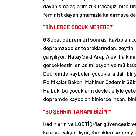
dayanışma ağlarımızı kuracağız, birbirimi
feminist dayanışmamızla kaldırmaya d
“BİNLERCE ÇOCUK NEREDE?”
6 Şubat depremleri sonrası kaybolan ço
depremzedeler topraklarından, zeytinli
çalışılıyor. Hatay’daki Arap Alevi halkın
gerçekleştirilen asimilasyon ve mülksüz
Depremde kaybolan çocuklara dair bir yı
Politikalar Bakanı Mahinur Özdemir Gök
Halbuki bu çocukların devlet eliyle çetel
depremde kaybolan binlerce insan, bin
“BU ŞEHRİN TAMAMI BİZİM!”
Kadınların ve LGBTİQ+’lar güvencesiz v
kalarak çalıştırılıyor. Kimlikleri sebeb