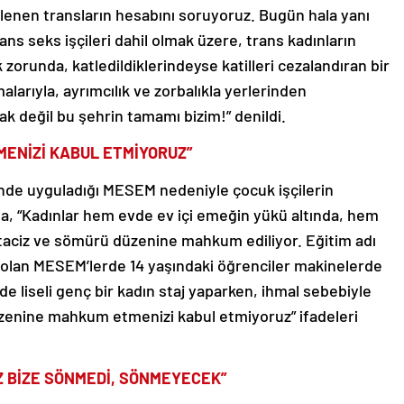
klenen transların hesabını soruyoruz. Bugün hala yanı
ns seks işçileri dahil olmak üzere, trans kadınların
orunda, katledildiklerindeyse katilleri cezalandıran bir
alarıyla, ayrımcılık ve zorbalıkla yerlerinden
 değil bu şehrin tamamı bizim!” denildi.
MENİZİ KABUL ETMİYORUZ”
erinde uyguladığı MESEM nedeniyle çocuk işçilerin
da, “Kadınlar hem evde ev içi emeğin yükü altında, hem
n taciz ve sömürü düzenine mahkum ediliyor. Eğitim adı
olan MESEM’lerde 14 yaşındaki öğrenciler makinelerde
de liseli genç bir kadın staj yaparken, ihmal sebebiyle
zenine mahkum etmenizi kabul etmiyoruz” ifadeleri
IZ BİZE SÖNMEDİ, SÖNMEYECEK”