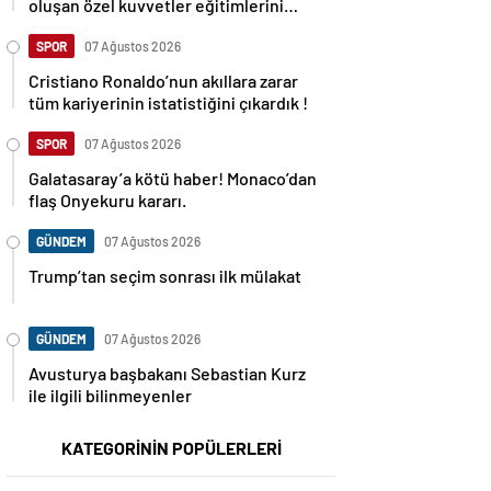
oluşan özel kuvvetler eğitimlerini
başlattı.
SPOR
07 Ağustos 2026
Cristiano Ronaldo’nun akıllara zarar
tüm kariyerinin istatistiğini çıkardık !
SPOR
07 Ağustos 2026
Galatasaray’a kötü haber! Monaco’dan
flaş Onyekuru kararı.
GÜNDEM
07 Ağustos 2026
Trump’tan seçim sonrası ilk mülakat
GÜNDEM
07 Ağustos 2026
Avusturya başbakanı Sebastian Kurz
ile ilgili bilinmeyenler
KATEGORİNİN POPÜLERLERİ