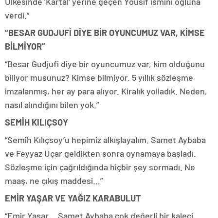
Ülkesinde ‘Kartal’ yerine geçen Yousif ismini oğluna
verdi.”
“BESAR GUDJUFİ DİYE BİR OYUNCUMUZ VAR, KİMSE
BİLMİYOR”
“Besar Gudjufi diye bir oyuncumuz var, kim olduğunu
biliyor musunuz? Kimse bilmiyor. 5 yıllık sözleşme
imzalanmış, her ay para alıyor. Kiralık yolladık. Neden,
nasıl alındığını bilen yok.”
SEMİH KILIÇSOY
“Semih Kılıçsoy’u hepimiz alkışlayalım. Samet Aybaba
ve Feyyaz Uçar geldikten sonra oynamaya başladı.
Sözleşme için çağrıldığında hiçbir şey sormadı. Ne
maaş, ne çıkış maddesi…”
EMİR YAŞAR VE YAĞIZ KARABULUT
“Emir Yaşar… Samet Aybaba çok değerli bir kaleci