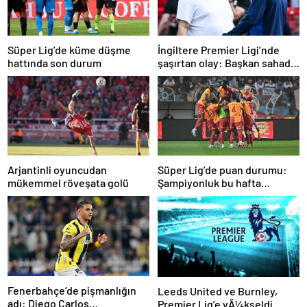
Süper Lig’de küme düşme
İngiltere Premier Ligi’nde
hattında son durum
şaşırtan olay: Başkan sahada
teknik direktörle tartıştı
Arjantinli oyuncudan
Süper Lig’de puan durumu:
mükemmel röveşata golü
Şampiyonluk bu hafta
netleşiyor…
Fenerbahçe’de pişmanlığın
Leeds United ve Burnley,
adı: Diego Carlos…
Premier Lig’e yÃ¼kseldi