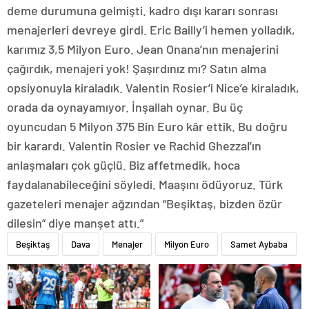
deme durumuna gelmişti. kadro dışı kararı sonrası
menajerleri devreye girdi. Eric Bailly’i hemen yolladık,
karımız 3,5 Milyon Euro. Jean Onana’nın menajerini
çağırdık, menajeri yok! Şaşırdınız mı? Satın alma
opsiyonuyla kiraladık. Valentin Rosier’i Nice’e kiraladık,
orada da oynayamıyor. İnşallah oynar. Bu üç
oyuncudan 5 Milyon 375 Bin Euro kâr ettik. Bu doğru
bir karardı. Valentin Rosier ve Rachid Ghezzal’ın
anlaşmaları çok güçlü. Biz affetmedik, hoca
faydalanabileceğini söyledi. Maaşını ödüyoruz. Türk
gazeteleri menajer ağzından “Beşiktaş, bizden özür
dilesin” diye manşet attı.”
Beşiktaş
Dava
Menajer
Milyon Euro
Samet Aybaba