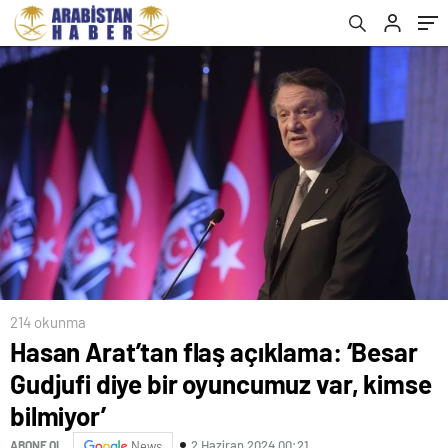
214 okunma
Hasan Arat’tan flaş açıklama: ‘Besar
Gudjufi diye bir oyuncumuz var, kimse
bilmiyor’
2 Haziran 2024 00:21
ABONE OL
News