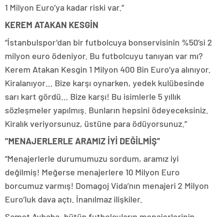
1 Milyon Euro’ya kadar riski var.”
KEREM ATAKAN KESGİN
“İstanbulspor’dan bir futbolcuya bonservisinin %50’si 2
milyon euro ödeniyor. Bu futbolcuyu tanıyan var mı?
Kerem Atakan Kesgin 1 Milyon 400 Bin Euro’ya alınıyor.
Kiralanıyor… Bize karşı oynarken, yedek kulübesinde
sarı kart gördü… Bize karşı! Bu isimlerle 5 yıllık
sözleşmeler yapılmış. Bunların hepsini ödeyeceksiniz.
Kiralık veriyorsunuz, üstüne para ödüyorsunuz.”
“MENAJERLERLE ARAMIZ İYİ DEĞİLMİŞ”
“Menajerlerle durumumuzu sordum, aramız iyi
değilmiş! Meğerse menajerlere 10 Milyon Euro
borcumuz varmış! Domagoj Vida’nın menajeri 2 Milyon
Euro’luk dava açtı. İnanılmaz ilişkiler.
Samet Aybaba, bütün futbolcuların menajerlerinin