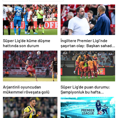
Süper Lig’de küme düşme
İngiltere Premier Ligi’nde
hattında son durum
şaşırtan olay: Başkan sahada
teknik direktörle tartıştı
Arjantinli oyuncudan
Süper Lig’de puan durumu:
mükemmel röveşata golü
Şampiyonluk bu hafta
netleşiyor…