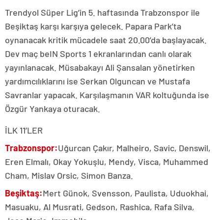
Trendyol Süper Lig’in 5. haftasında Trabzonspor ile
Beşiktaş karşı karşıya gelecek. Papara Park’ta
oynanacak kritik mücadele saat 20.00’da başlayacak.
Dev maç beIN Sports 1 ekranlarından canlı olarak
yayınlanacak. Müsabakayı Ali Şansalan yönetirken
yardımcılıklarını ise Serkan Olguncan ve Mustafa
Savranlar yapacak. Karşılaşmanın VAR koltuğunda ise
Özgür Yankaya oturacak.
İLK 11’LER
Trabzonspor:
Uğurcan Çakır, Malheiro, Savic, Denswil,
Eren Elmalı, Okay Yokuşlu, Mendy, Visca, Muhammed
Cham, Mislav Orsic, Simon Banza.
Beşiktaş:
Mert Günok, Svensson, Paulista, Uduokhai,
Masuaku, Al Musrati, Gedson, Rashica, Rafa Silva,