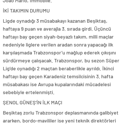
Joao Mario, Immobile.
İKİ TAKIMIN DURUMU
Ligde oynadığı 3 müsabakayı kazanan Beşiktaş,
haftaya 9 puan ve averajla 3. sırada girdi. Üçüncü
haftayı bay geçen siyah-beyazlı takım, milli maçlar
nedeniyle liglere verilen aradan sonra yapacağı ilk
karşılaşmada Trabzonspor’u mağlup ederek çıkışını
sürdürmeye çalışacak. Trabzonspor, bu sezon Süper
Lig’de oynadığı 2 maçtan beraberlikle ayrıldı. İkinci
haftayı bay geçen Karadeniz temsilcisinin 3. hafta
müsabakası ise Avrupa kupalarındaki mücadelesi
sebebiyle ertelenmişti.
ŞENOL GÜNEŞ’İN İLK MAÇI
Beşiktaş zorlu Trabzonspor deplasmanında galibiyet
ararken, bordo-mavililer ise yeni teknik direktörleri