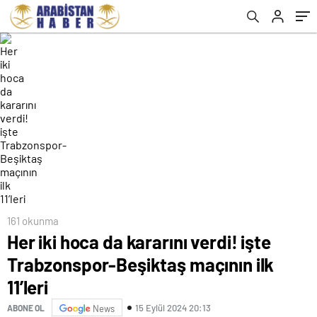
161 okunma
Her iki hoca da kararını verdi! işte
Trabzonspor-Beşiktaş maçının ilk
11’leri
15 Eylül 2024 20:13
ABONE OL
News