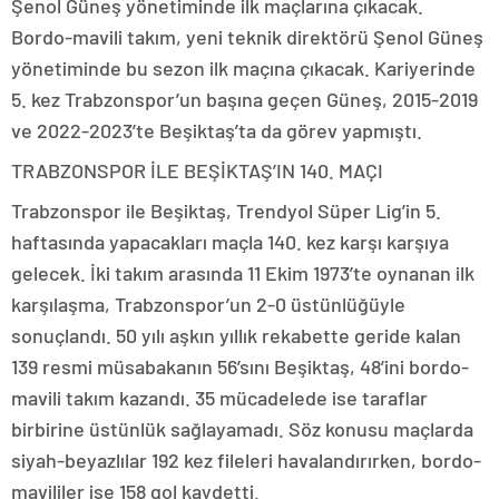
Şenol Güneş yönetiminde ilk maçlarına çıkacak.
Bordo-mavili takım, yeni teknik direktörü Şenol Güneş
yönetiminde bu sezon ilk maçına çıkacak. Kariyerinde
5. kez Trabzonspor’un başına geçen Güneş, 2015-2019
ve 2022-2023’te Beşiktaş’ta da görev yapmıştı.
TRABZONSPOR İLE BEŞİKTAŞ’IN 140. MAÇI
Trabzonspor ile Beşiktaş, Trendyol Süper Lig’in 5.
haftasında yapacakları maçla 140. kez karşı karşıya
gelecek. İki takım arasında 11 Ekim 1973’te oynanan ilk
karşılaşma, Trabzonspor’un 2-0 üstünlüğüyle
sonuçlandı. 50 yılı aşkın yıllık rekabette geride kalan
139 resmi müsabakanın 56’sını Beşiktaş, 48’ini bordo-
mavili takım kazandı. 35 mücadelede ise taraflar
birbirine üstünlük sağlayamadı. Söz konusu maçlarda
siyah-beyazlılar 192 kez fileleri havalandırırken, bordo-
mavililer ise 158 gol kaydetti.