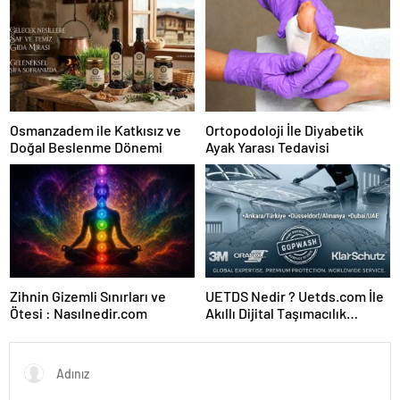
Osmanzadem ile Katkısız ve
Ortopodoloji İle Diyabetik
Doğal Beslenme Dönemi
Ayak Yarası Tedavisi
Zihnin Gizemli Sınırları ve
UETDS Nedir ? Uetds.com İle
Ötesi : Nasılnedir.com
Akıllı Dijital Taşımacılık
Yazılımı