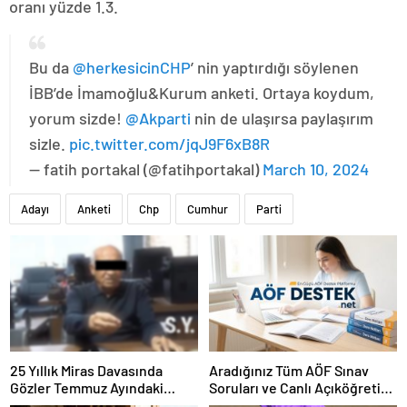
oranı yüzde 1.3.
Bu da
@herkesicinCHP
’ nin yaptırdığı söylenen
İBB’de İmamoğlu&Kurum anketi. Ortaya koydum,
yorum sizde!
@Akparti
nin de ulaşırsa paylaşırım
sizle.
pic.twitter.com/jqJ9F6xB8R
— fatih portakal (@fatihportakal)
March 10, 2024
Adayı
Anketi
Chp
Cumhur
Parti
25 Yıllık Miras Davasında
Aradığınız Tüm AÖF Sınav
Gözler Temmuz Ayındaki
Soruları ve Canlı Açıköğretim
Karar Duruşmasına Çevrildi
Forumu Burada