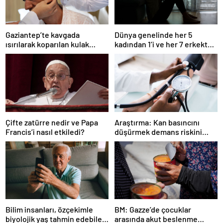
Gaziantep’te kavgada
Dünya genelinde her 5
ısırılarak koparılan kulak
kadından 1’i ve her 7 erkekten
memesi yerine dikildi
1’i çocukluğunda cinsel
şiddete uğruyor: Araştırma
Çifte zatürre nedir ve Papa
Araştırma: Kan basıncını
Francis’i nasıl etkiledi?
düşürmek demans riskini
azaltmaya yardımcı oluyor
Bilim insanları, özçekimle
BM: Gazze’de çocuklar
biyolojik yaş tahmin edebilen
arasında akut beslenme