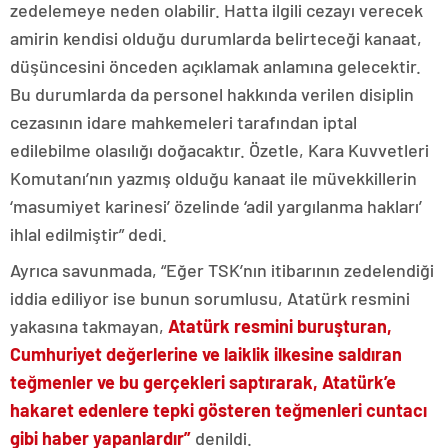
zedelemeye neden olabilir. Hatta ilgili cezayı verecek
amirin kendisi olduğu durumlarda belirteceği kanaat,
düşüncesini önceden açıklamak anlamına gelecektir.
Bu durumlarda da personel hakkında verilen disiplin
cezasının idare mahkemeleri tarafından iptal
edilebilme olasılığı doğacaktır. Özetle, Kara Kuvvetleri
Komutanı’nın yazmış olduğu kanaat ile müvekkillerin
‘masumiyet karinesi’ özelinde ‘adil yargılanma hakları’
ihlal edilmiştir” dedi.
Ayrıca savunmada, “Eğer TSK’nın itibarının zedelendiği
iddia ediliyor ise bunun sorumlusu, Atatürk resmini
yakasına takmayan,
Atatürk resmini buruşturan,
Cumhuriyet değerlerine ve laiklik ilkesine saldıran
teğmenler ve bu gerçekleri saptırarak, Atatürk’e
hakaret edenlere tepki gösteren teğmenleri cuntacı
gibi haber yapanlardır”
denildi.