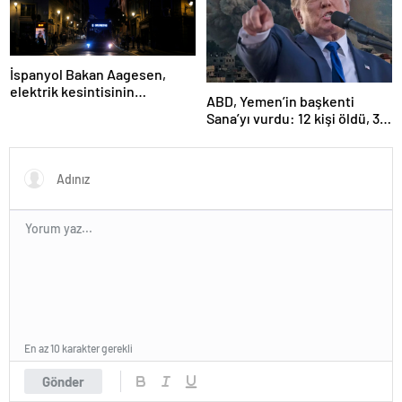
İspanyol Bakan Aagesen,
elektrik kesintisinin
ABD, Yemen’in başkenti
nedeninin belirlenmesinin
Sana’yı vurdu: 12 kişi öldü, 30
“günler süreceğini” belirtti
kişi yaralandı
En az 10 karakter gerekli
Gönder