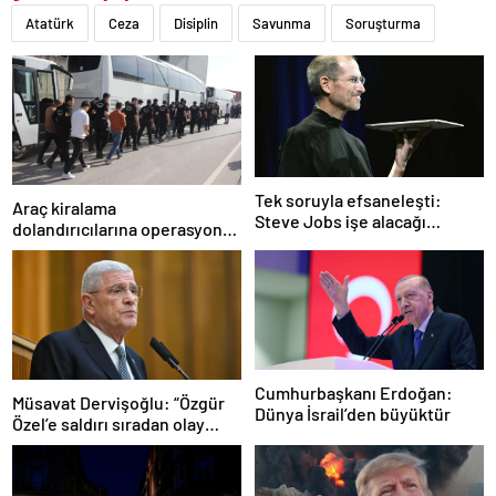
Atatürk
Ceza
Disiplin
Savunma
Soruşturma
Tek soruyla efsaneleşti:
Araç kiralama
Steve Jobs işe alacağı
dolandırıcılarına operasyon:
personeli bu cevaba göre
101 gözaltı
seçiyordu!
Cumhurbaşkanı Erdoğan:
Müsavat Dervişoğlu: “Özgür
Dünya İsrail’den büyüktür
Özel’e saldırı sıradan olay
değil”