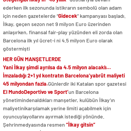
ederken ilk sezonunda istikrarın sembolü olan adam
için neden gazetelerde “
Gidecek
” kampanyası başladı.
İlkay, geçen sezon net 9 milyon Euro üzerinden
anlaşırken, finansal fair-play yüzünden eli zorda olan
Barcelona ilk yıl ücret-i ni 4.5 milyon Euro olarak
göstermişti
HER GÜN MANŞETLERDE
Yani
İlkay şimdi ayrılsa da 4.5 milyon alacaklı…
İmzaladığı 2+1 yıl kontratın Barcelona’ya
brüt maliyeti
45 milyondan fazla.
Günlerdir iki Katalan spor gazetesi
El Mundo
Deportivo ve Sport’
un Barcelona
yönetiminden
aldıkları manşetler, kulübün İlkay’ın
maliyetini
karşılamak yerine limiti açabilmek için
oyuncuyla
yollarını ayırmak istediği yönünde.
Şehrin
medyasında resmen
“İlkay gitsin”