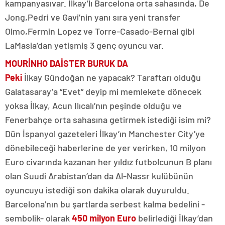
kampanyası
var. İlkay’lı Barcelona orta sahasında, De
Jong,
Pedri ve Gavi’nin yanı sıra yeni transfer
Olmo,
Fermin Lopez ve Torre-Casado-Bernal gibi
La
Masia’dan yetişmiş 3 genç oyuncu var.
MOURİNHO DA
İSTER BURUK DA
Peki
İlkay Gündoğan ne yapacak? Taraftarı olduğu
Galatasaray’a “Evet” deyip mi memlekete dönecek
yoksa İlkay, Acun Ilıcalı’nın peşinde olduğu ve
Fenerbahçe orta sahasına getirmek istediği isim mi?
Dün İspanyol gazeteleri İlkay’ın Manchester City’ye
dönebileceği haberlerine de yer verirken, 10 milyon
Euro civarında kazanan her yıldız futbolcunun B planı
olan Suudi Arabistan’dan da Al-Nassr kulübünün
oyuncuyu istediği son dakika olarak duyuruldu.
Barcelona’nın bu şartlarda serbest kalma bedelini -
sembolik- olarak
450 milyon Euro
belirlediği İlkay’dan