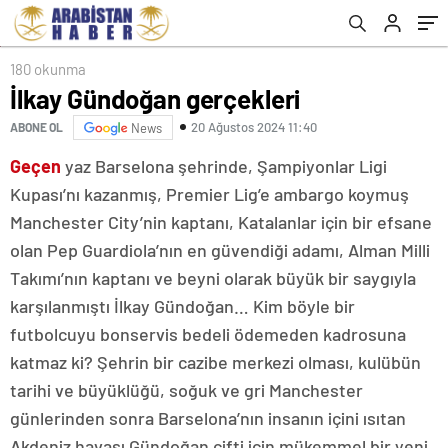
180 okunma
İlkay Gündoğan gerçekleri
20 Ağustos 2024 11:40
ABONE OL
News
Geçen
yaz Barselona şehrinde, Şampiyonlar Ligi
Kupası’nı kazanmış, Premier Lig’e ambargo koymuş
Manchester City’nin kaptanı, Katalanlar için bir efsane
olan Pep Guardiola’nın en güvendiği adamı, Alman Milli
Takımı’nın kaptanı ve beyni olarak büyük bir saygıyla
karşılanmıştı İlkay Gündoğan… Kim böyle bir
futbolcuyu bonservis bedeli ödemeden kadrosuna
katmaz ki? Şehrin bir cazibe merkezi olması, kulübün
tarihi ve büyüklüğü, soğuk ve gri Manchester
günlerinden sonra Barselona’nın insanın içini ısıtan
Akdeniz havası Gündoğan çifti için mükemmel bir yeni