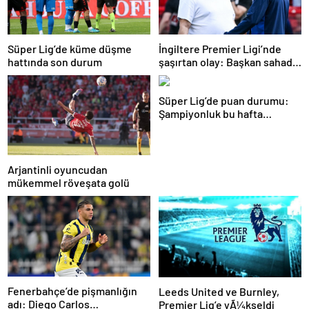
Süper Lig’de küme düşme
İngiltere Premier Ligi’nde
hattında son durum
şaşırtan olay: Başkan sahada
teknik direktörle tartıştı
Süper Lig’de puan durumu:
Şampiyonluk bu hafta
netleşiyor…
Arjantinli oyuncudan
mükemmel röveşata golü
Fenerbahçe’de pişmanlığın
Leeds United ve Burnley,
adı: Diego Carlos…
Premier Lig’e yÃ¼kseldi