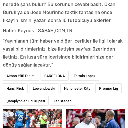
nerede şans bulur? Bu sorunun cevabı basit: Okan
Buruk ya da Jose Mourinho taktik tahtasına önce
İlkay’ın ismini yazar, sonra 10 futbolcuyu eklerler
Haber Kaynak : SABAH.COM.TR
“Yayınlanan tüm haber ve diğer içerikler ile ilgili olarak
yasal bildirimlerinizi bize iletişim sayfası üzerinden
iletiniz. En kısa süre içerisinde bildirimlerinize geri
dönüş sağlanılacaktır.”
Alman Milli Takımı
BARSELONA
Fermin Lopez
Hansi Flick
Lewandowski
Manchester City
Premier Lig
Şampiyonlar Ligi kupası
Ter Stegen