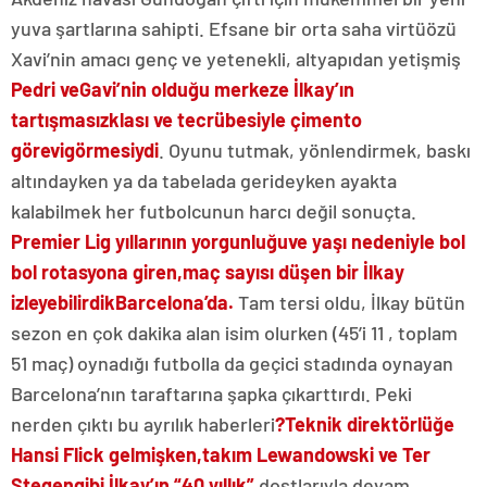
yuva şartlarına sahipti. Efsane bir orta saha virtüözü
Xavi’nin amacı genç ve yetenekli, altyapıdan yetişmiş
Pedri ve
Gavi’nin olduğu merkeze İlkay’ın
tartışmasız
klası ve tecrübesiyle çimento
görevi
görmesiydi
. Oyunu tutmak, yönlendirmek, baskı
altındayken ya da tabelada gerideyken ayakta
kalabilmek her futbolcunun harcı değil sonuçta.
Premier Lig yıllarının yorgunluğu
ve yaşı nedeniyle bol
bol rotasyona giren,
maç sayısı düşen bir İlkay
izleyebilirdik
Barcelona’da.
Tam tersi oldu, İlkay bütün
sezon en çok dakika alan isim olurken (45’i 11 , toplam
51 maç) oynadığı futbolla da geçici stadında oynayan
Barcelona’nın taraftarına şapka çıkarttırdı. Peki
nerden çıktı bu ayrılık haberleri
?
Teknik direktörlüğe
Hansi Flick gelmişken,
takım Lewandowski ve Ter
Stegen
gibi İlkay’ın “40 yıllık”
dostlarıyla devam