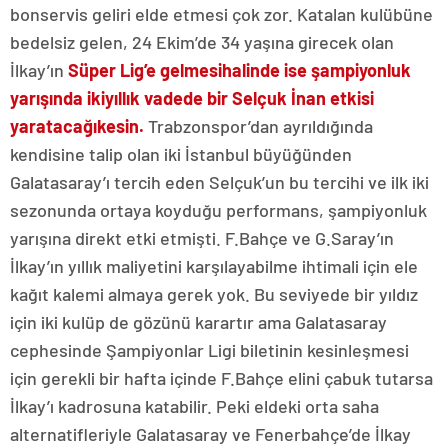
bonservis geliri elde etmesi çok zor. Katalan kulübüne
bedelsiz gelen, 24 Ekim’de 34 yaşına girecek olan
İlkay’ın
Süper Lig’e gelmesi
halinde ise şampiyonluk
yarışında iki
yıllık vadede bir Selçuk İnan etkisi
yaratacağı
kesin.
Trabzonspor’dan ayrıldığında
kendisine talip olan iki İstanbul büyüğünden
Galatasaray’ı tercih eden Selçuk’un bu tercihi ve ilk iki
sezonunda ortaya koyduğu performans, şampiyonluk
yarışına direkt etki etmişti. F.Bahçe ve G.Saray’ın
İlkay’ın yıllık maliyetini karşılayabilme ihtimali için ele
kağıt kalemi almaya gerek yok. Bu seviyede bir yıldız
için iki kulüp de gözünü karartır ama Galatasaray
cephesinde Şampiyonlar Ligi biletinin kesinleşmesi
için gerekli bir hafta içinde F.Bahçe elini çabuk tutarsa
İlkay’ı kadrosuna katabilir. Peki eldeki orta saha
alternatifleriyle Galatasaray ve Fenerbahçe’de İlkay