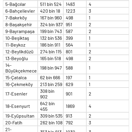
5-Bağcılar
511 bin 524
1483
4
6-Bahçelievler
420 bin 18
1223
3
7-Bakırköy
167 bin 960
498
1
8-Başakşehir
324 bin 937
951
2
9-Bayrampaşa
199 bin 743
587
2
10-Beşiktaş
132 bin 536
399
1
11-Beykoz
186 bin 911
564
1
12-Beylikdüzü
274 bin 115
801
2
13-Beyoğlu
165 bin 518
498
2
14-
198 bin 947
588
1
Büyükçekmece
15-Çatalca
62 bin 666
197
1
16-Çekmeköy
213 bin 259
629
1
308 bin
17-Esenler
901
2
902
642 bin
18-Esenyurt
1869
4
455
19-Eyüpsultan
309 bin 535
913
2
20-Fatih
262 bin 108
792
3
21-
353 bin 813
1030
3