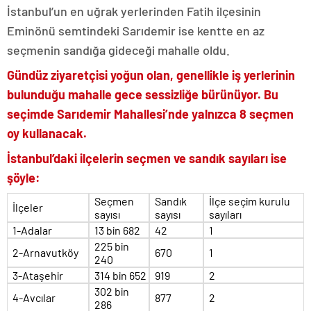
İstanbul’un en uğrak yerlerinden Fatih ilçesinin
Eminönü semtindeki Sarıdemir ise kentte en az
seçmenin sandığa gideceği mahalle oldu.
Gündüz ziyaretçisi yoğun olan, genellikle iş yerlerinin
bulunduğu mahalle gece sessizliğe bürünüyor. Bu
seçimde Sarıdemir Mahallesi’nde yalnızca 8 seçmen
oy kullanacak.
İstanbul’daki ilçelerin seçmen ve sandık sayıları ise
şöyle:
Seçmen
Sandık
İlçe seçim kurulu
İlçeler
sayısı
sayısı
sayıları
1-Adalar
13 bin 682
42
1
225 bin
2-Arnavutköy
670
1
240
3-Ataşehir
314 bin 652
919
2
302 bin
4-Avcılar
877
2
286