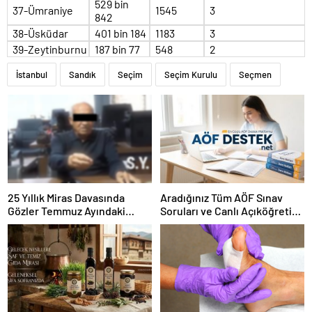
529 bin
37-Ümraniye
1545
3
842
38-Üsküdar
401 bin 184
1183
3
39-Zeytinburnu
187 bin 77
548
2
İstanbul
Sandık
Seçim
Seçim Kurulu
Seçmen
25 Yıllık Miras Davasında
Aradığınız Tüm AÖF Sınav
Gözler Temmuz Ayındaki
Soruları ve Canlı Açıköğretim
Karar Duruşmasına Çevrildi
Forumu Burada