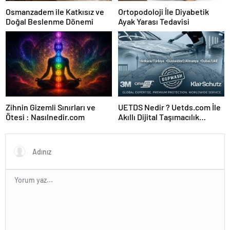
Osmanzadem ile Katkısız ve
Ortopodoloji İle Diyabetik
Doğal Beslenme Dönemi
Ayak Yarası Tedavisi
Zihnin Gizemli Sınırları ve
UETDS Nedir ? Uetds.com İle
Ötesi : Nasılnedir.com
Akıllı Dijital Taşımacılık
Yazılımı