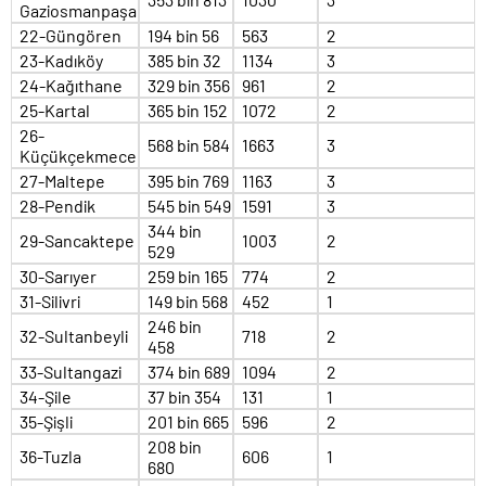
Gaziosmanpaşa
22-Güngören
194 bin 56
563
2
23-Kadıköy
385 bin 32
1134
3
24-Kağıthane
329 bin 356
961
2
25-Kartal
365 bin 152
1072
2
26-
568 bin 584
1663
3
Küçükçekmece
27-Maltepe
395 bin 769
1163
3
28-Pendik
545 bin 549
1591
3
344 bin
29-Sancaktepe
1003
2
529
30-Sarıyer
259 bin 165
774
2
31-Silivri
149 bin 568
452
1
246 bin
32-Sultanbeyli
718
2
458
33-Sultangazi
374 bin 689
1094
2
34-Şile
37 bin 354
131
1
35-Şişli
201 bin 665
596
2
208 bin
36-Tuzla
606
1
680