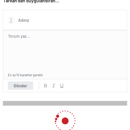
Tarkan’dan duygulandıran
paylaşım! Konserde
yaşananları ilk kez anlattı
En az 10 karakter gerekli
Gönder
152 okunma
Sakarya’daki dehşetin hemen sonrası: