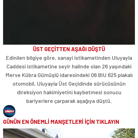
ÜST GEÇİTTEN AŞAĞI DÜŞTÜ
Edinilen bilgiye göre, sanayi istikametinden Uluyayla
Caddesi istikametine seyir halinde olan 26 yaşındaki
Merve Kübra Gümüşlü idaresindeki 06 BIU 625 plakalı
otomobil, Uluyayla Üst Geçidinde sürücüsünün
direksiyon hakimiyetini kaybetmesi sonucu
bariyerlere çarparak aşağıya düştü.
GÜNÜN EN ÖNEMLİ MANŞETLERİ İÇİN TIKLAYIN