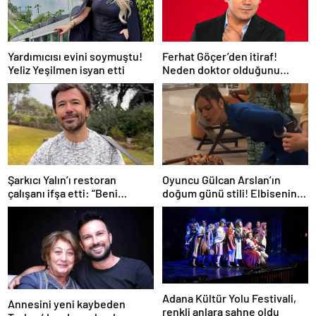
Yardımıcısı evini soymuştu!
Ferhat Göçer’den itiraf!
Yeliz Yeşilmen isyan etti
Neden doktor olduğunu
açıkladı
Şarkıcı Yalın’ı restoran
Oyuncu Gülcan Arslan’ın
çalışanı ifşa etti: “Beni
doğum günü stili! Elbisenin
herkesin içinde ağlattı”
düğmelerini kapatmadı
Adana Kültür Yolu Festivali,
Annesini yeni kaybeden
renkli anlara sahne oldu